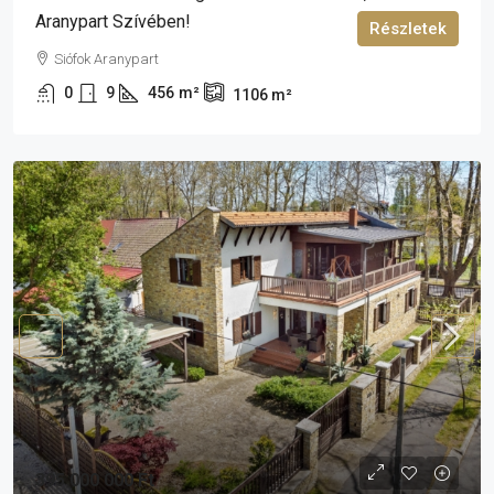
Aranypart Szívében!
Részletek
Siófok Aranypart
0
9
456
m²
1106
m²
395 000 000 Ft