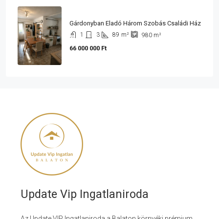
Gárdonyban Eladó Három Szobás Családi Ház
1
3
89
m²
980
m²
66 000 000 Ft
Update Vip Ingatlaniroda
Az Update VIP Ingatlaniroda a Balaton környéki prémium