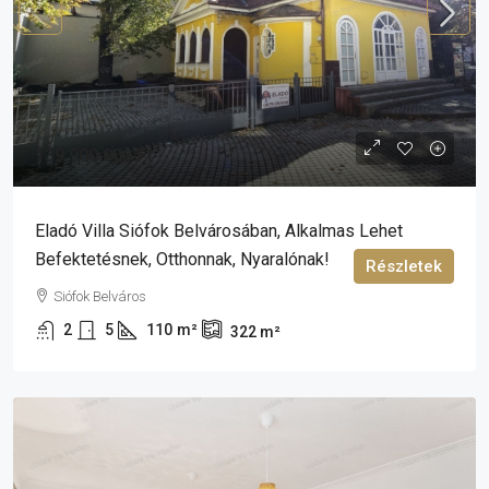
139 900 000 Ft
Eladó Villa Siófok Belvárosában, Alkalmas Lehet
Befektetésnek, Otthonnak, Nyaralónak!
Részletek
Siófok Belváros
2
5
110
m²
322
m²