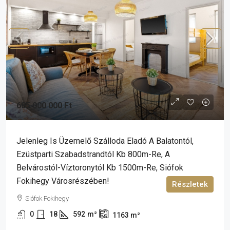
685 000 000 Ft
Jelenleg Is Üzemelő Szálloda Eladó A Balatontól,
Ezüstparti Szabadstrandtól Kb 800m-Re, A
Belvárostól-Víztoronytól Kb 1500m-Re, Siófok
Fokihegy Városrészében!
Részletek
Siófok Fokihegy
0
18
592
m²
1163
m²