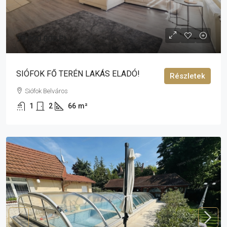
79 900 000 Ft
SIÓFOK FŐ TERÉN LAKÁS ELADÓ!
Részletek
Siófok Belváros
1
2
66
m²