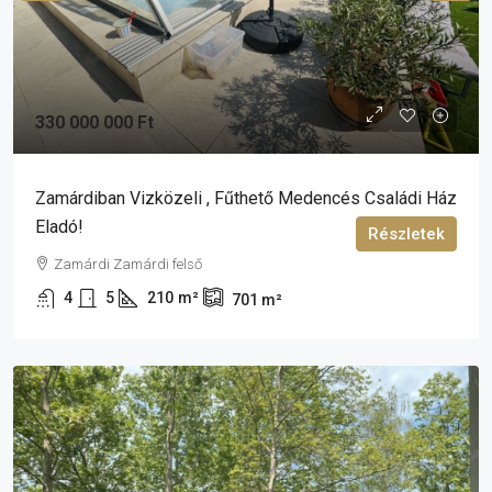
330 000 000 Ft
Zamárdiban Vizközeli , Fűthető Medencés Családi Ház
Eladó!
Részletek
Zamárdi Zamárdi felső
4
5
210
m²
701
m²