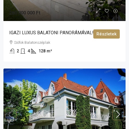
260 000 000 Ft
IGAZI LUXUS BALATONI PANORÁMÁVAL!
Részletek
Siófok Balatonszéplak
2
4
128
m²