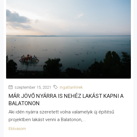
szeptember 15, 2021
Ingatlanhírek
MÁR JÖVŐ NYÁRRA IS NEHÉZ LAKÁST KAPNI A
BALATONON
Aki idén nyárra szeretett volna valamelyik új építésű
projektben lakást venni a Balatonon,...
Elolvasom