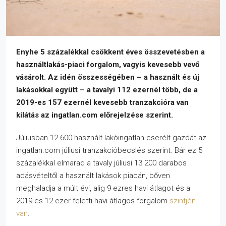
Enyhe 5 százalékkal csökkent éves összevetésben a
használtlakás-piaci forgalom, vagyis kevesebb vevő
vásárolt. Az idén összességében – a használt és új
lakásokkal együtt – a tavalyi 112 ezernél több, de a
2019-es 157 ezernél kevesebb tranzakcióra van
kilátás az ingatlan.com előrejelzése szerint.
Júliusban 12 600 használt lakóingatlan cserélt gazdát az
ingatlan.com júliusi tranzakcióbecslés szerint. Bár ez 5
százalékkal elmarad a tavaly júliusi 13 200 darabos
adásvételtől a használt lakások piacán, bőven
meghaladja a múlt évi, alig 9 ezres havi átlagot és a
2019-es 12 ezer feletti havi átlagos forgalom
szintjén
van
.