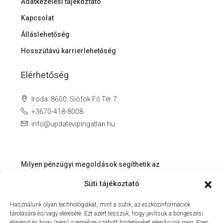
Adatkezelési tájékoztató
Kapcsolat
Álláslehetőség
Hosszútávú karrierlehetőség
Elérhetőség
Iroda: 8600, Siófok Fő Tér 7.
+3670-418-8008
info@updatevipingatlan.hu
Milyen pénzügyi megoldások segíthetik az
ingatlanvásárlást és az azt követő időszakot?
Süti tájékoztató
Miért érdemes velünk dolgozni? – Személyre szabott
Használunk olyan technológiákat, mint a sütik, az eszközinformációk
szolgáltatás a Balaton környékén
tárolására és/vagy elérésére. Ezt azért tesszük, hogy javítsuk a böngészési
MIT KÍNÁLHAT SZÁMUNKRA EGY INGATLANIRODA VEVŐI
élményt és hogy (nem) személyre szabott hirdetéseket jelenítsünk meg. Ezen