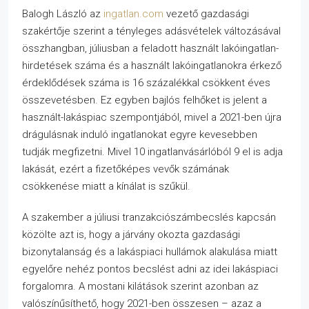
Balogh László az
ingatlan.com
vezető gazdasági
szakértője szerint a tényleges adásvételek változásával
összhangban, júliusban a feladott használt lakóingatlan-
hirdetések száma és a használt lakóingatlanokra érkező
érdeklődések száma is 16 százalékkal csökkent éves
összevetésben. Ez egyben bajlós felhőket is jelent a
használt-lakáspiac szempontjából, mivel a 2021-ben újra
drágulásnak induló ingatlanokat egyre kevesebben
tudják megfizetni. Mivel 10 ingatlanvásárlóból 9 el is adja
lakását, ezért a fizetőképes vevők számának
csökkenése miatt a kínálat is szűkül.
A szakember a júliusi tranzakciószámbecslés kapcsán
közölte azt is, hogy a járvány okozta gazdasági
bizonytalanság és a lakáspiaci hullámok alakulása miatt
egyelőre nehéz pontos becslést adni az idei lakáspiaci
forgalomra. A mostani kilátások szerint azonban az
valószínűsíthető, hogy 2021-ben összesen – azaz a