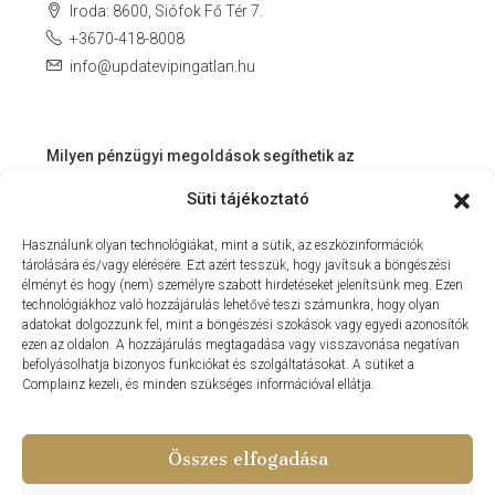
Iroda: 8600, Siófok Fő Tér 7.
+3670-418-8008
info@updatevipingatlan.hu
Milyen pénzügyi megoldások segíthetik az
ingatlanvásárlást és az azt követő időszakot?
Süti tájékoztató
Miért érdemes velünk dolgozni? – Személyre szabott
Használunk olyan technológiákat, mint a sütik, az eszközinformációk
szolgáltatás a Balaton környékén
tárolására és/vagy elérésére. Ezt azért tesszük, hogy javítsuk a böngészési
MIT KÍNÁLHAT SZÁMUNKRA EGY INGATLANIRODA VEVŐI
élményt és hogy (nem) személyre szabott hirdetéseket jelenítsünk meg. Ezen
technológiákhoz való hozzájárulás lehetővé teszi számunkra, hogy olyan
ÉS ELADÓI NÉZŐPONTBÓL?
adatokat dolgozzunk fel, mint a böngészési szokások vagy egyedi azonosítók
ezen az oldalon. A hozzájárulás megtagadása vagy visszavonása negatívan
MILYEN KÖLTSÉGEKKEL KELL SZÁMOLNUNK
befolyásolhatja bizonyos funkciókat és szolgáltatásokat. A sütiket a
INGATLANVÁSÁRLÁS SORÁN?
Complainz kezeli, és minden szükséges információval ellátja.
NYARALNI MENT A HASZNÁLTLAKÁS-PIAC
Összes elfogadása