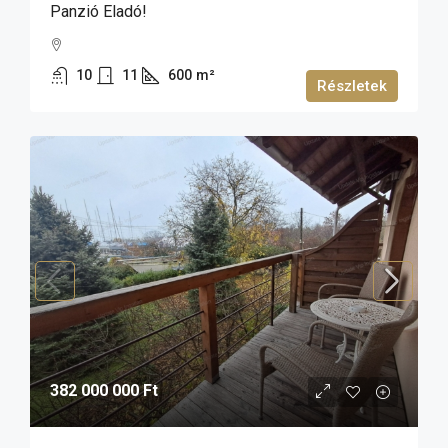
Panzió Eladó!
10
11
600
m²
Részletek
382 000 000 Ft