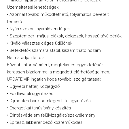
Üzemeltetési lehetőségek
• Azonnal tovább működtethető, folyamatos bevételt
termelő
• Nyári szezon: nyaralóvendégek
• Szeptember–május: diákok, dolgozók, hosszú távú bérlők
• Kiváló választás céges üdülőnek
• Befektetők számára stabil, kiszámítható hozam
Ne maradjon le róla!
Bővebb információért, megtekintés egyeztetésért
keressen bizalommal a megadott elérhetőségeimen.
UPDATE VIP Ingatlan Iroda további szolgáltatásai:
• Ügyvédi háttér, Közjegyző
• Földhivatali ügyintézés
• Díjmentes-bank semleges hitelügyintézés
• Energetikai tanúsítvány készítés
• Érintésvédelem felülvizsgálat/szakvélemény
• Építész, lakberendező közreműködés