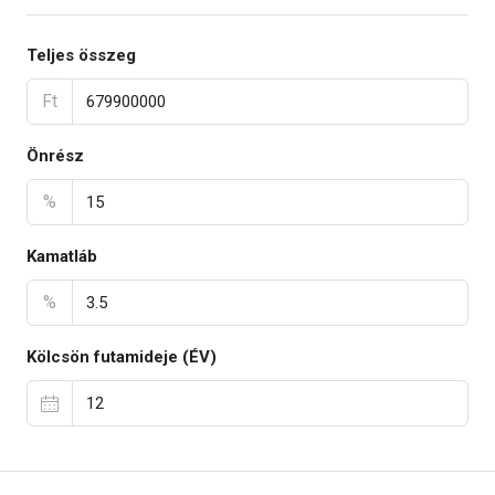
Teljes összeg
Ft
Önrész
%
Kamatláb
%
Kölcsön futamideje (ÉV)