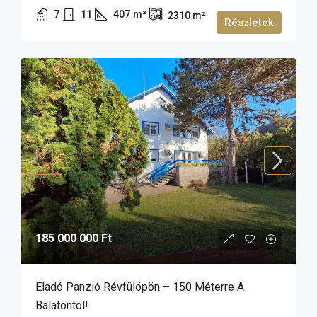
7
11
407
m²
2310
m²
Részletek
185 000 000 Ft
Eladó Panzió Révfülöpön – 150 Méterre A
Balatontól!