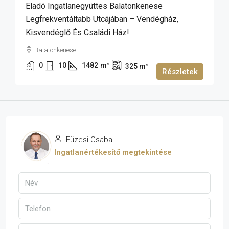
Eladó Ingatlanegyüttes Balatonkenese
Legfrekventáltabb Utcájában – Vendégház,
Kisvendéglő És Családi Ház!
Balatonkenese
0
10
1482
m²
325
m²
Részletek
Füzesi Csaba
Ingatlanértékesítő megtekintése