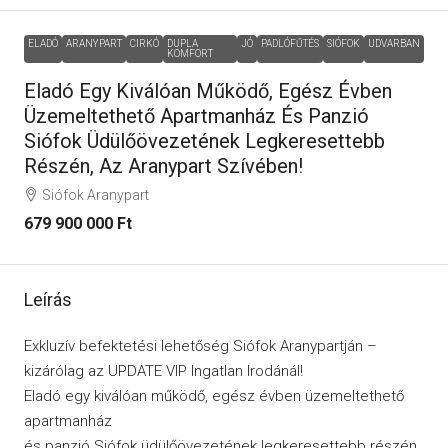
ELADÓ
ARANYPART
CIRKÓ
DUPLA
JÓ
PADLÓFŰTÉS
SIÓFOK
UDVARBAN
KOMFORT
Eladó Egy Kiválóan Működő, Egész Évben
Üzemeltethető Apartmanház És Panzió
Siófok Üdülőövezetének Legkeresettebb
Részén, Az Aranypart Szívében!
Siófok Aranypart
679 900 000 Ft
Leírás
Exkluzív befektetési lehetőség Siófok Aranypartján –
kizárólag az UPDATE VIP Ingatlan Irodánál!
Eladó egy kiválóan működő, egész évben üzemeltethető
apartmanház
és panzió Siófok üdülőövezetének legkeresettebb részén,