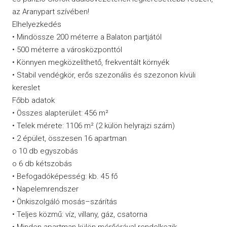
az Aranypart szívében!
Elhelyezkedés
• Mindössze 200 méterre a Balaton partjától
• 500 méterre a városközponttól
• Könnyen megközelíthető, frekventált környék
• Stabil vendégkör, erős szezonális és szezonon kívüli
kereslet
Főbb adatok
• Összes alapterület: 456 m²
• Telek mérete: 1106 m² (2 külön helyrajzi szám)
• 2 épület, összesen 16 apartman
o 10 db egyszobás
o 6 db kétszobás
• Befogadóképesség: kb. 45 fő
• Napelemrendszer
• Önkiszolgáló mosás–szárítás
• Teljes közmű: víz, villany, gáz, csatorna
• Minden apartman külön mérőórával rendelkezik