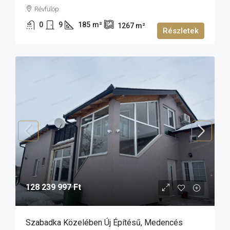
Révfülöp
0
9
185
m²
1267
m²
Részletek
128 239 997 Ft
Szabadka Közelében Új Építésű, Medencés