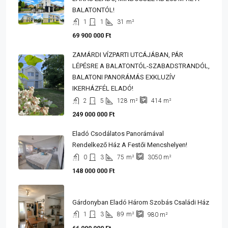
BALATONTÓL!
1
1
31
m²
69 900 000 Ft
ZAMÁRDI VÍZPARTI UTCÁJÁBAN, PÁR
LÉPÉSRE A BALATONTÓL-SZABADSTRANDÓL,
BALATONI PANORÁMÁS EXKLUZÍV
IKERHÁZFÉL ELADÓ!
2
5
128
m²
414
m²
249 000 000 Ft
Eladó Csodálatos Panorámával
Rendelkező Ház A Festői Mencshelyen!
0
3
75
m²
3050
m²
148 000 000 Ft
Gárdonyban Eladó Három Szobás Családi Ház
1
3
89
m²
980
m²