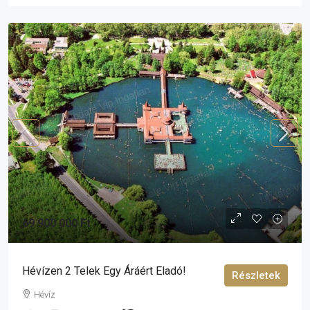
69 900 000 Ft
Hévízen 2 Telek Egy Áráért Eladó!
Részletek
Hévíz