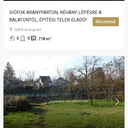
SIÓFOK ARANYPARTON, NÉHÁNY LÉPÉSRE A
BALATONTÓL, ÉPÍTÉSI TELEK ELADÓ!
Részletek
Siófok Aranypart
0
0
718
m²