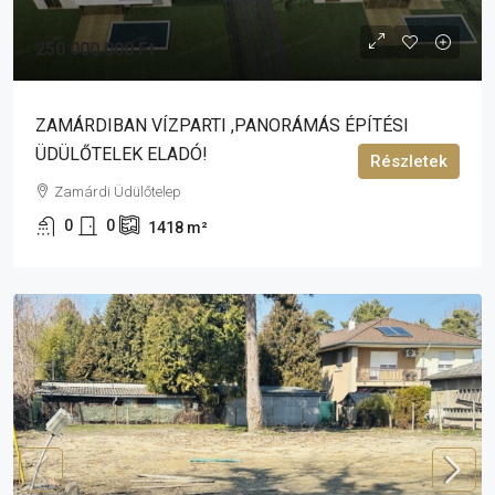
250 000 000 Ft
ZAMÁRDIBAN VÍZPARTI ,PANORÁMÁS ÉPÍTÉSI
ÜDÜLŐTELEK ELADÓ!
Részletek
Zamárdi Üdülőtelep
0
0
1418
m²