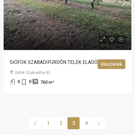
41 000 000 Ft
SIÓFOK SZABADIFÜRDŐN TELEK ELADÓ!
Részletek
Siófok Szabadifürdő
0
0
760
m²
1
2
3
4