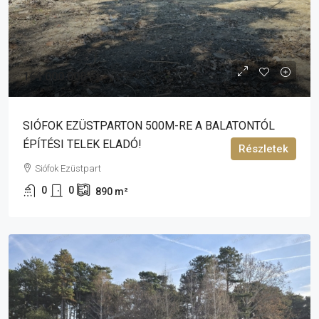
164 000 000 Ft
SIÓFOK EZÜSTPARTON 500M-RE A BALATONTÓL
ÉPÍTÉSI TELEK ELADÓ!
Részletek
Siófok Ezüstpart
0
0
890
m²