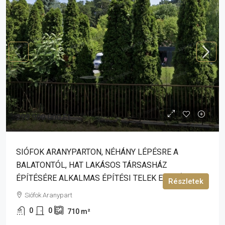
299 900 000 Ft
SIÓFOK ARANYPARTON, NÉHÁNY LÉPÉSRE A
BALATONTÓL, HAT LAKÁSOS TÁRSASHÁZ
ÉPÍTÉSÉRE ALKALMAS ÉPÍTÉSI TELEK ELADÓ!
Részletek
Siófok Aranypart
0
0
710
m²