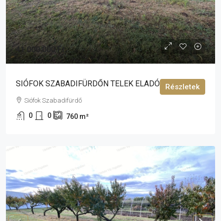
41 000 000 Ft
SIÓFOK SZABADIFÜRDŐN TELEK ELADÓ!
Részletek
Siófok Szabadifürdő
0
0
760
m²