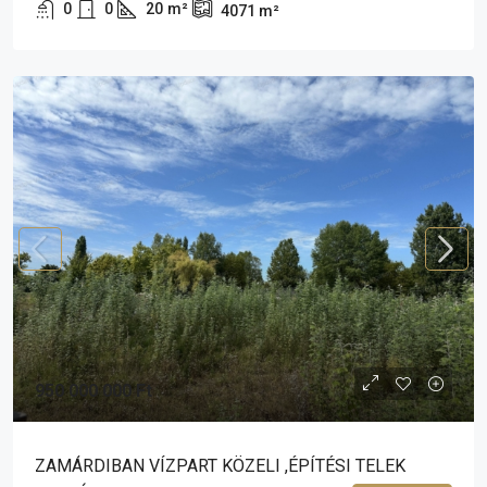
0
0
20
m²
4071
m²
950 000 000 Ft
ZAMÁRDIBAN VÍZPART KÖZELI ,ÉPÍTÉSI TELEK