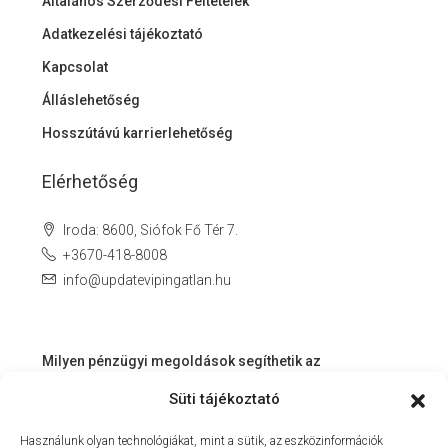
Általános Szerződési Feltételek
Adatkezelési tájékoztató
Kapcsolat
Álláslehetőség
Hosszútávú karrierlehetőség
Elérhetőség
Iroda: 8600, Siófok Fő Tér 7.
+3670-418-8008
info@updatevipingatlan.hu
Milyen pénzügyi megoldások segíthetik az
ingatlanvásárlást és az azt követő időszakot?
Süti tájékoztató
Miért érdemes velünk dolgozni? – Személyre szabott
Használunk olyan technológiákat, mint a sütik, az eszközinformációk
szolgáltatás a Balaton környékén