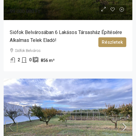
99 000 000 Ft
Siófok Belvárosában 6 Lakásos Társasház Építésére
Alkalmas Telek Eladó!
Részletek
Siófok Belváros
2
0
856
m²