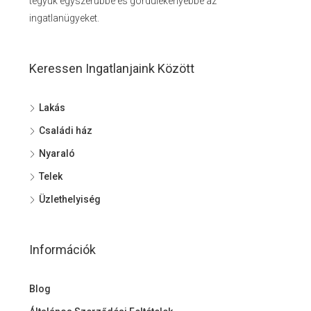
tegyük egyszerűbbé és gördülékenyebbé az
ingatlanügyeket.
Keressen Ingatlanjaink Között
Lakás
Családi ház
Nyaraló
Telek
Üzlethelyiség
Információk
Blog