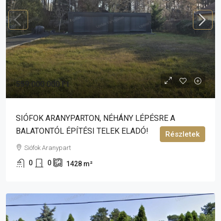
559 000 000 Ft
SIÓFOK ARANYPARTON, NÉHÁNY LÉPÉSRE A
BALATONTÓL ÉPÍTÉSI TELEK ELADÓ!
Részletek
Siófok Aranypart
0
0
1428
m²