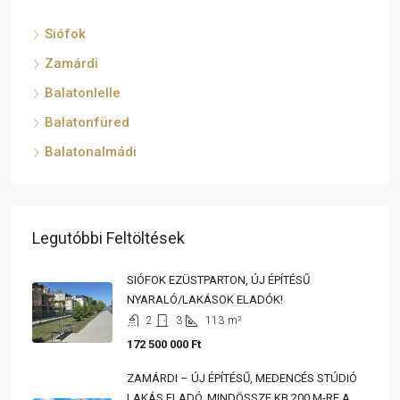
Siófok
Zamárdi
Balatonlelle
Balatonfüred
Balatonalmádi
Legutóbbi Feltöltések
SIÓFOK EZÜSTPARTON, ÚJ ÉPÍTÉSŰ
NYARALÓ/LAKÁSOK ELADÓK!
2
3
113
m²
172 500 000 Ft
ZAMÁRDI – ÚJ ÉPÍTÉSŰ, MEDENCÉS STÚDIÓ
LAKÁS ELADÓ, MINDÖSSZE KB 200 M-RE A