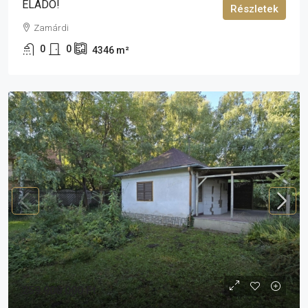
ELADÓ!
Részletek
Zamárdi
0
0
4346
m²
259 900 000 Ft