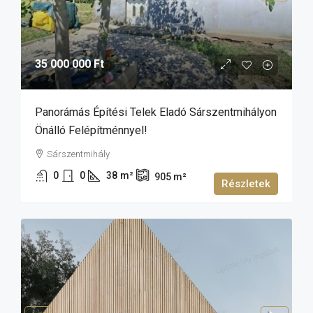
35 000 000 Ft
Panorámás Építési Telek Eladó Sárszentmihályon
Önálló Felépítménnyel!
Sárszentmihály
0
0
38
m²
905
m²
Részletek