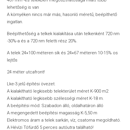
lehetőség is van
A környéken nincs már más, hasonló méretű, beépíthető
ingatlan.
Beépíthetőség a telkek kialakítása után telkenként 720 nm
-30%-a és a 720 nm feletti rész 20%.
A telek 24×100 méteren sík és 24×67 méteren 10-15% os
lejtős
24 méter utcafront!
Lke-3 jelű építési övezet.
A kialakítható legkisebb telekterület méret K-900 m2
A kialakítható legkisebb szélességi méret K-18 m.
A beépítési mód: Szabadon álló, oldalhatáron álló
A megengedett beépítési magasság K-5,50 m
Elektromos áram a telek sarkán, víz, csatorna megoldható.
A Hévízi Tófürdő 5 perces autóutra található!