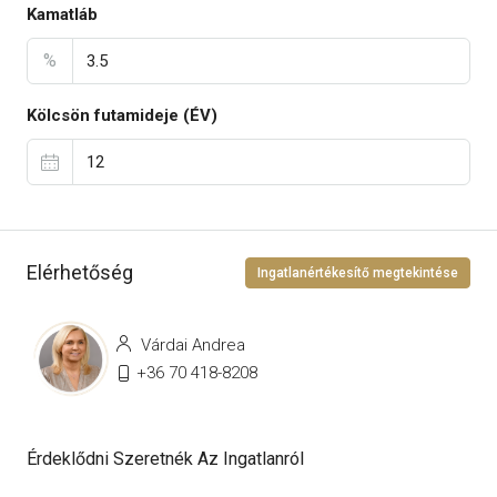
Kamatláb
%
Kölcsön futamideje (ÉV)
Elérhetőség
Ingatlanértékesítő megtekintése
Várdai Andrea
+36 70 418-8208
Érdeklődni Szeretnék Az Ingatlanról