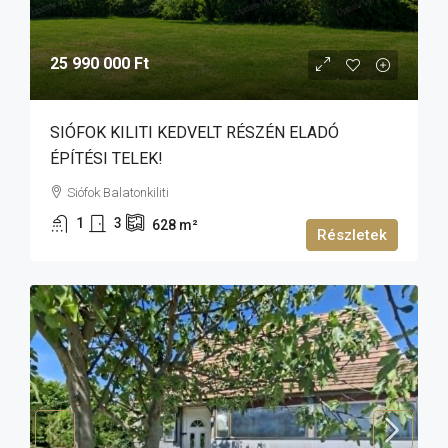
25 990 000 Ft
SIÓFOK KILITI KEDVELT RÉSZÉN ELADÓ
ÉPÍTÉSI TELEK!
Siófok Balatonkiliti
1
3
628
m²
Részletek