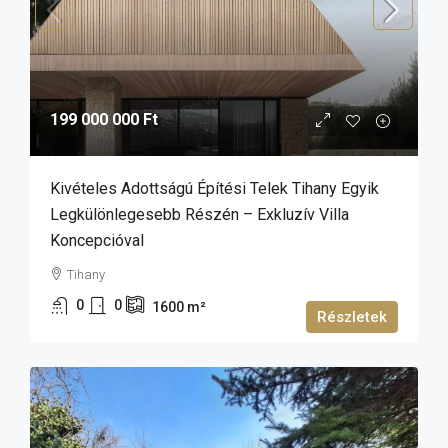
199 000 000 Ft
Kivételes Adottságú Építési Telek Tihany Egyik
Legkülönlegesebb Részén – Exkluzív Villa
Koncepcióval
Tihany
0
0
1600
m²
Részletek