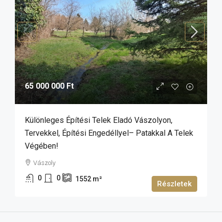
65 000 000 Ft
Különleges Építési Telek Eladó Vászolyon,
Tervekkel, Építési Engedéllyel– Patakkal A Telek
Végében!
Vászoly
0
0
1552
m²
Részletek