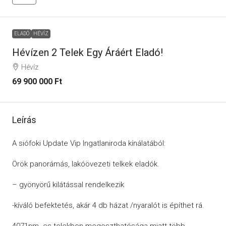
ELADÓ
HÉVÍZ
Hévízen 2 Telek Egy Áráért Eladó!
Hévíz
69 900 000 Ft
Leírás
A siófoki Update Vip Ingatlaniroda kínálatából:
Örök panorámás, lakóövezeti telkek eladók.
– gyönyörű kilátással rendelkezik
-kíváló befektetés, akár 4 db házat /nyaralót is építhet rá.
4071nm -es telekben megoszthatósága miatt több