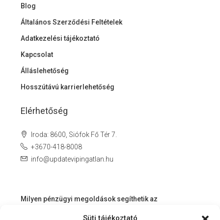
Blog
Általános Szerződési Feltételek
Adatkezelési tájékoztató
Kapcsolat
Álláslehetőség
Hosszútávú karrierlehetőség
Elérhetőség
Iroda: 8600, Siófok Fő Tér 7.
+3670-418-8008
info@updatevipingatlan.hu
Milyen pénzügyi megoldások segíthetik az
ingatlanvásárlást és az azt követő időszakot?
Süti tájékoztató