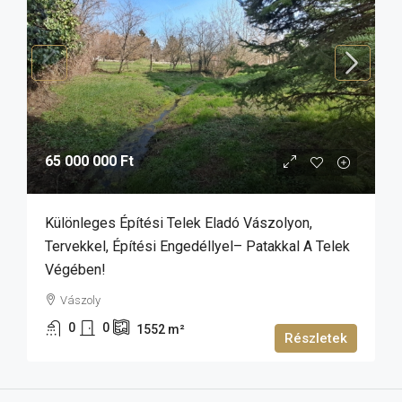
65 000 000 Ft
Különleges Építési Telek Eladó Vászolyon,
Tervekkel, Építési Engedéllyel– Patakkal A Telek
Végében!
Vászoly
0
0
1552
m²
Részletek