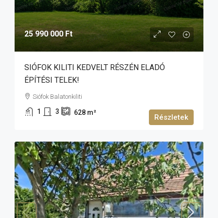
25 990 000 Ft
SIÓFOK KILITI KEDVELT RÉSZÉN ELADÓ
ÉPÍTÉSI TELEK!
Siófok Balatonkiliti
1
3
628
m²
Részletek