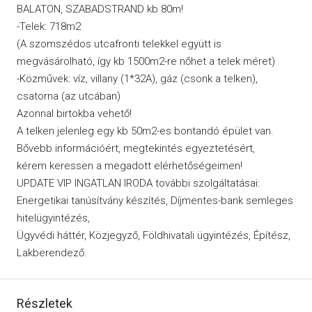
BALATON, SZABADSTRAND kb 80m!
-Telek: 718m2
(A szomszédos utcafronti telekkel együtt is
megvásárolható, így kb 1500m2-re nőhet a telek méret)
-Közművek: víz, villany (1*32A), gáz (csonk a telken),
csatorna (az utcában)
Azonnal birtokba vehető!
A telken jelenleg egy kb 50m2-es bontandó épület van.
Bővebb információért, megtekintés egyeztetésért,
kérem keressen a megadott elérhetőségeimen!
UPDATE VIP INGATLAN IRODA további szolgáltatásai:
Energetikai tanúsítvány készítés, Díjmentes-bank semleges
hitelügyintézés,
Ügyvédi háttér, Közjegyző, Földhivatali ügyintézés, Építész,
Lakberendező.
Részletek