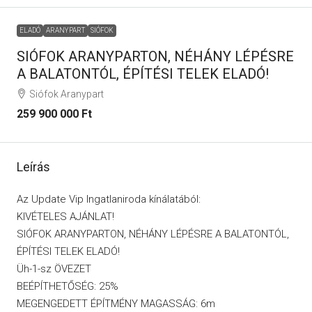
ELADÓ
ARANYPART
SIÓFOK
SIÓFOK ARANYPARTON, NÉHÁNY LÉPÉSRE
A BALATONTÓL, ÉPÍTÉSI TELEK ELADÓ!
Siófok Aranypart
259 900 000 Ft
Leírás
Az Update Vip Ingatlaniroda kínálatából:
KIVÉTELES AJÁNLAT!
SIÓFOK ARANYPARTON, NÉHÁNY LÉPÉSRE A BALATONTÓL,
ÉPÍTÉSI TELEK ELADÓ!
Üh-1-sz ÖVEZET
BEÉPÍTHETŐSÉG: 25%
MEGENGEDETT ÉPÍTMÉNY MAGASSÁG: 6m