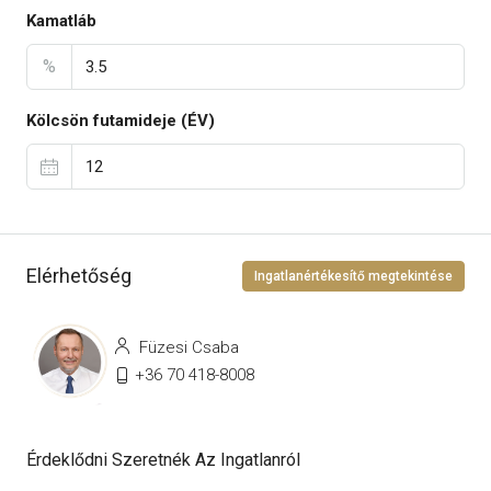
Kamatláb
%
Kölcsön futamideje (ÉV)
Elérhetőség
Ingatlanértékesítő megtekintése
Füzesi Csaba
+36 70 418-8008
Érdeklődni Szeretnék Az Ingatlanról