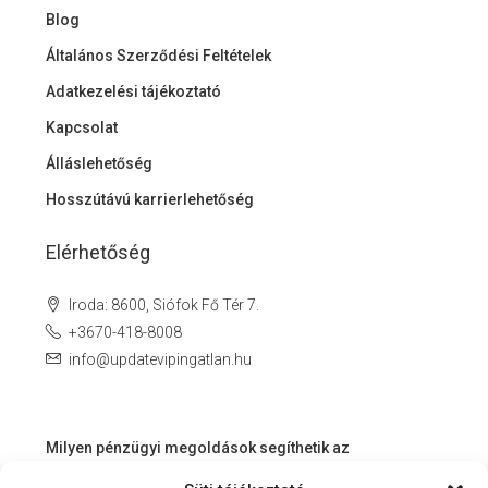
Blog
Általános Szerződési Feltételek
Adatkezelési tájékoztató
Kapcsolat
Álláslehetőség
Hosszútávú karrierlehetőség
Elérhetőség
Iroda: 8600, Siófok Fő Tér 7.
+3670-418-8008
info@updatevipingatlan.hu
Milyen pénzügyi megoldások segíthetik az
ingatlanvásárlást és az azt követő időszakot?