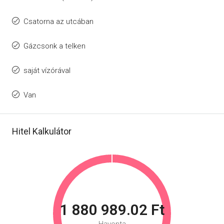
Csatorna az utcában
Gázcsonk a telken
saját vízórával
Van
Hitel Kalkulátor
1 880 989.02 Ft
Havonta