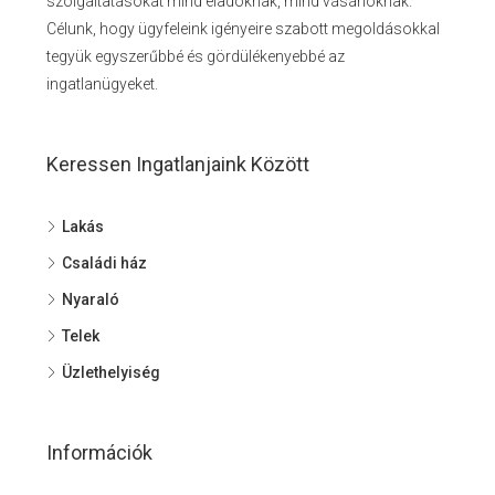
szolgáltatásokat mind eladóknak, mind vásárlóknak.
Célunk, hogy ügyfeleink igényeire szabott megoldásokkal
tegyük egyszerűbbé és gördülékenyebbé az
ingatlanügyeket.
Keressen Ingatlanjaink Között
Lakás
Családi ház
Nyaraló
Telek
Üzlethelyiség
Információk