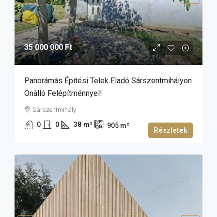
35 000 000 Ft
Panorámás Építési Telek Eladó Sárszentmihályon
Önálló Felépítménnyel!
Sárszentmihály
0
0
38
m²
905
m²
Részletek