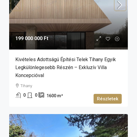
199 000 000 Ft
Kivételes Adottságú Építési Telek Tihany Egyik
Legkülönlegesebb Részén – Exkluzív Villa
Koncepcióval
Tihany
0
0
1600
m²
Részletek