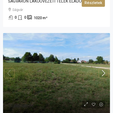
SÁGVÁRON LAKÓÖVEZETI TELEK ELADÓ!
Részletek
Ságvár
0
0
1020
m²
17 900 000 Ft