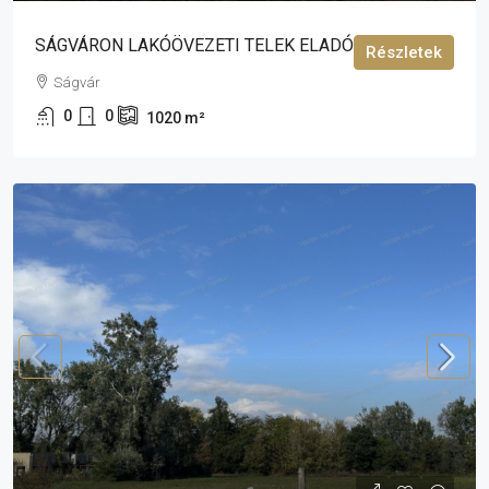
SÁGVÁRON LAKÓÖVEZETI TELEK ELADÓ!
Részletek
Ságvár
0
0
1020
m²