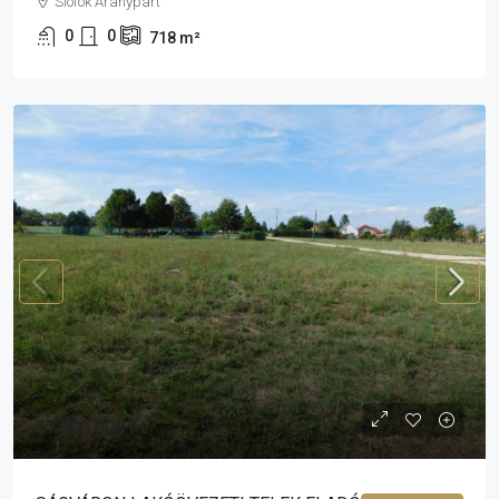
Siófok Aranypart
0
0
718
m²
17 900 000 Ft