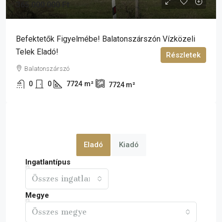
365 000 000 Ft
Befektetők Figyelmébe! Balatonszárszón Vízközeli
Telek Eladó!
Részletek
Balatonszárszó
0
0
7724
m²
7724
m²
Eladó
Kiadó
Ingatlantípus
Összes ingatlan
Megye
Összes megye