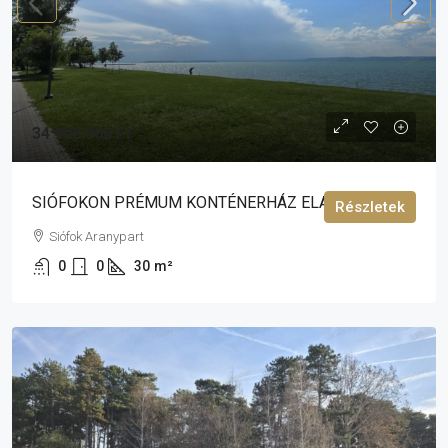
34 900 000 Ft
SIÓFOKON PRÉMUM KONTÉNERHÁZ ELADÓ!
Részletek
Siófok Aranypart
0
0
30
m²