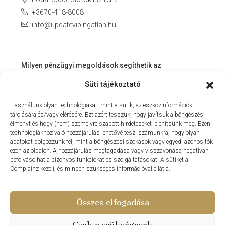
+3670-418-8008
info@updatevipingatlan.hu
Milyen pénzügyi megoldások segíthetik az
ingatlanvásárlást és az azt követő időszakot?
Süti tájékoztató
Miért érdemes velünk dolgozni? – Személyre szabott
Használunk olyan technológiákat, mint a sütik, az eszközinformációk
szolgáltatás a Balaton környékén
tárolására és/vagy elérésére. Ezt azért tesszük, hogy javítsuk a böngészési
MIT KÍNÁLHAT SZÁMUNKRA EGY INGATLANIRODA VEVŐI
élményt és hogy (nem) személyre szabott hirdetéseket jelenítsünk meg. Ezen
technológiákhoz való hozzájárulás lehetővé teszi számunkra, hogy olyan
ÉS ELADÓI NÉZŐPONTBÓL?
adatokat dolgozzunk fel, mint a böngészési szokások vagy egyedi azonosítók
ezen az oldalon. A hozzájárulás megtagadása vagy visszavonása negatívan
MILYEN KÖLTSÉGEKKEL KELL SZÁMOLNUNK
befolyásolhatja bizonyos funkciókat és szolgáltatásokat. A sütiket a
INGATLANVÁSÁRLÁS SORÁN?
Complainz kezeli, és minden szükséges információval ellátja.
NYARALNI MENT A HASZNÁLTLAKÁS-PIAC
Összes elfogadása