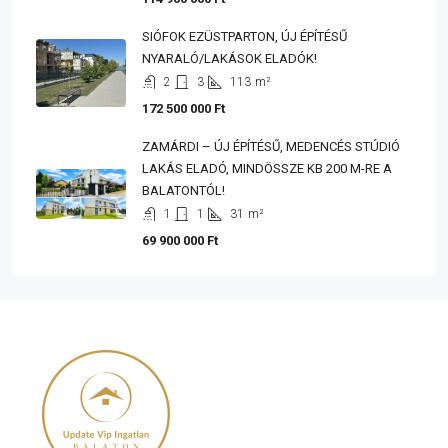
SIÓFOK EZÜSTPARTON, ÚJ ÉPÍTÉSŰ
NYARALÓ/LAKÁSOK ELADÓK!
2
3
113
m²
172 500 000 Ft
ZAMÁRDI – ÚJ ÉPÍTÉSŰ, MEDENCÉS STÚDIÓ
LAKÁS ELADÓ, MINDÖSSZE KB 200 M-RE A
BALATONTÓL!
1
1
31
m²
69 900 000 Ft