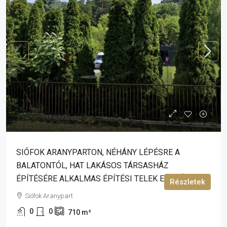
299 900 000 Ft
SIÓFOK ARANYPARTON, NÉHÁNY LÉPÉSRE A
BALATONTÓL, HAT LAKÁSOS TÁRSASHÁZ
ÉPÍTÉSÉRE ALKALMAS ÉPÍTÉSI TELEK ELADÓ!
Részletek
Siófok Aranypart
0
0
710
m²