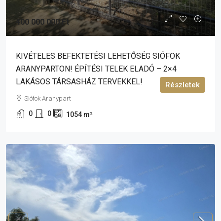
400 000 000 Ft
KIVÉTELES BEFEKTETÉSI LEHETŐSÉG SIÓFOK
ARANYPARTON! ÉPÍTÉSI TELEK ELADÓ – 2×4
LAKÁSOS TÁRSASHÁZ TERVEKKEL!
Részletek
Siófok Aranypart
0
0
1054
m²