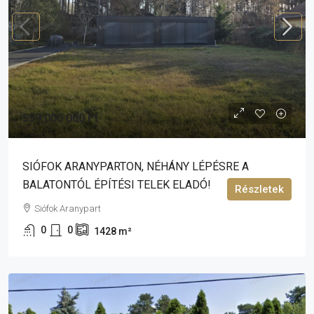
559 000 000 Ft
SIÓFOK ARANYPARTON, NÉHÁNY LÉPÉSRE A
BALATONTÓL ÉPÍTÉSI TELEK ELADÓ!
Részletek
Siófok Aranypart
0
0
1428
m²