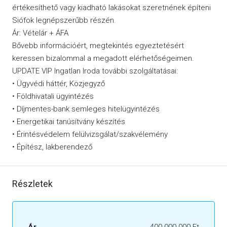
értékesíthető vagy kiadható lakásokat szeretnének építeni
Siófok legnépszerűbb részén.
Ár: Vételár + ÁFA
Bővebb információért, megtekintés egyeztetésért
keressen bizalommal a megadott elérhetőségeimen.
UPDATE VIP Ingatlan Iroda további szolgáltatásai:
• Ügyvédi háttér, Közjegyző
• Földhivatali ügyintézés
• Díjmentes-bank semleges hitelügyintézés
• Energetikai tanúsítvány készítés
• Érintésvédelem felülvizsgálat/szakvélemény
• Építész, lakberendező
Részletek
Ár
400 000 000 Ft