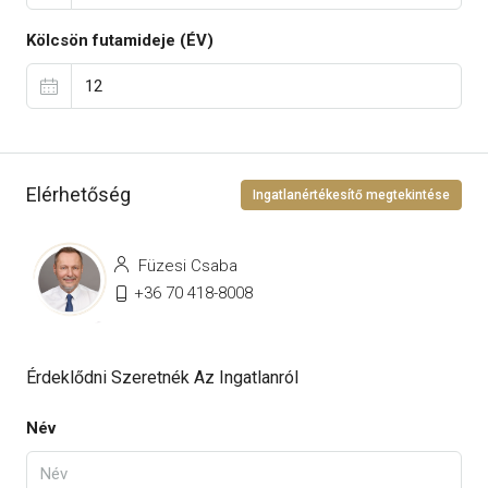
Kölcsön futamideje (ÉV)
Elérhetőség
Ingatlanértékesítő megtekintése
Füzesi Csaba
+36 70 418-8008
Érdeklődni Szeretnék Az Ingatlanról
Név