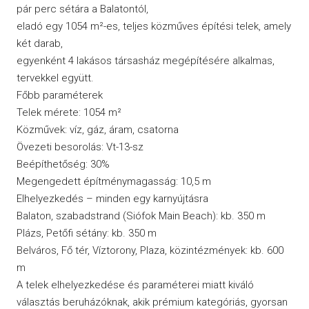
pár perc sétára a Balatontól,
eladó egy 1054 m²-es, teljes közműves építési telek, amely
két darab,
egyenként 4 lakásos társasház megépítésére alkalmas,
tervekkel együtt.
Főbb paraméterek
Telek mérete: 1054 m²
Közművek: víz, gáz, áram, csatorna
Övezeti besorolás: Vt-13-sz
Beépíthetőség: 30%
Megengedett építménymagasság: 10,5 m
Elhelyezkedés – minden egy karnyújtásra
Balaton, szabadstrand (Siófok Main Beach): kb. 350 m
Plázs, Petőfi sétány: kb. 350 m
Belváros, Fő tér, Víztorony, Plaza, közintézmények: kb. 600
m
A telek elhelyezkedése és paraméterei miatt kiváló
választás beruházóknak, akik prémium kategóriás, gyorsan