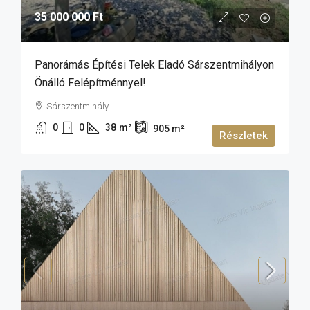
35 000 000 Ft
Panorámás Építési Telek Eladó Sárszentmihályon
Önálló Felépítménnyel!
Sárszentmihály
0
0
38
m²
905
m²
Részletek