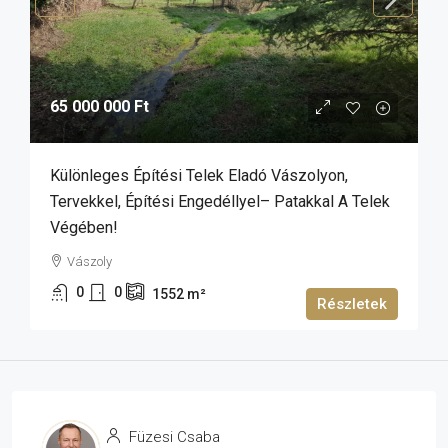
65 000 000 Ft
Különleges Építési Telek Eladó Vászolyon,
Tervekkel, Építési Engedéllyel– Patakkal A Telek
Végében!
Vászoly
0
0
1552
m²
Részletek
Füzesi Csaba