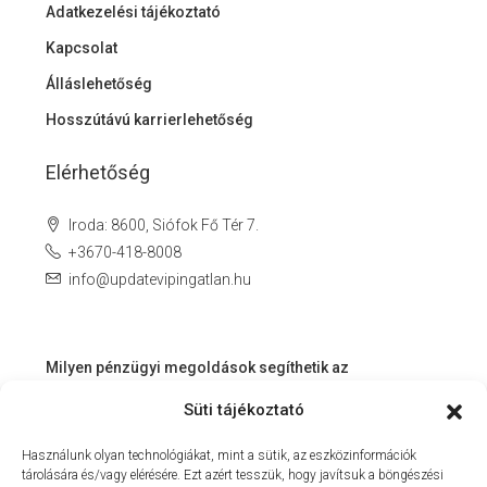
Adatkezelési tájékoztató
Kapcsolat
Álláslehetőség
Hosszútávú karrierlehetőség
Elérhetőség
Iroda: 8600, Siófok Fő Tér 7.
+3670-418-8008
info@updatevipingatlan.hu
Milyen pénzügyi megoldások segíthetik az
ingatlanvásárlást és az azt követő időszakot?
Süti tájékoztató
Miért érdemes velünk dolgozni? – Személyre szabott
Használunk olyan technológiákat, mint a sütik, az eszközinformációk
szolgáltatás a Balaton környékén
tárolására és/vagy elérésére. Ezt azért tesszük, hogy javítsuk a böngészési