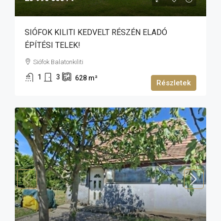
SIÓFOK KILITI KEDVELT RÉSZÉN ELADÓ
ÉPÍTÉSI TELEK!
Siófok Balatonkiliti
1
3
628
m²
Részletek