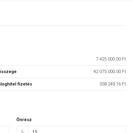
7 425 000.00 Ft
összege
42 075 000.00 Ft
áloghitel fizetés
358 249.16 Ft
Önrész
%