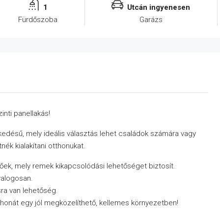
1
Utcán ingyenesen
Fürdőszoba
Garázs
inti panellakás!
zkedésű, mely ideális választás lehet családok számára vagy
tnék kialakítani otthonukat.
tőek, mely remek kikapcsolódási lehetőséget biztosít.
yalogosan.
sra van lehetőség.
otthonát egy jól megközelíthető, kellemes környezetben!