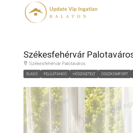
Székesfehérvár Palotaváros
Székesfehérvár Palotaváros
ELADÓ
FELÚJÍTANDÓ
HŐSZIGETELT
ÖSSZKOMFORT