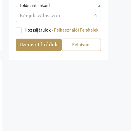
Kérjük válasszon
Hozzájárulok -
Felhasználói Feltételek
Üzenetet küldök
Felhívom