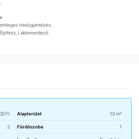
,
i:
semleges hitelügyintézés,
, Építész, Lakberendező.
00 Ft
Alapterület
53 m²
2
Fürdőszoba
1