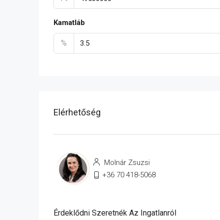
Kamatláb
%
Elérhetőség
Molnár Zsuzsi
+36 70 418-5068
Érdeklődni Szeretnék Az Ingatlanról