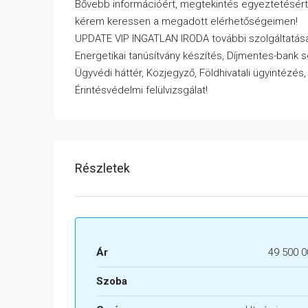
Bővebb információért, megtekintés egyeztetésért
kérem keressen a megadott elérhetőségeimen!
UPDATE VIP INGATLAN IRODA további szolgáltatása
Energetikai tanúsítvány készítés, Díjmentes-bank 
Ügyvédi háttér, Közjegyző, Földhivatali ügyintézés
Érintésvédelmi felülvizsgálat!
Részletek
Ár
49 500 0
Szoba