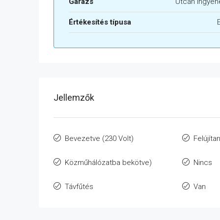
Garázs
Utcán ingyen
Értékesítés típusa
Jellemzők
Bevezetve (230 Volt)
Felújíta
Közműhálózatba bekötve)
Nincs
Távfűtés
Van