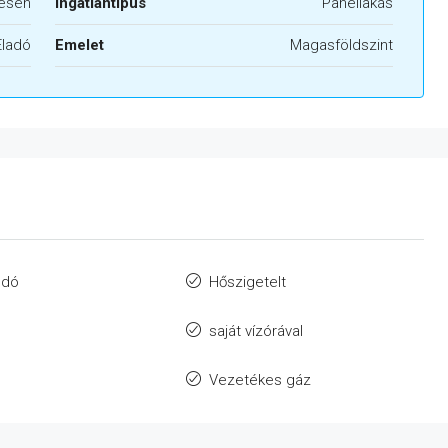
esen
Ingatlantípus
Panellakás
Eladó
Emelet
Magasföldszint
ndó
Hőszigetelt
saját vízórával
Vezetékes gáz