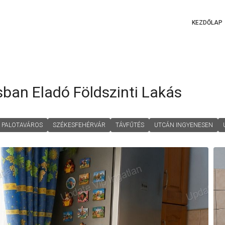
KEZDŐLAP
ban Eladó Földszinti Lakás
PALOTAVÁROS
SZÉKESFEHÉRVÁR
TÁVFŰTÉS
UTCÁN INGYENESEN