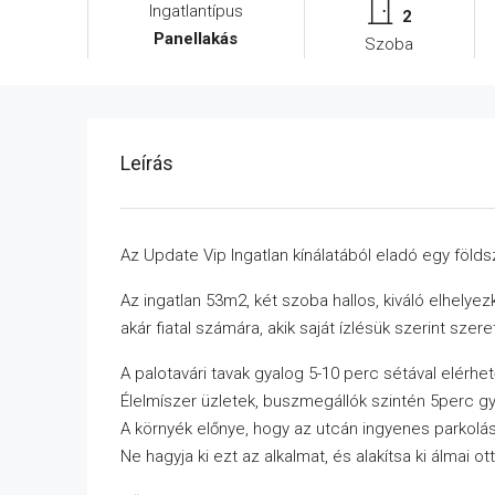
Ingatlantípus
2
Panellakás
Szoba
Leírás
Az Update Vip Ingatlan kínálatából eladó egy földsz
Az ingatlan 53m2, két szoba hallos, kiváló elhelye
akár fiatal számára, akik saját ízlésük szerint szere
A palotavári tavak gyalog 5-10 perc sétával elérhe
Élelmíszer üzletek, buszmegállók szintén 5perc g
A környék előnye, hogy az utcán ingyenes parkolá
Ne hagyja ki ezt az alkalmat, és alakítsa ki álmai 