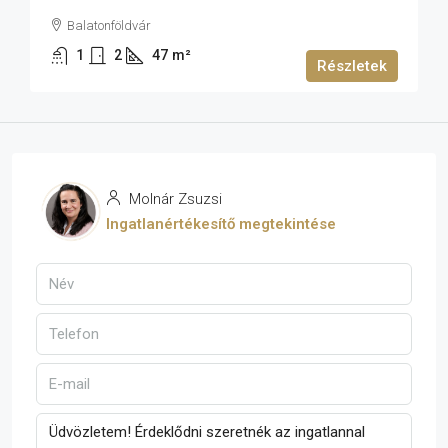
Balatonföldvár
1
2
47
m²
Részletek
Molnár Zsuzsi
Ingatlanértékesítő megtekintése