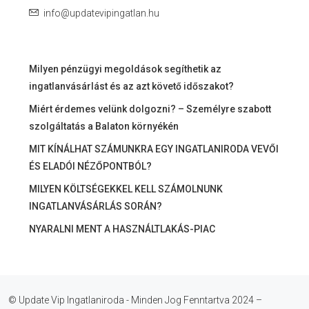
info@updatevipingatlan.hu
Milyen pénzügyi megoldások segíthetik az
ingatlanvásárlást és az azt követő időszakot?
Miért érdemes velünk dolgozni? – Személyre szabott
szolgáltatás a Balaton környékén
MIT KÍNÁLHAT SZÁMUNKRA EGY INGATLANIRODA VEVŐI
ÉS ELADÓI NÉZŐPONTBÓL?
MILYEN KÖLTSÉGEKKEL KELL SZÁMOLNUNK
INGATLANVÁSÁRLÁS SORÁN?
NYARALNI MENT A HASZNÁLTLAKÁS-PIAC
© Update Vip Ingatlaniroda - Minden Jog Fenntartva 2024 –