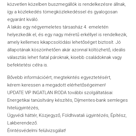
közvetlen közelben buszmegállók is rendelkezésre állnak,
így a közlekedés tömegközlekedéssel és gyalogosan
egyaránt kiváló.
A lakás egy négyemeletes társasház 4. emeletén
helyezkedik el, és egy nagy méretű erkéllyel is rendelkezik,
amely kellemes kikapcsolódási lehetőséget biztosít. Jó
állapotának köszönhetően akár azonnal költözhető, ideális
választás lehet fiatal pároknak, kisebb családoknak vagy
befektetési célra is.
Bővebb információért, megtekintés egyeztetésért,
kérem keressen a megadott elérhetőségeimen!
UPDATE VIP INGATLAN IRODA további szolgáltatásai:
Energetikai tanúsítvány készítés, Díjmentes-bank semleges
hitelügyintézés,
Ügyvédi háttér, Közjegyző, Földhivatali ügyintézés, Építész,
Lakberendező.
Érintésvédelmi felülvizsgálat!