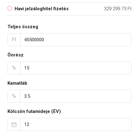
Havi jelzáloghitel fizetés
329 299.73 Ft
Teljes összeg
Ft
Önrész
%
Kamatláb
%
Kölcsön futamideje (ÉV)