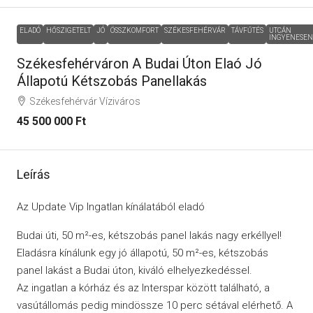
ELADÓ
HŐSZIGETELT
JÓ
ÖSSZKOMFORT
SZÉKESFEHÉRVÁR
TÁVFŰTÉS
UTCÁN
INGYENESEN
Székesfehérváron A Budai Úton Elaó Jó
Állapotú Kétszobás Panellakás
Székesfehérvár Víziváros
45 500 000 Ft
Leírás
Az Update Vip Ingatlan kínálatából eladó
Budai úti, 50 m²-es, kétszobás panel lakás nagy erkéllyel!
Eladásra kínálunk egy jó állapotú, 50 m²-es, kétszobás
panel lakást a Budai úton, kiváló elhelyezkedéssel.
Az ingatlan a kórház és az Interspar között található, a
vasútállomás pedig mindössze 10 perc sétával elérhető. A