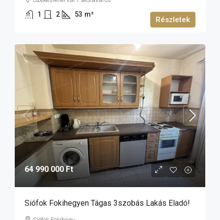
1
2
53
m²
Részletek
64 990 000 Ft
Siófok Fokihegyen Tágas 3szobás Lakás Eladó!
Siófok Fokihegy