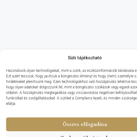
Süti tájékoztató
Használunk olyan technológiákat, mint a sütik, az eszközinformációk tárolására és
Ezt azért tesszük, hogy javítsuk a böngészési élményt és hogy (nem) személyre s
hirdetéseket jelenítsünk meg. Ezen technológiákhoz való hozzájárulás lehetővé te
hogy olyan adatokat dolgozzunk fel, mint a böngészési szokások vagy egyedi azo
oldalon. A hozzájárulás megtagadása vagy visszavonása negatívan befolyásolhat
funkciókat és szolgáltatásokat. A sütiket a Complainz kezeli, és minden szüksége
ellátja.
Összes elfogadása