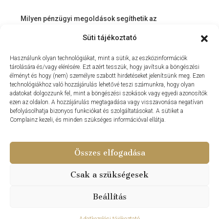
Milyen pénzügyi megoldások segíthetik az
ingatlanvásárlást és az azt követő időszakot?
Süti tájékoztató
Miért érdemes velünk dolgozni? – Személyre szabott
Használunk olyan technológiákat, mint a sütik, az eszközinformációk
szolgáltatás a Balaton környékén
tárolására és/vagy elérésére. Ezt azért tesszük, hogy javítsuk a böngészési
MIT KÍNÁLHAT SZÁMUNKRA EGY INGATLANIRODA VEVŐI
élményt és hogy (nem) személyre szabott hirdetéseket jelenítsünk meg. Ezen
technológiákhoz való hozzájárulás lehetővé teszi számunkra, hogy olyan
ÉS ELADÓI NÉZŐPONTBÓL?
adatokat dolgozzunk fel, mint a böngészési szokások vagy egyedi azonosítók
ezen az oldalon. A hozzájárulás megtagadása vagy visszavonása negatívan
MILYEN KÖLTSÉGEKKEL KELL SZÁMOLNUNK
befolyásolhatja bizonyos funkciókat és szolgáltatásokat. A sütiket a
INGATLANVÁSÁRLÁS SORÁN?
Complainz kezeli, és minden szükséges információval ellátja.
NYARALNI MENT A HASZNÁLTLAKÁS-PIAC
Összes elfogadása
Csak a szükségesek
© Update Vip Ingatlaniroda - Minden Jog Fenntartva 2024 –
Weboldal készítés – PDigitalFox.hu
Beállítás