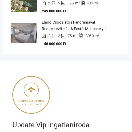
2
5
128
m²
414
m²
249 000 000 Ft
Eladó Csodálatos Panorámával
Rendelkező Ház A Festői Mencshelyen!
0
3
75
m²
3050
m²
148 000 000 Ft
Update Vip Ingatlaniroda