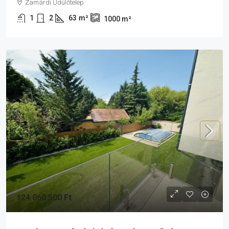
Zamárdi Üdülőtelep
1
2
63
m²
1000
m²
124 060 500 Ft