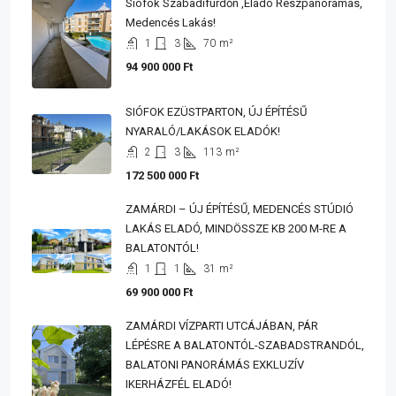
Siófok Szabadifürdőn ,eladó Részpanorámás,
Medencés Lakás!
1
3
70
m²
94 900 000 Ft
SIÓFOK EZÜSTPARTON, ÚJ ÉPÍTÉSŰ
NYARALÓ/LAKÁSOK ELADÓK!
2
3
113
m²
172 500 000 Ft
ZAMÁRDI – ÚJ ÉPÍTÉSŰ, MEDENCÉS STÚDIÓ
LAKÁS ELADÓ, MINDÖSSZE KB 200 M-RE A
BALATONTÓL!
1
1
31
m²
69 900 000 Ft
ZAMÁRDI VÍZPARTI UTCÁJÁBAN, PÁR
LÉPÉSRE A BALATONTÓL-SZABADSTRANDÓL,
BALATONI PANORÁMÁS EXKLUZÍV
IKERHÁZFÉL ELADÓ!