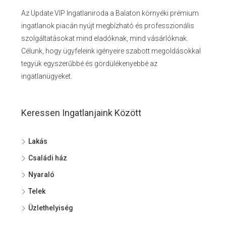
Az Update VIP Ingatlaniroda a Balaton környéki prémium
ingatlanok piacán nyújt megbízható és professzionális
szolgáltatásokat mind eladóknak, mind vásárlóknak.
Célunk, hogy ügyfeleink igényeire szabott megoldásokkal
tegyük egyszerűbbé és gördülékenyebbé az
ingatlanügyeket.
Keressen Ingatlanjaink Között
Lakás
Családi ház
Nyaraló
Telek
Üzlethelyiség