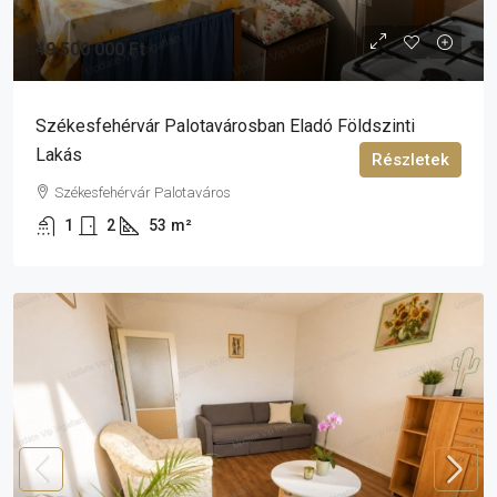
49 500 000 Ft
Székesfehérvár Palotavárosban Eladó Földszinti
Lakás
Részletek
Székesfehérvár Palotaváros
1
2
53
m²