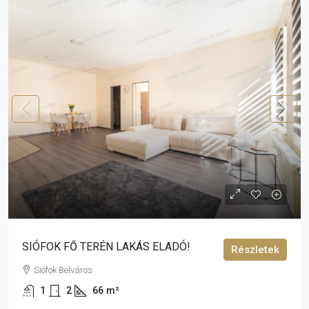
79 900 000 Ft
SIÓFOK FŐ TERÉN LAKÁS ELADÓ!
Részletek
Siófok Belváros
1
2
66
m²