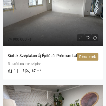
74 900 000 Ft
Siófok Széplakon Új Építésű, Prémium Lakás Eladó!
Részletek
Siófok Balatonszéplak
1
3
67
m²