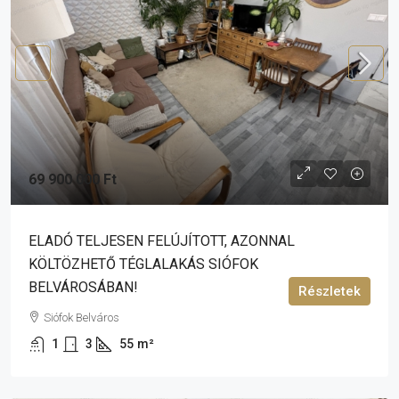
69 900 000 Ft
ELADÓ TELJESEN FELÚJÍTOTT, AZONNAL
KÖLTÖZHETŐ TÉGLALAKÁS SIÓFOK
BELVÁROSÁBAN!
Részletek
Siófok Belváros
1
3
55
m²