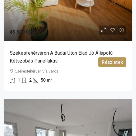
45 500 000 Ft
Székesfehérváron A Budai Úton Elaó Jó Állapotú
Kétszobás Panellakás
Részletek
Székesfehérvár Víziváros
1
2
50
m²