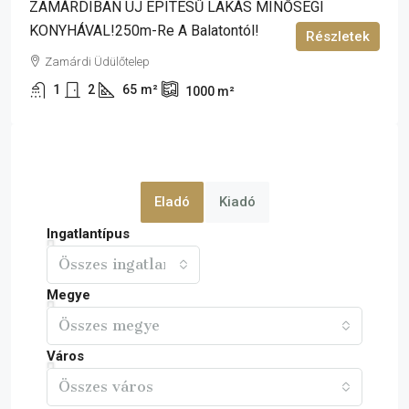
ZAMÁRDIBAN ÚJ ÉPÍTÉSŰ LAKÁS MINŐSÉGI
KONYHÁVAL!250m-Re A Balatontól!
Részletek
Zamárdi Üdülőtelep
1
2
65
m²
1000
m²
Eladó
Kiadó
Ingatlantípus
Összes ingatlan
Megye
Összes megye
Város
Összes város