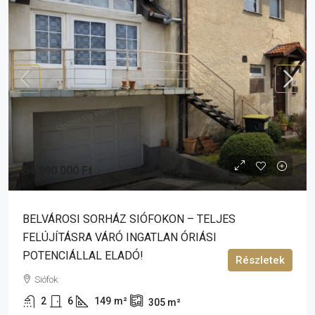
84 900 000 Ft
BELVÁROSI SORHÁZ SIÓFOKON – TELJES
FELÚJÍTÁSRA VÁRÓ INGATLAN ÓRIÁSI
POTENCIÁLLAL ELADÓ!
Részletek
Siófok
2
6
149
m²
305
m²