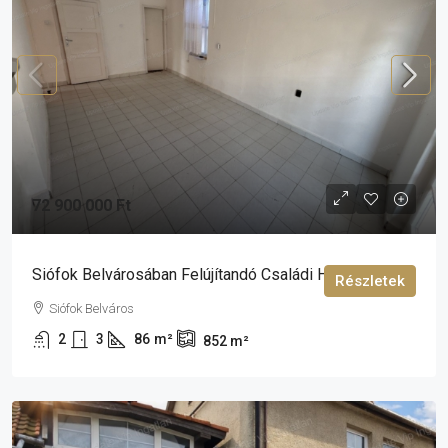
72 900 000 Ft
Siófok Belvárosában Felújítandó Családi Ház Eladó
Részletek
Siófok Belváros
2
3
86
m²
852
m²