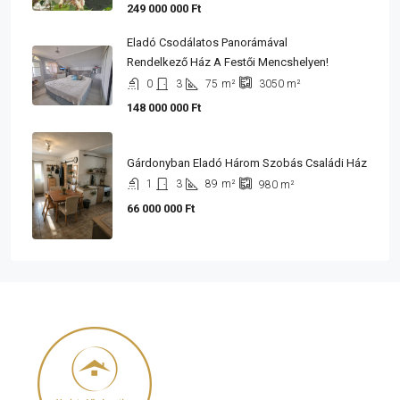
249 000 000 Ft
Eladó Csodálatos Panorámával
Rendelkező Ház A Festői Mencshelyen!
0
3
75
m²
3050
m²
148 000 000 Ft
Gárdonyban Eladó Három Szobás Családi Ház
1
3
89
m²
980
m²
66 000 000 Ft