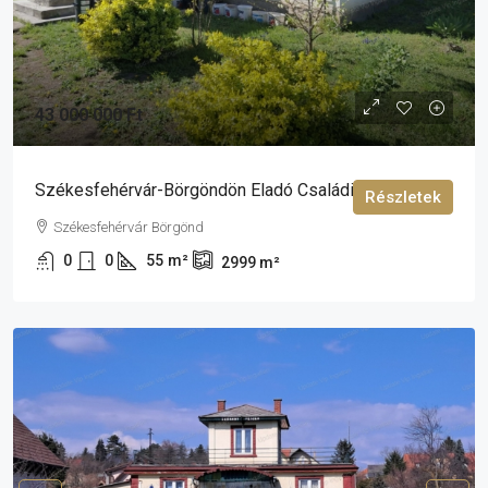
43 000 000 Ft
Székesfehérvár-Börgöndön Eladó Családi Ház
Részletek
Székesfehérvár Börgönd
0
0
55
m²
2999
m²