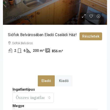
99 000 000 Ft
Siófok Belvárosában Eladó Családi Ház!
Részletek
Siófok Belváros
2
6
200
m²
856
m²
Eladó
Kiadó
Ingatlantípus
Összes ingatlan
Megye