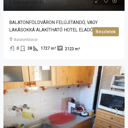
1 089 000 000 Ft
BALATONFÖLDVÁRON FELÚJÍTANDÓ, VAGY
LAKÁSOKKÁ ALAKÍTHATÓ HOTEL ELADÓ!
Részletek
Balatonföldvár
0
38
1727
m²
2123
m²