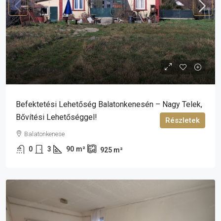
89 000 000 Ft
Befektetési Lehetőség Balatonkenesén – Nagy Telek,
Bővítési Lehetőséggel!
Részletek
Balatonkenese
0
3
90
m²
925
m²