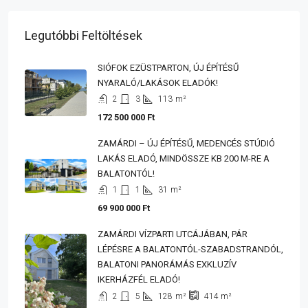
Legutóbbi Feltöltések
SIÓFOK EZÜSTPARTON, ÚJ ÉPÍTÉSŰ
NYARALÓ/LAKÁSOK ELADÓK!
2
3
113
m²
172 500 000 Ft
ZAMÁRDI – ÚJ ÉPÍTÉSŰ, MEDENCÉS STÚDIÓ
LAKÁS ELADÓ, MINDÖSSZE KB 200 M-RE A
BALATONTÓL!
1
1
31
m²
69 900 000 Ft
ZAMÁRDI VÍZPARTI UTCÁJÁBAN, PÁR
LÉPÉSRE A BALATONTÓL-SZABADSTRANDÓL,
BALATONI PANORÁMÁS EXKLUZÍV
IKERHÁZFÉL ELADÓ!
2
5
128
m²
414
m²