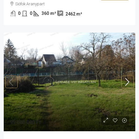
Siófok Aranypart
0
0
360
m²
2462
m²
99 000 000 Ft