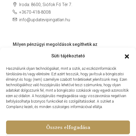
Iroda: 8600, Siófok Fő Tér 7.
+3670-418-8008
info@updatevipingatlan.hu
Milyen pénzügyi megoldások segíthetik az
ingatlanvásárlást és az azt követő időszakot?
Süti tájékoztató
Miért érdemes velünk dolgozni? – Személyre szabott
Használunk olyan technológiákat, mint a sütik, az eszközinformációk
szolgáltatás a Balaton környékén
tárolására és/vagy elérésére. Ezt azért tesszük, hogy javítsuk a böngészési
MIT KÍNÁLHAT SZÁMUNKRA EGY INGATLANIRODA VEVŐI
élményt és hogy (nem) személyre szabott hirdetéseket jelenítsünk meg. Ezen
technológiákhoz való hozzájárulás lehetővé teszi számunkra, hogy olyan
ÉS ELADÓI NÉZŐPONTBÓL?
adatokat dolgozzunk fel, mint a böngészési szokások vagy egyedi azonosítók
ezen az oldalon. A hozzájárulás megtagadása vagy visszavonása negatívan
MILYEN KÖLTSÉGEKKEL KELL SZÁMOLNUNK
befolyásolhatja bizonyos funkciókat és szolgáltatásokat. A sütiket a
INGATLANVÁSÁRLÁS SORÁN?
Complainz kezeli, és minden szükséges információval ellátja.
NYARALNI MENT A HASZNÁLTLAKÁS-PIAC
Összes elfogadása