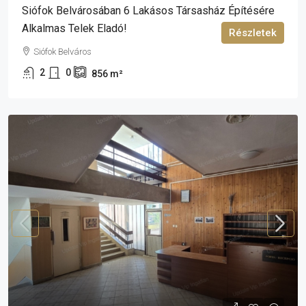
Siófok Belvárosában 6 Lakásos Társasház Építésére
Alkalmas Telek Eladó!
Részletek
Siófok Belváros
2
0
856
m²