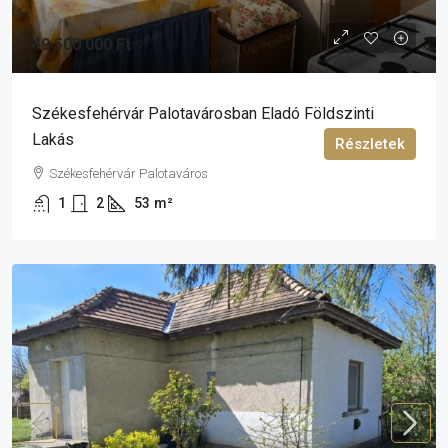
49 500 000 Ft
Székesfehérvár Palotavárosban Eladó Földszinti
Lakás
Részletek
Székesfehérvár Palotaváros
1
2
53
m²