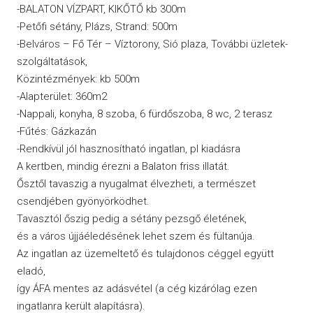
-BALATON VÍZPART, KIKŐTŐ kb 300m
-Petőfi sétány, Plázs, Strand: 500m
-Belváros – Fő Tér – Víztorony, Sió plaza, További üzletek-
szolgáltatások,
Közintézmények: kb 500m
-Alapterület: 360m2
-Nappali, konyha, 8 szoba, 6 fürdőszoba, 8 wc, 2 terasz
-Fűtés: Gázkazán
-Rendkívül jól hasznosítható ingatlan, pl kiadásra
A kertben, mindig érezni a Balaton friss illatát.
Ősztől tavaszig a nyugalmat élvezheti, a természet
csendjében gyönyörködhet.
Tavasztól őszig pedig a sétány pezsgő életének,
és a város újjáéledésének lehet szem és fültanúja.
Az ingatlan az üzemeltető és tulajdonos céggel együtt
eladó,
így ÁFA mentes az adásvétel (a cég kizárólag ezen
ingatlanra került alapításra).