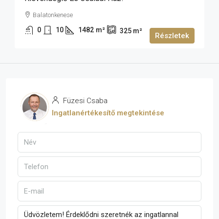
Balatonkenese
0
10
1482
m²
325
m²
Részletek
Füzesi Csaba
Ingatlanértékesítő megtekintése