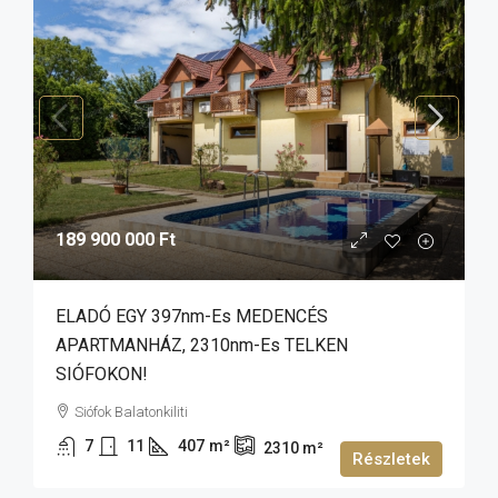
189 900 000 Ft
ELADÓ EGY 397nm-Es MEDENCÉS
APARTMANHÁZ, 2310nm-Es TELKEN
SIÓFOKON!
Siófok Balatonkiliti
7
11
407
m²
2310
m²
Részletek