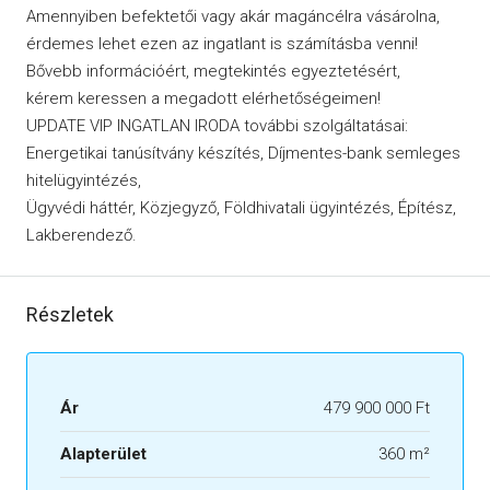
Amennyiben befektetői vagy akár magáncélra vásárolna,
érdemes lehet ezen az ingatlant is számításba venni!
Bővebb információért, megtekintés egyeztetésért,
kérem keressen a megadott elérhetőségeimen!
UPDATE VIP INGATLAN IRODA további szolgáltatásai:
Energetikai tanúsítvány készítés, Díjmentes-bank semleges
hitelügyintézés,
Ügyvédi háttér, Közjegyző, Földhivatali ügyintézés, Építész,
Lakberendező.
Részletek
Ár
479 900 000 Ft
Alapterület
360 m²