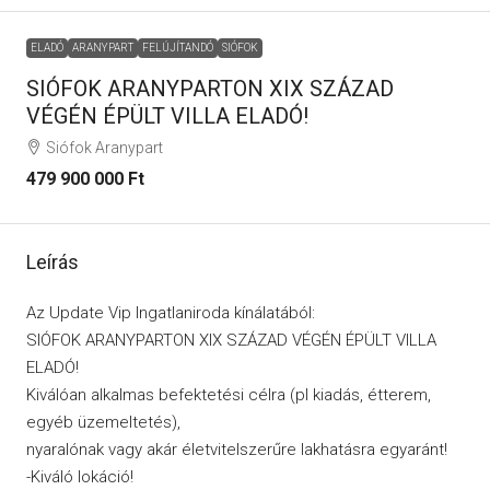
ELADÓ
ARANYPART
FELÚJÍTANDÓ
SIÓFOK
SIÓFOK ARANYPARTON XIX SZÁZAD
VÉGÉN ÉPÜLT VILLA ELADÓ!
Siófok Aranypart
479 900 000 Ft
Leírás
Az Update Vip Ingatlaniroda kínálatából:
SIÓFOK ARANYPARTON XIX SZÁZAD VÉGÉN ÉPÜLT VILLA
ELADÓ!
Kiválóan alkalmas befektetési célra (pl kiadás, étterem,
egyéb üzemeltetés),
nyaralónak vagy akár életvitelszerűre lakhatásra egyaránt!
-Kiváló lokáció!