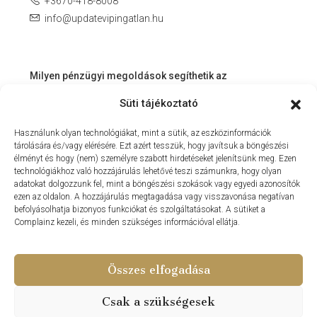
+3670-418-8008
info@updatevipingatlan.hu
Milyen pénzügyi megoldások segíthetik az
ingatlanvásárlást és az azt követő időszakot?
Süti tájékoztató
Miért érdemes velünk dolgozni? – Személyre szabott
Használunk olyan technológiákat, mint a sütik, az eszközinformációk
szolgáltatás a Balaton környékén
tárolására és/vagy elérésére. Ezt azért tesszük, hogy javítsuk a böngészési
MIT KÍNÁLHAT SZÁMUNKRA EGY INGATLANIRODA VEVŐI
élményt és hogy (nem) személyre szabott hirdetéseket jelenítsünk meg. Ezen
technológiákhoz való hozzájárulás lehetővé teszi számunkra, hogy olyan
ÉS ELADÓI NÉZŐPONTBÓL?
adatokat dolgozzunk fel, mint a böngészési szokások vagy egyedi azonosítók
ezen az oldalon. A hozzájárulás megtagadása vagy visszavonása negatívan
MILYEN KÖLTSÉGEKKEL KELL SZÁMOLNUNK
befolyásolhatja bizonyos funkciókat és szolgáltatásokat. A sütiket a
INGATLANVÁSÁRLÁS SORÁN?
Complainz kezeli, és minden szükséges információval ellátja.
NYARALNI MENT A HASZNÁLTLAKÁS-PIAC
Összes elfogadása
Csak a szükségesek
© Update Vip Ingatlaniroda - Minden Jog Fenntartva 2024 –