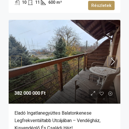
10
11
600
m²
Részletek
382 000 000 Ft
Eladó Ingatlanegyüttes Balatonkenese
Legfrekventáltabb Utcájában – Vendégház,
Kisvendéglő És Családi Ház!