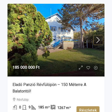
185 000 000 Ft
Eladó Panzió Révfülöpön – 150 Méterre A
Balatontól!
Révfülöp
0
9
185
m²
1267
m²
Részletek