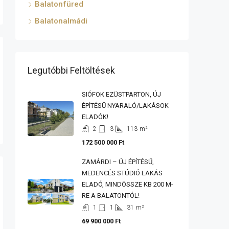
Balatonfüred
Balatonalmádi
Legutóbbi Feltöltések
SIÓFOK EZÜSTPARTON, ÚJ
ÉPÍTÉSŰ NYARALÓ/LAKÁSOK
ELADÓK!
2
3
113
m²
172 500 000 Ft
ZAMÁRDI – ÚJ ÉPÍTÉSŰ,
MEDENCÉS STÚDIÓ LAKÁS
ELADÓ, MINDÖSSZE KB 200 M-
RE A BALATONTÓL!
1
1
31
m²
69 900 000 Ft