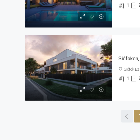
1
Siófok E
1