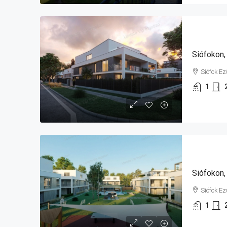
Siófok E
1
Siófok E
1