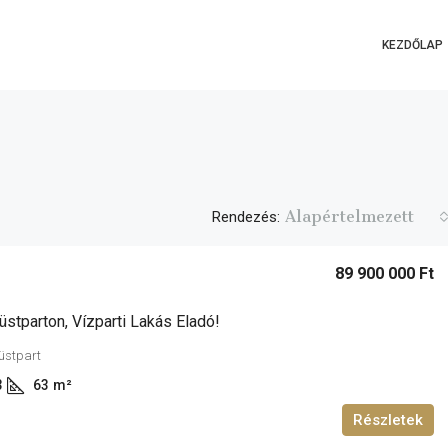
KEZDŐLAP
Alapértelmezett
Rendezés:
89 900 000 Ft
üstparton, Vízparti Lakás Eladó!
züstpart
3
63
m²
Részletek