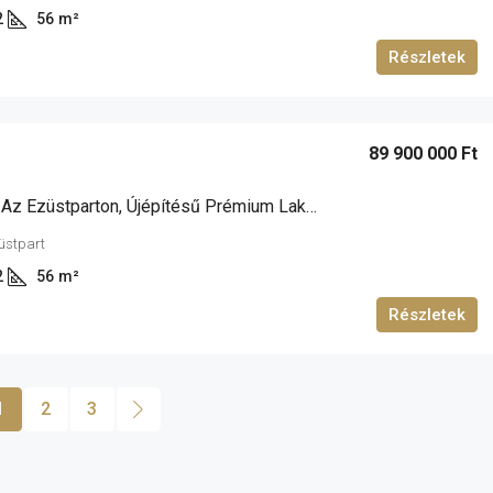
2
56
m²
Részletek
89 900 000 Ft
Siófokon, Az Ezüstparton, Újépítésű Prémium Lakások Eladók!
züstpart
2
56
m²
Részletek
1
2
3