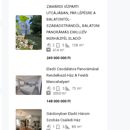
ZAMÁRDI VÍZPARTI
UTCÁJÁBAN, PÁR LÉPÉSRE A
BALATONTÓL-
SZABADSTRANDÓL, BALATONI
PANORÁMÁS EXKLUZÍV
IKERHÁZFÉL ELADÓ!
2
5
128
m²
414
m²
249 000 000 Ft
Eladó Csodálatos Panorámával
Rendelkező Ház A Festői
Mencshelyen!
0
3
75
m²
3050
m²
148 000 000 Ft
Gárdonyban Eladó Három
Szobás Családi Ház
1
3
89
m²