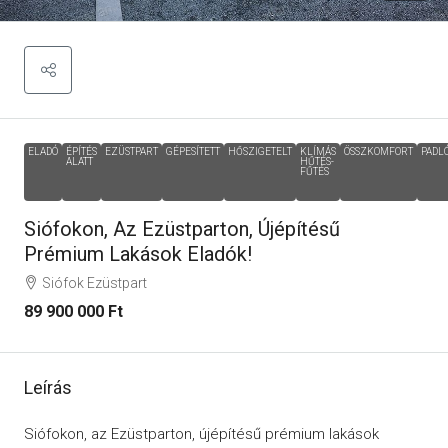
ELADÓ
ÉPÍTÉS
EZÜSTPART
GÉPESÍTETT
HŐSZIGETELT
KLÍMÁS
ÖSSZKOMFORT
PADL
ALATT
HŰTÉS-
FŰTÉS
Siófokon, Az Ezüstparton, Újépítésű
Prémium Lakások Eladók!
Siófok Ezüstpart
89 900 000 Ft
Leírás
Siófokon, az Ezüstparton, újépítésű prémium lakások