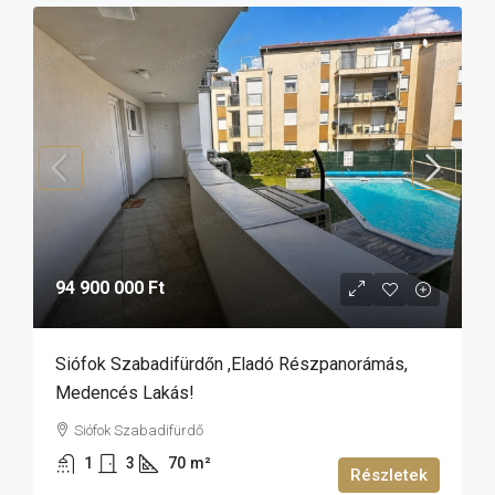
94 900 000 Ft
Siófok Szabadifürdőn ,eladó Részpanorámás,
Medencés Lakás!
Siófok Szabadifürdő
1
3
70
m²
Részletek