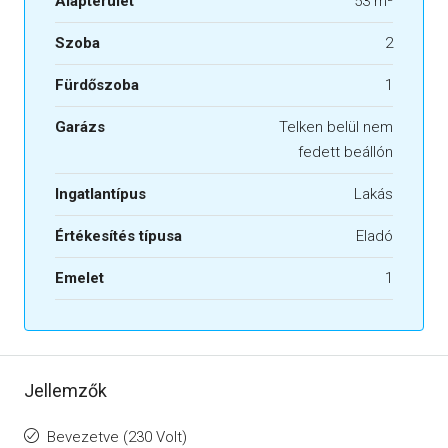
Alapterület
53 m²
Szoba
2
Fürdőszoba
1
Garázs
Telken belül nem
fedett beállón
Ingatlantípus
Lakás
Értékesítés típusa
Eladó
Emelet
1
Jellemzők
Bevezetve (230 Volt)