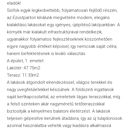
eladók!
Siófok egyik legkedveltebb, folyamatosan fejlődő részén,
az Ezüstparton kínálunk megvételre modern, elegáns
kialakítású lakásokat egy igényes, újépítésű lakóparkban. A
környék már kialakult infrastruktúrával rendelkezik,
ugyanakkor folyamatos fejlesztéseknek köszönhetően
egyre nagyobb értéket képvisel, így nemcsak saját célra,
hanem befektetésnek is kiváló választás.
A épület, 1. emelet
Lakótér: 47.75m2
Terasz: 11.33m2
A lakások átgondolt elrendezéssel, világos terekkel és
nagy üvegfelületekkel készülnek. A földszinti ingatlanok
saját kertkapcsolattal, az emeletiek tágas teraszokkal, míg
a felső szinteken akár nagyméretű tetőteraszokkal
biztosítják a kényelmes balatoni életérzést. A lakások
teljesen gépesítve kerülnek átadásra, így az új tulajdonosok
azonnal használatba vehetik vagy kiadásra alkalmassá