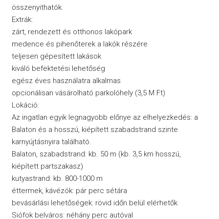
összenyithatók.
Extrák:
zárt, rendezett és otthonos lakópark
medence és pihenőterek a lakók részére
teljesen gépesített lakások
kiváló befektetési lehetőség
egész éves használatra alkalmas
opcionálisan vásárolható parkolóhely (3,5 M Ft)
Lokáció:
Az ingatlan egyik legnagyobb előnye az elhelyezkedés: a
Balaton és a hosszú, kiépített szabadstrand szinte
karnyújtásnyira található.
Balaton, szabadstrand: kb. 50 m (kb. 3,5 km hosszú,
kiépített partszakasz)
kutyastrand: kb. 800-1000 m
éttermek, kávézók: pár perc sétára
bevásárlási lehetőségek: rövid időn belül elérhetők
Siófok belváros: néhány perc autóval