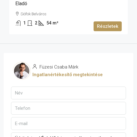
Eladó
Siófok Belváros
1
2
54
m²
Részletek
Füzesi Csaba Márk
Ingatlanértékesítő megtekintése