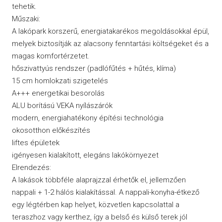
tehetik.
Műszaki:
A lakópark korszerű, energiatakarékos megoldásokkal épül,
melyek biztosítják az alacsony fenntartási költségeket és a
magas komfortérzetet.
hőszivattyús rendszer (padlófűtés + hűtés, klíma)
15 cm homlokzati szigetelés
A+++ energetikai besorolás
ALU borítású VEKA nyílászárók
modern, energiahatékony építési technológia
okosotthon előkészítés
liftes épületek
igényesen kialakított, elegáns lakókörnyezet
Elrendezés:
A lakások többféle alaprajzzal érhetők el, jellemzően
nappali + 1-2 hálós kialakítással. A nappali-konyha-étkező
egy légtérben kap helyet, közvetlen kapcsolattal a
teraszhoz vagy kerthez, így a belső és külső terek jól