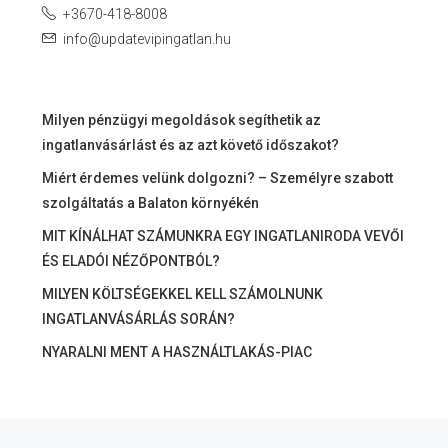
+3670-418-8008
info@updatevipingatlan.hu
Milyen pénzügyi megoldások segíthetik az
ingatlanvásárlást és az azt követő időszakot?
Miért érdemes velünk dolgozni? – Személyre szabott
szolgáltatás a Balaton környékén
MIT KÍNÁLHAT SZÁMUNKRA EGY INGATLANIRODA VEVŐI
ÉS ELADÓI NÉZŐPONTBÓL?
MILYEN KÖLTSÉGEKKEL KELL SZÁMOLNUNK
INGATLANVÁSÁRLÁS SORÁN?
NYARALNI MENT A HASZNÁLTLAKÁS-PIAC