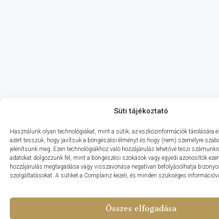
Süti tájékoztató
Használunk olyan technológiákat, mint a sütik, az eszközinformációk tárolására és
azért tesszük, hogy javítsuk a böngészési élményt és hogy (nem) személyre szabo
jelenítsünk meg. Ezen technológiákhoz való hozzájárulás lehetővé teszi számunkr
adatokat dolgozzunk fel, mint a böngészési szokások vagy egyedi azonosítók ezen
hozzájárulás megtagadása vagy visszavonása negatívan befolyásolhatja bizonyo
szolgáltatásokat. A sütiket a Complainz kezeli, és minden szükséges információval
Összes elfogadása