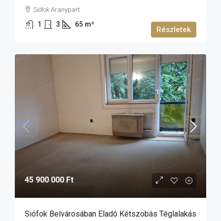
Siófok Aranypart
1
3
65
m²
Részletek
45 900 000 Ft
Siófok Belvárosában Eladó Kétszobás Téglalakás