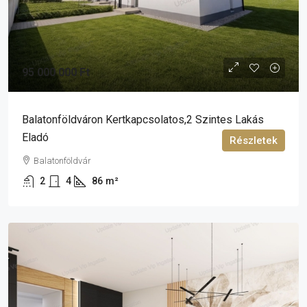
95 000 000 Ft
Balatonföldváron Kertkapcsolatos,2 Szintes Lakás
Eladó
Részletek
Balatonföldvár
2
4
86
m²