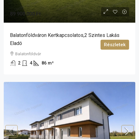
89 900 000 Ft
Balatonföldváron Kertkapcsolatos,2 Szintes Lakás
Eladó
Részletek
Balatonföldvár
2
4
86
m²