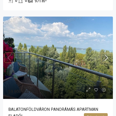
0
0
971
m²
59 900 000 Ft
BALATONFÖLDVÁRON PANORÁMÁS APARTMAN