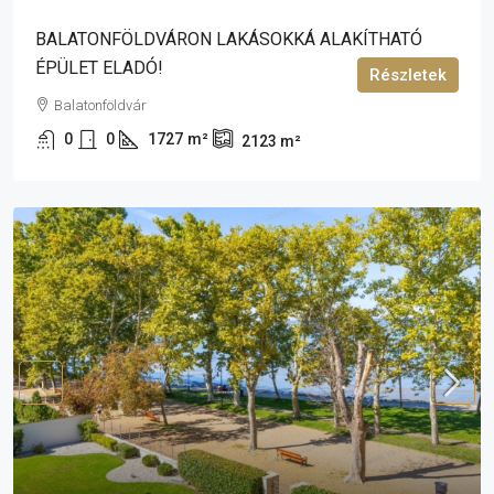
BALATONFÖLDVÁRON LAKÁSOKKÁ ALAKÍTHATÓ
ÉPÜLET ELADÓ!
Részletek
Balatonföldvár
0
0
1727
m²
2123
m²