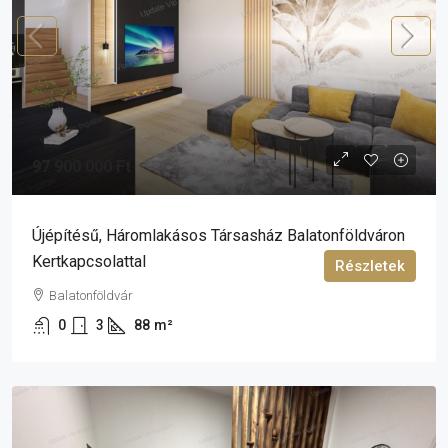
97 900 000 Ft
Újépítésű, Háromlakásos Társasház Balatonföldváron
Kertkapcsolattal
Részletek
Balatonföldvár
0
3
88
m²