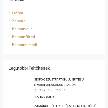
Siófok
Zamárdi
Balatonlelle
Balatonfüred
Balatonalmádi
Legutóbbi Feltöltések
SIÓFOK EZÜSTPARTON, ÚJ ÉPÍTÉSŰ
NYARALÓ/LAKÁSOK ELADÓK!
2
3
113
m²
172 500 000 Ft
ZAMÁRDI – ÚJ ÉPÍTÉSŰ, MEDENCÉS STÚDIÓ