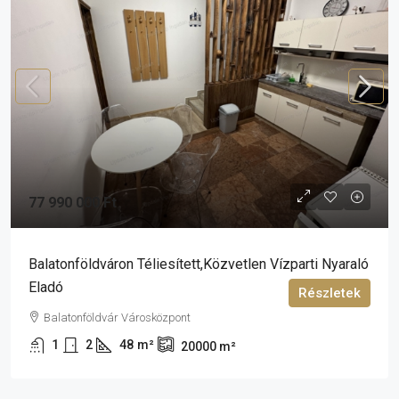
77 990 000 Ft
Balatonföldváron Téliesített,közvetlen Vízparti Nyaraló
Eladó
Részletek
Balatonföldvár Városközpont
1
2
48
m²
20000
m²