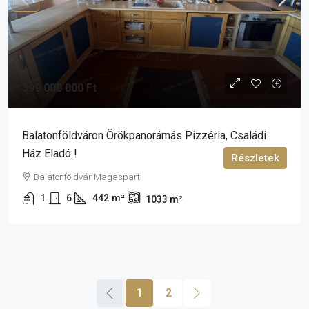
399 000 000 Ft
Balatonföldváron Örökpanorámás Pizzéria, Családi
Ház Eladó !
Részletek
Balatonföldvár Magaspart
1
6
442
m²
1033
m²
1
2