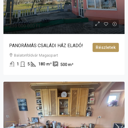
230 000 000 Ft
PANORÁMÁS CSALÁDI HÁZ ELADÓ!
Részletek
Balatonföldvár Magaspart
1
5
180
m²
500
m²