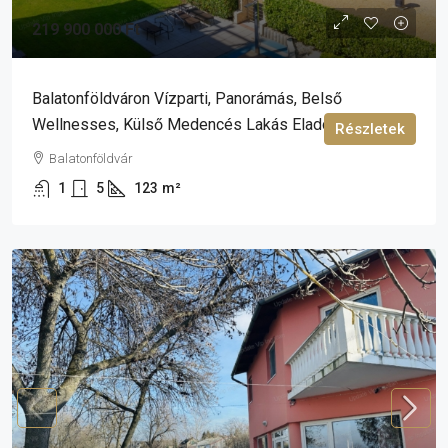
219 900 000 Ft
Balatonföldváron Vízparti, Panorámás, Belső
Wellnesses, Külső Medencés Lakás Eladó!
Részletek
Balatonföldvár
1
5
123
m²