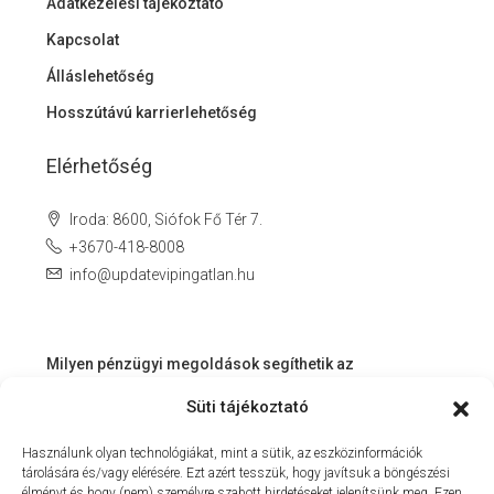
Adatkezelési tájékoztató
Kapcsolat
Álláslehetőség
Hosszútávú karrierlehetőség
Elérhetőség
Iroda: 8600, Siófok Fő Tér 7.
+3670-418-8008
info@updatevipingatlan.hu
Milyen pénzügyi megoldások segíthetik az
ingatlanvásárlást és az azt követő időszakot?
Süti tájékoztató
Miért érdemes velünk dolgozni? – Személyre szabott
Használunk olyan technológiákat, mint a sütik, az eszközinformációk
szolgáltatás a Balaton környékén
tárolására és/vagy elérésére. Ezt azért tesszük, hogy javítsuk a böngészési
MIT KÍNÁLHAT SZÁMUNKRA EGY INGATLANIRODA VEVŐI
élményt és hogy (nem) személyre szabott hirdetéseket jelenítsünk meg. Ezen