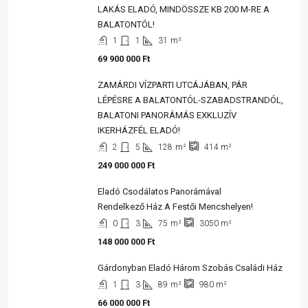
LAKÁS ELADÓ, MINDÖSSZE KB 200 M-RE A
BALATONTÓL!
1
1
31
m²
69 900 000 Ft
ZAMÁRDI VÍZPARTI UTCÁJÁBAN, PÁR
LÉPÉSRE A BALATONTÓL-SZABADSTRANDÓL,
BALATONI PANORÁMÁS EXKLUZÍV
IKERHÁZFÉL ELADÓ!
2
5
128
m²
414
m²
249 000 000 Ft
Eladó Csodálatos Panorámával
Rendelkező Ház A Festői Mencshelyen!
0
3
75
m²
3050
m²
148 000 000 Ft
Gárdonyban Eladó Három Szobás Családi Ház
1
3
89
m²
980
m²
66 000 000 Ft