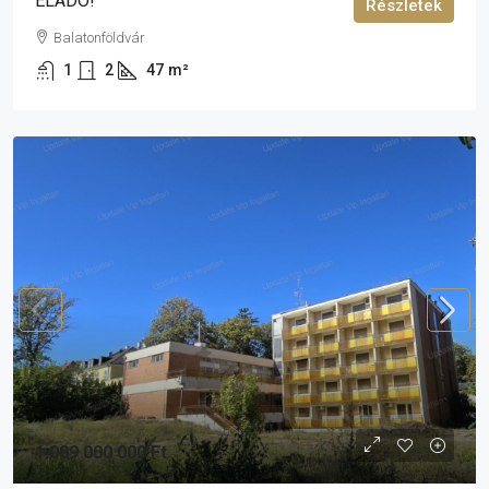
ELADÓ!
Részletek
Balatonföldvár
1
2
47
m²
1 089 000 000 Ft