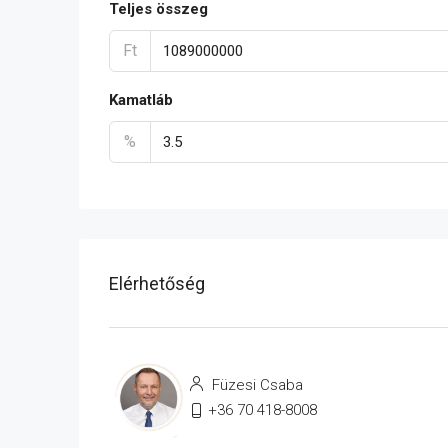
Teljes összeg
Ft
Kamatláb
%
Elérhetőség
Füzesi Csaba
+36 70 418-8008