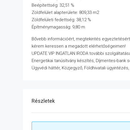
Beépítettség: 32,51 %
Zöldfelület alapterülete: 809,33 m2
Zöldfelületi fedettség: 38,12 %
Építménymagasság: 9,80 m
Bővebb információért, megtekintés egyeztetésért
kérem keressen a megadott elérhetőségeimen!
UPDATE VIP INGATLAN IRODA további szolgáltatása
Energetikai tanúsítvány készítés, Díjmentes-bank 
Ügyvédi háttér, Közjegyző, Földhivatali ügyintézés
Részletek