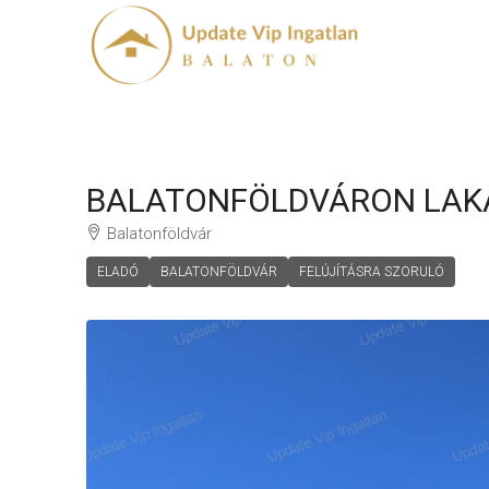
BALATONFÖLDVÁRON LAKÁ
Balatonföldvár
ELADÓ
BALATONFÖLDVÁR
FELÚJÍTÁSRA SZORULÓ