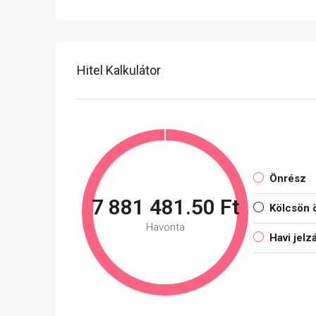
Hitel Kalkulátor
Önrész
7 881 481.50 Ft
Kölcsön 
Havonta
Havi jelz