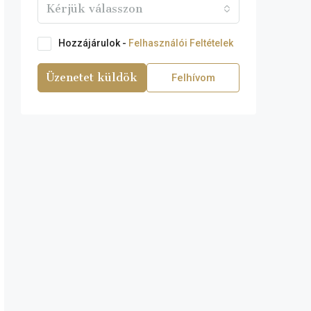
Kérjük válasszon
Hozzájárulok -
Felhasználói Feltételek
Üzenetet küldök
Felhívom