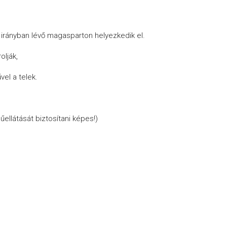
i irányban lévő magasparton helyezkedik el.
olják,
el a telek.
llátását biztosítani képes!)