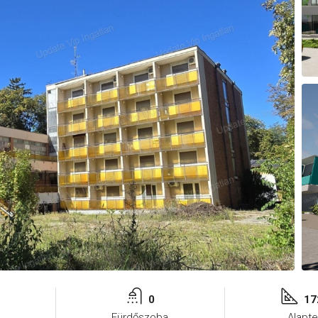
0
17
Fürdőszoba
Alapte