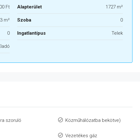
00 Ft
Alapterület
1727 m²
3 m²
Szoba
0
0
Ingatlantípus
Telek
Eladó
sra szoruló
Közműhálózatba bekötve)
Vezetékes gáz