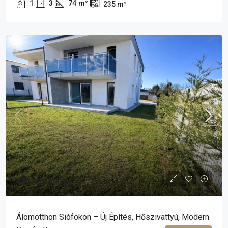
1
3
74
m²
235
m²
149 900 000 Ft
Álomotthon Siófokon – Új Építés, Hőszivattyú, Modern