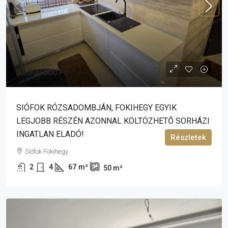
73 500 000 Ft
SIÓFOK RÓZSADOMBJÁN, FOKIHEGY EGYIK
LEGJOBB RÉSZÉN AZONNAL KÖLTÖZHETŐ SORHÁZI
INGATLAN ELADÓ!
Részletek
Siófok Fokihegy
2
4
67
m²
50
m²