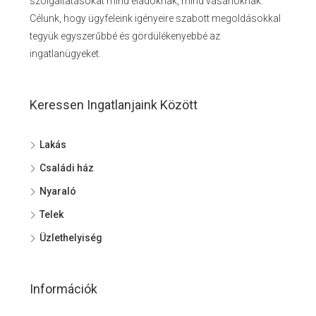
szolgáltatásokat mind eladóknak, mind vásárlóknak.
Célunk, hogy ügyfeleink igényeire szabott megoldásokkal
tegyük egyszerűbbé és gördülékenyebbé az
ingatlanügyeket.
Keressen Ingatlanjaink Között
Lakás
Családi ház
Nyaraló
Telek
Üzlethelyiség
Információk