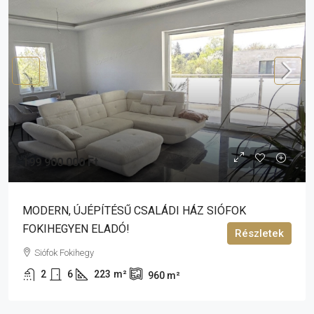
199 900 000 Ft
MODERN, ÚJÉPÍTÉSŰ CSALÁDI HÁZ SIÓFOK
FOKIHEGYEN ELADÓ!
Részletek
Siófok Fokihegy
2
6
223
m²
960
m²