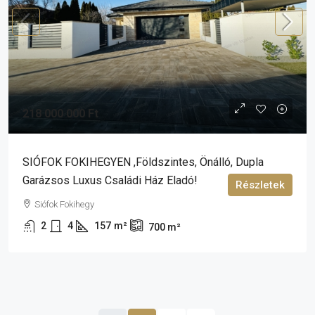
218 000 000 Ft
SIÓFOK FOKIHEGYEN ,Földszintes, Önálló, Dupla
Garázsos Luxus Családi Ház Eladó!
Részletek
Siófok Fokihegy
2
4
157
m²
700
m²