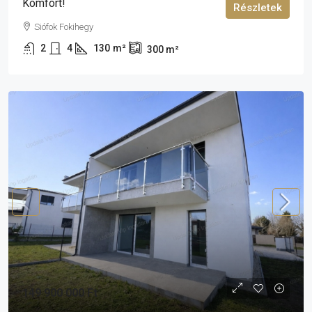
Komfort!
Részletek
Siófok Fokihegy
2
4
130
m²
300
m²
149 900 000 Ft