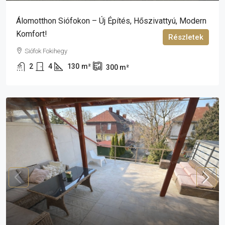
Álomotthon Siófokon – Új Építés, Hőszivattyú, Modern
Komfort!
Részletek
Siófok Fokihegy
2
4
130
m²
300
m²