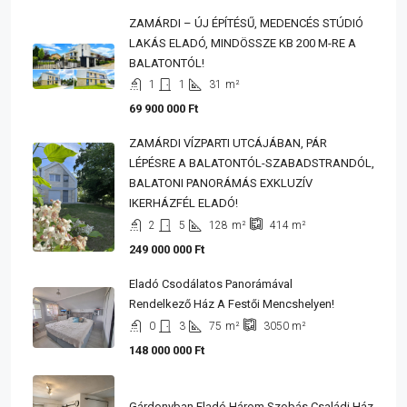
ZAMÁRDI – ÚJ ÉPÍTÉSŰ, MEDENCÉS STÚDIÓ
LAKÁS ELADÓ, MINDÖSSZE KB 200 M-RE A
BALATONTÓL!
1
1
31
m²
69 900 000 Ft
ZAMÁRDI VÍZPARTI UTCÁJÁBAN, PÁR
LÉPÉSRE A BALATONTÓL-SZABADSTRANDÓL,
BALATONI PANORÁMÁS EXKLUZÍV
IKERHÁZFÉL ELADÓ!
2
5
128
m²
414
m²
249 000 000 Ft
Eladó Csodálatos Panorámával
Rendelkező Ház A Festői Mencshelyen!
0
3
75
m²
3050
m²
148 000 000 Ft
Gárdonyban Eladó Három Szobás Családi Ház