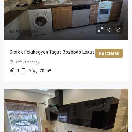
64 990 000 Ft
Siófok Fokihegyen Tágas 3szobás Lakás Eladó!
Részletek
Siófok Fokihegy
1
0
70
m²