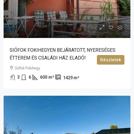
599 000 000 Ft
SIÓFOK FOKIHEGYEN BEJÁRATOTT, NYERESÉGES
ÉTTEREM ÉS CSALÁDI HÁZ ELADÓ!
Részletek
Siófok Fokihegy
3
6
600
m²
1429
m²