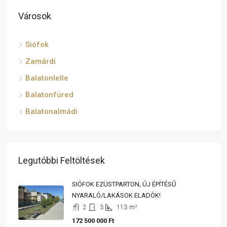
Városok
Siófok
Zamárdi
Balatonlelle
Balatonfüred
Balatonalmádi
Legutóbbi Feltöltések
SIÓFOK EZÜSTPARTON, ÚJ ÉPÍTÉSŰ
NYARALÓ/LAKÁSOK ELADÓK!
2
3
113
m²
172 500 000 Ft