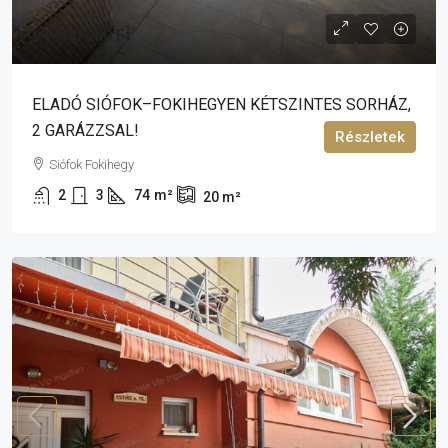
64 900 000 Ft
ELADÓ SIÓFOK–FOKIHEGYEN KÉTSZINTES SORHÁZ,
2 GARÁZZSAL!
Részletek
Siófok Fokihegy
2
3
74
m²
20
m²