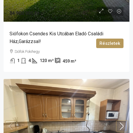
84 900 000 Ft
Siófokon Csendes Kis Utcában Eladó Családi
Ház,garázzsal!
Részletek
Siófok Fokihegy
1
4
120
m²
459
m²