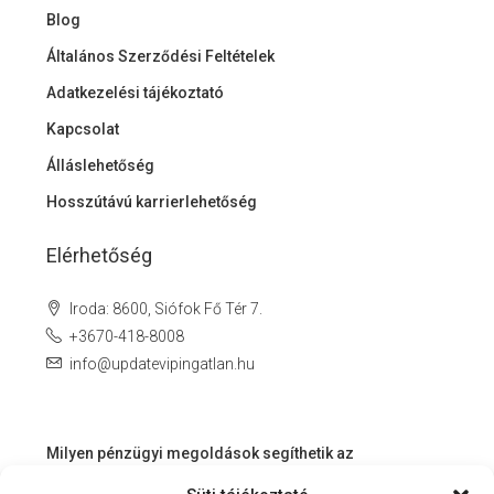
Blog
Általános Szerződési Feltételek
Adatkezelési tájékoztató
Kapcsolat
Álláslehetőség
Hosszútávú karrierlehetőség
Elérhetőség
Iroda: 8600, Siófok Fő Tér 7.
+3670-418-8008
info@updatevipingatlan.hu
Milyen pénzügyi megoldások segíthetik az
ingatlanvásárlást és az azt követő időszakot?