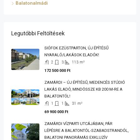
Balatonalmádi
Legutóbbi Feltöltések
SIÓFOK EZÜSTPARTON, ÚJ ÉPÍTÉSŰ
NYARALÓ/LAKÁSOK ELADÓK!
2
3
113
m²
172 500 000 Ft
ZAMÁRDI – ÚJ ÉPÍTÉSŰ, MEDENCÉS STÚDIÓ
LAKÁS ELADÓ, MINDÖSSZE KB 200 M-RE A
BALATONTÓL!
1
1
31
m²
69 900 000 Ft
ZAMÁRDI VÍZPARTI UTCÁJÁBAN, PÁR
LÉPÉSRE A BALATONTÓL-SZABADSTRANDÓL,
BALATONI PANORÁMÁS EXKLUZÍV