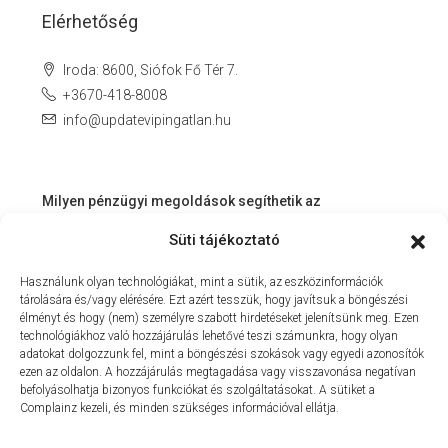
Elérhetőség
Iroda: 8600, Siófok Fő Tér 7.
+3670-418-8008
info@updatevipingatlan.hu
Milyen pénzügyi megoldások segíthetik az
ingatlanvásárlást és az azt követő időszakot?
Süti tájékoztató
Miért érdemes velünk dolgozni? – Személyre szabott
Használunk olyan technológiákat, mint a sütik, az eszközinformációk
szolgáltatás a Balaton környékén
tárolására és/vagy elérésére. Ezt azért tesszük, hogy javítsuk a böngészési
MIT KÍNÁLHAT SZÁMUNKRA EGY INGATLANIRODA VEVŐI
élményt és hogy (nem) személyre szabott hirdetéseket jelenítsünk meg. Ezen
technológiákhoz való hozzájárulás lehetővé teszi számunkra, hogy olyan
ÉS ELADÓI NÉZŐPONTBÓL?
adatokat dolgozzunk fel, mint a böngészési szokások vagy egyedi azonosítók
ezen az oldalon. A hozzájárulás megtagadása vagy visszavonása negatívan
MILYEN KÖLTSÉGEKKEL KELL SZÁMOLNUNK
befolyásolhatja bizonyos funkciókat és szolgáltatásokat. A sütiket a
INGATLANVÁSÁRLÁS SORÁN?
Complainz kezeli, és minden szükséges információval ellátja.
NYARALNI MENT A HASZNÁLTLAKÁS-PIAC