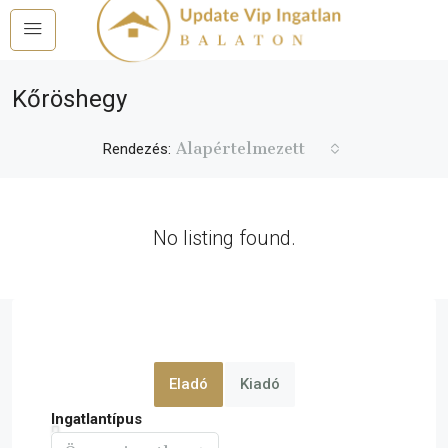
Kőröshegy
Alapértelmezett
Rendezés:
No listing found.
Eladó
Kiadó
Ingatlantípus