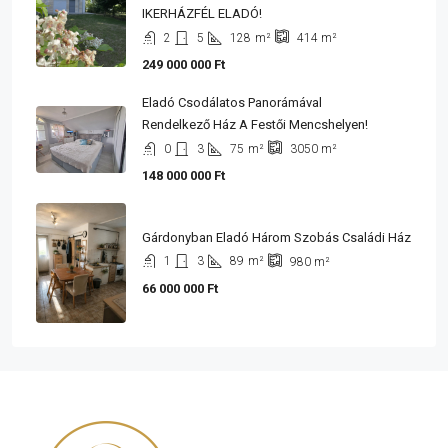
IKERHÁZFÉL ELADÓ!
2
5
128
m²
414
m²
249 000 000 Ft
Eladó Csodálatos Panorámával
Rendelkező Ház A Festői Mencshelyen!
0
3
75
m²
3050
m²
148 000 000 Ft
Gárdonyban Eladó Három Szobás Családi Ház
1
3
89
m²
980
m²
66 000 000 Ft