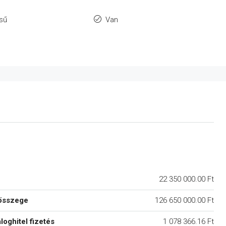
ésű
Van
22 350 000.00 Ft
összege
126 650 000.00 Ft
áloghitel fizetés
1 078 366.16 Ft