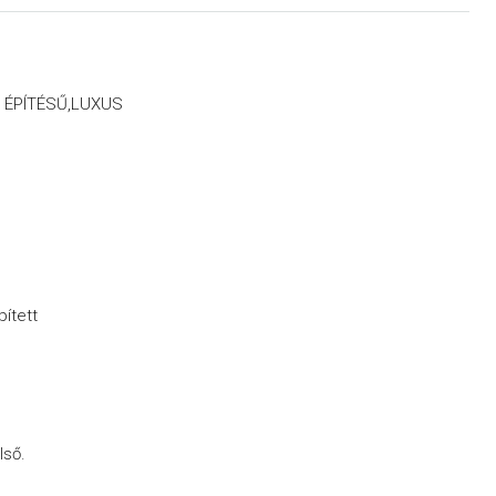
 ÉPÍTÉSŰ,LUXUS
ített
lső.