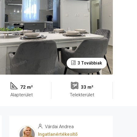
3 Továbbiak
72 m²
33 m²
Alapterület
Telekterület
Várdai Andrea
Ingatlanértékesítő