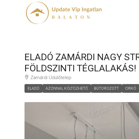
ELADÓ ZAMÁRDI NAGY STR
FÖLDSZINTI TÉGLALAKÁS!
Zamárdi Üdülőtelep
ELADÓ
AZONNAL KÖLTÖZHETŐ
BÚTOROZOTT
CIRKÓ