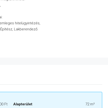
,
i:
semleges hitelügyintézés,
, Építész, Lakberendező.
00 Ft
Alapterület
72 m²