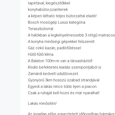
tapétával, kiegészítőkkel
konyhabútor,szaníterek
a képen látható teljes bútorzattal eladó!
Bosch mosógép Luxus kategória
Teraszbútorral
A hálókban a legkényelmessebb 3 rétgű matracos 
A konyha minőségi gépekkel felszerelt
Gáz cirkó kazán, padlófűtéssel
Hűtő-fűtő klíma
A Balaton 100m-re van a társasháztól!
Kíváló befektetés kiadás szempontjából is.
Zamárdi kedvelt üdülőövezet.
Gyönyörű 3km hosszú szabad strandjával
Egyedi a lakás nincs több ilyen a piacon.
Csak a ruháját kell hozni és már nyaralhat!
Lakás minősítés!
Az ingatlan előre egyeztetett időpontban bármiko