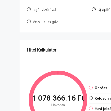
saját vízórával
Új épít
Vezetékes gáz
Hitel Kalkulátor
Önrész
1 078 366.16 Ft
Kölcsön 
Havonta
Havi jelz