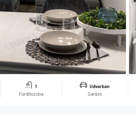
1
Udvarban
Fürdőszoba
Garázs