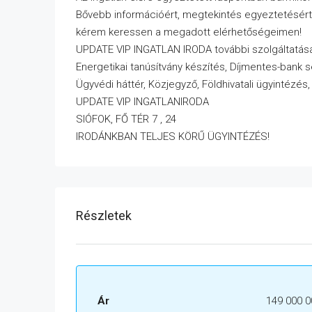
Bővebb információért, megtekintés egyeztetésért
kérem keressen a megadott elérhetőségeimen!
UPDATE VIP INGATLAN IRODA további szolgáltatása
Energetikai tanúsítvány készítés, Díjmentes-bank 
Ügyvédi háttér, Közjegyző, Földhivatali ügyintézés
UPDATE VIP INGATLANIRODA
SIÓFOK, FŐ TÉR 7 , 24
IRODÁNKBAN TELJES KÖRŰ ÜGYINTÉZÉS!
Részletek
Ár
149 000 0