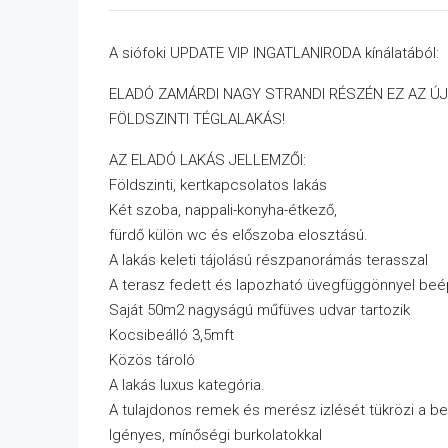
A siófoki UPDATE VIP INGATLANIRODA kínálatából:
ELADÓ ZAMÁRDI NAGY STRANDI RÉSZÉN EZ AZ ÚJ
FÖLDSZINTI TÉGLALAKÁS!
AZ ELADÓ LAKÁS JELLEMZŐI:
Földszinti, kertkapcsolatos lakás
Két szoba, nappali-konyha-étkező,
fürdő külön wc és előszoba elosztású.
A lakás keleti tájolású részpanorámás terasszal
A terasz fedett és lapozható üvegfüggönnyel beép
Saját 50m2 nagyságú műfüves udvar tartozik
Kocsibeálló 3,5mft
Közös tároló
A lakás luxus kategória.
A tulajdonos remek és merész izlését tükrözi a be
Igényes, mínőségi burkolatokkal