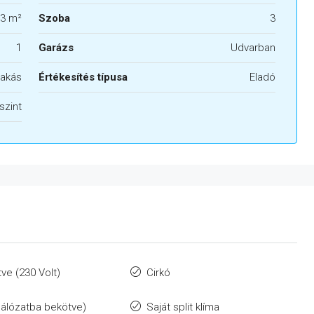
3 m²
Szoba
3
1
Garázs
Udvarban
akás
Értékesítés típusa
Eladó
szint
ve (230 Volt)
Cirkó
álózatba bekötve)
Saját split klíma