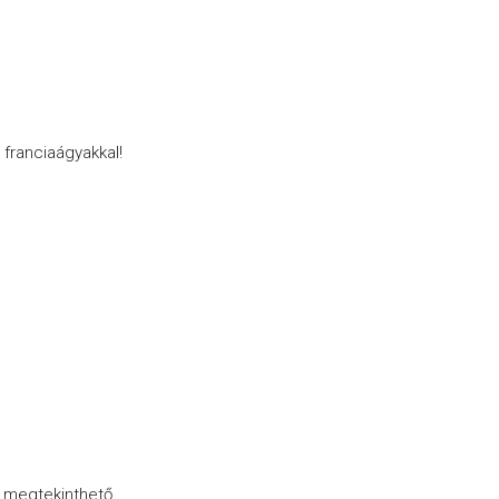
franciaágyakkal!
r megtekinthető.