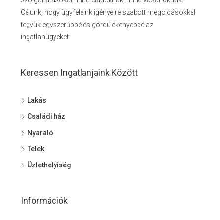
szolgáltatásokat mind eladóknak, mind vásárlóknak.
Célunk, hogy ügyfeleink igényeire szabott megoldásokkal
tegyük egyszerűbbé és gördülékenyebbé az
ingatlanügyeket.
Keressen Ingatlanjaink Között
Lakás
Családi ház
Nyaraló
Telek
Üzlethelyiség
Információk