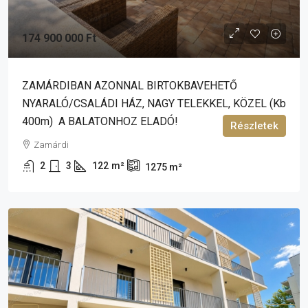
174 900 000 Ft
ZAMÁRDIBAN AZONNAL BIRTOKBAVEHETŐ
NYARALÓ/CSALÁDI HÁZ, NAGY TELEKKEL, KÖZEL (kb
400m) A BALATONHOZ ELADÓ!
Részletek
Zamárdi
2
3
122
m²
1275
m²