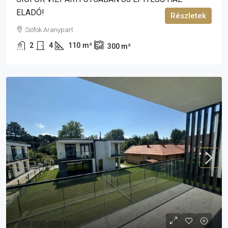
ELADÓ!
Részletek
Siófok Aranypart
2
4
110
m²
300
m²
199 000 000 Ft