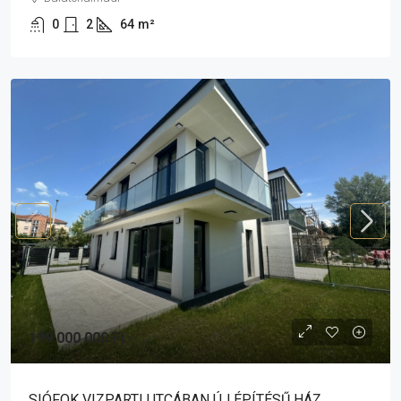
0
2
64
m²
199 000 000 Ft
SIÓFOK VIZPARTI UTCÁBAN ÚJ ÉPÍTÉSŰ HÁZ