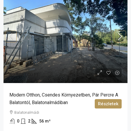
89 148 000 Ft
Modern Otthon, Csendes Környezetben, Pár Percre A
Balatontól, Balatonalmádiban
Részletek
Balatonalmádi
0
2
56
m²