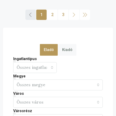
1
2
3
Eladó
Kiadó
Ingatlantípus
Összes ingatlan
Megye
Összes megye
Város
Összes város
Városrész