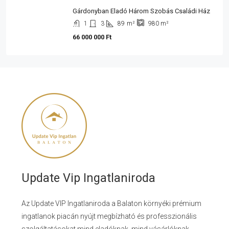
Gárdonyban Eladó Három Szobás Családi Ház
1
3
89
m²
980
m²
66 000 000 Ft
Update Vip Ingatlaniroda
Az Update VIP Ingatlaniroda a Balaton környéki prémium
ingatlanok piacán nyújt megbízható és professzionális