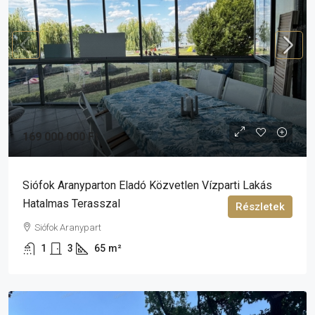
169 000 000 Ft
Siófok Aranyparton Eladó Közvetlen Vízparti Lakás
Hatalmas Terasszal
Részletek
Siófok Aranypart
1
3
65
m²