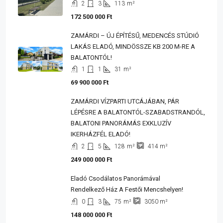
2
3
113
m²
172 500 000 Ft
ZAMÁRDI – ÚJ ÉPÍTÉSŰ, MEDENCÉS STÚDIÓ
LAKÁS ELADÓ, MINDÖSSZE KB 200 M-RE A
BALATONTÓL!
1
1
31
m²
69 900 000 Ft
ZAMÁRDI VÍZPARTI UTCÁJÁBAN, PÁR
LÉPÉSRE A BALATONTÓL-SZABADSTRANDÓL,
BALATONI PANORÁMÁS EXKLUZÍV
IKERHÁZFÉL ELADÓ!
2
5
128
m²
414
m²
249 000 000 Ft
Eladó Csodálatos Panorámával
Rendelkező Ház A Festői Mencshelyen!
0
3
75
m²
3050
m²
148 000 000 Ft