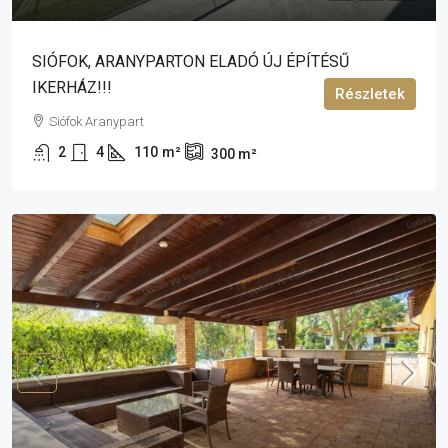
SIÓFOK, ARANYPARTON ELADÓ ÚJ ÉPÍTÉSŰ
IKERHÁZ!!!
Részletek
Siófok Aranypart
2
4
110
m²
300
m²