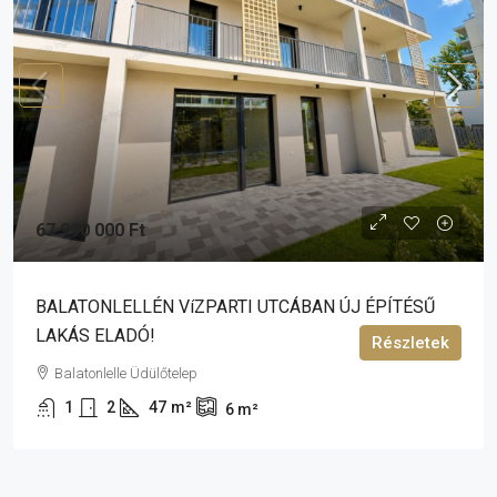
67 990 000 Ft
BALATONLELLÉN VíZPARTI UTCÁBAN ÚJ ÉPÍTÉSŰ
LAKÁS ELADÓ!
Részletek
Balatonlelle Üdülőtelep
1
2
47
m²
6
m²