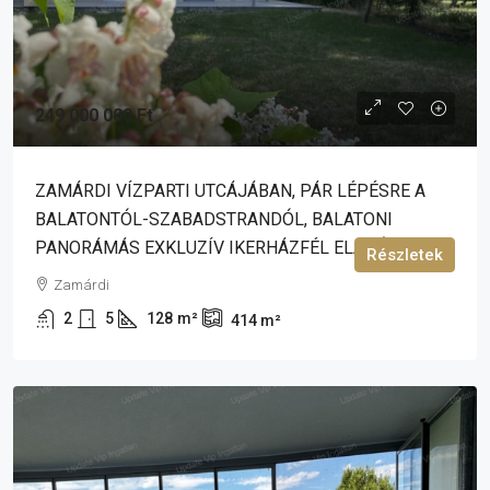
249 000 000 Ft
ZAMÁRDI VÍZPARTI UTCÁJÁBAN, PÁR LÉPÉSRE A
BALATONTÓL-SZABADSTRANDÓL, BALATONI
PANORÁMÁS EXKLUZÍV IKERHÁZFÉL ELADÓ!
Részletek
Zamárdi
2
5
128
m²
414
m²