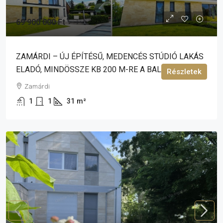
69 900 000 Ft
ZAMÁRDI – ÚJ ÉPÍTÉSŰ, MEDENCÉS STÚDIÓ LAKÁS
ELADÓ, MINDÖSSZE KB 200 M-RE A BALATONTÓL!
Részletek
Zamárdi
1
1
31
m²