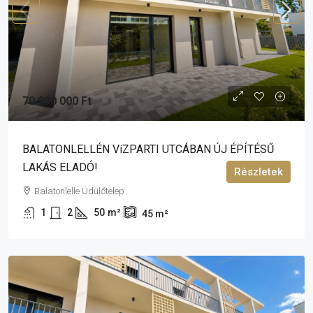
70 990 000 Ft
BALATONLELLÉN VíZPARTI UTCÁBAN ÚJ ÉPÍTÉSŰ
LAKÁS ELADÓ!
Részletek
Balatonlelle Üdülőtelep
1
2
50
m²
45
m²