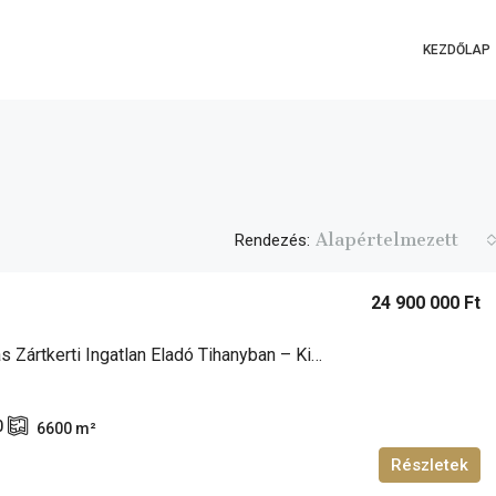
KEZDŐLAP
Alapértelmezett
Rendezés:
24 900 000 Ft
Panorámás Zártkerti Ingatlan Eladó Tihanyban – Kivételes Adottságokkal!
0
6600
m²
Részletek