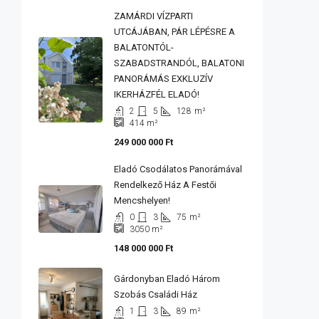
ZAMÁRDI VÍZPARTI
UTCÁJÁBAN, PÁR LÉPÉSRE A
BALATONTÓL-
SZABADSTRANDÓL, BALATONI
PANORÁMÁS EXKLUZÍV
IKERHÁZFÉL ELADÓ!
2
5
128
m²
414
m²
249 000 000 Ft
Eladó Csodálatos Panorámával
Rendelkező Ház A Festői
Mencshelyen!
0
3
75
m²
3050
m²
148 000 000 Ft
Gárdonyban Eladó Három
Szobás Családi Ház
1
3
89
m²