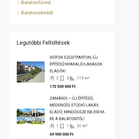
Balatonfüred
Balatonalmádi
Legutóbbi Feltöltések
SIÓFOK EZÜSTPARTON, ÚJ
ÉPÍTÉSŰ NYARALÓ/LAKÁSOK
ELADÓK!
2
3
113
m²
172 500 000 Ft
ZAMÁRDI – ÚJ ÉPÍTÉSŰ,
MEDENCÉS STÚDIÓ LAKÁS
ELADÓ, MINDÖSSZE KB 200 M-
RE A BALATONTÓL!
1
1
31
m²
69 900 000 Ft