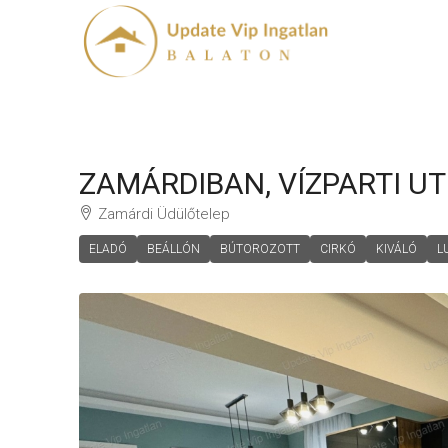
ZAMÁRDIBAN, VÍZPARTI U
Zamárdi Üdülőtelep
ELADÓ
BEÁLLÓN
BÚTOROZOTT
CIRKÓ
KIVÁLÓ
L