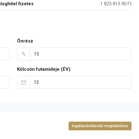
áloghitel fizetés
1 823 813.90 Ft
Önrész
%
Kölcsön futamideje (ÉV)
Ingatlanértékesítő megtekintése