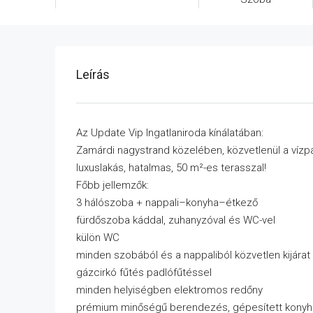
Leírás
Az Update Vip Ingatlaniroda kínálatában:
Zamárdi nagystrand közelében, közvetlenül a vízpa
luxuslakás, hatalmas, 50 m²-es terasszal!
Főbb jellemzők:
3 hálószoba + nappali–konyha–étkező
fürdőszoba káddal, zuhanyzóval és WC-vel
külön WC
minden szobából és a nappaliból közvetlen kijárat a
gázcirkó fűtés padlófűtéssel
minden helyiségben elektromos redőny
prémium minőségű berendezés, gépesített konyh