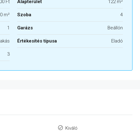
00 Ft
Alapterület
122 m²
0 m²
Szoba
4
1
Garázs
Beállón
akás
Értékesítés típusa
Eladó
3
Kiváló