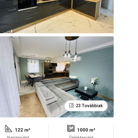
23 Továbbiak
122 m²
1000 m²
Alapterület
Telekterület