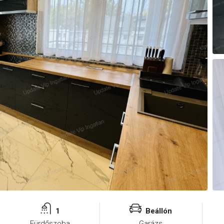
1
Beállón
Fürdőszoba
Garázs