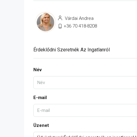
Várdai Andrea
+36 70 418-8208
Érdeklődni Szeretnék Az Ingatlanról
Név
E-mail
Üzenet