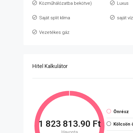
Közműhálózatba bekötve)
Luxus
Saját split klíma
saját ví
Vezetékes gáz
Hitel Kalkulátor
Önrész
1 823 813.90 Ft
Kölcsön 
Havonta