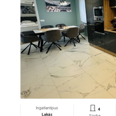
Ingatlantípus
4
Lakás
Szoba