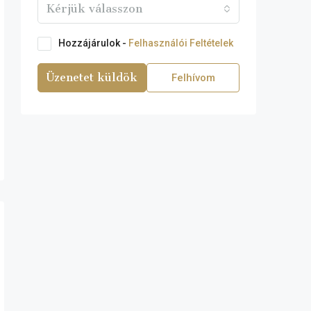
Kérjük válasszon
Hozzájárulok -
Felhasználói Feltételek
Üzenetet küldök
Felhívom