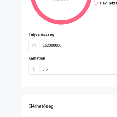
Havi jelz
Teljes összeg
Ft
Kamatláb
%
Elérhetőség