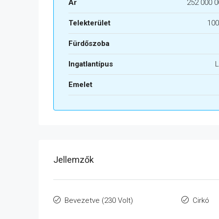
Ár
252 000 0
Telekterület
100
Fürdőszoba
Ingatlantípus
L
Emelet
Jellemzők
Bevezetve (230 Volt)
Cirkó