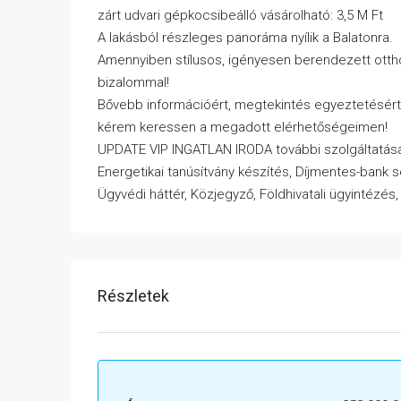
zárt udvari gépkocsibeálló vásárolható: 3,5 M Ft
A lakásból részleges panoráma nyílik a Balatonra.
Amennyiben stílusos, igényesen berendezett ottho
bizalommal!
Bővebb információért, megtekintés egyeztetésért
kérem keressen a megadott elérhetőségeimen!
UPDATE VIP INGATLAN IRODA további szolgáltatása
Energetikai tanúsítvány készítés, Díjmentes-bank 
Ügyvédi háttér, Közjegyző, Földhivatali ügyintézés
Részletek