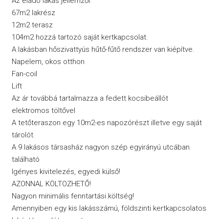
Az eladó lakás jellemzői:
67m2 lakrész
12m2 terasz
104m2 hozzá tartozó saját kertkapcsolat.
A lakásban hőszivattyús hűtő-fűtő rendszer van kiépítve.
Napelem, okos otthon
Fan-coil
Lift
Az ár továbbá tartalmazza a fedett kocsibeállót
elektromos töltővel
A tetőteraszon egy 10m2-es napozórészt illetve egy saját
tárolót.
A 9 lakásos társasház nagyon szép egyirányú utcában
található
Igényes kivitelezés, egyedi külső!
AZONNAL KÖLTOZHETŐ!
Nagyon minimális fenntartási költség!
Amennyiben egy kis lakásszámú, földszinti kertkapcsolatos