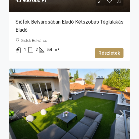
45 900 000 Ft
Siófok Belvárosában Eladó Kétszobás Téglalakás
Eladó
Siófok Belváros
1
2
54
m²
Részletek