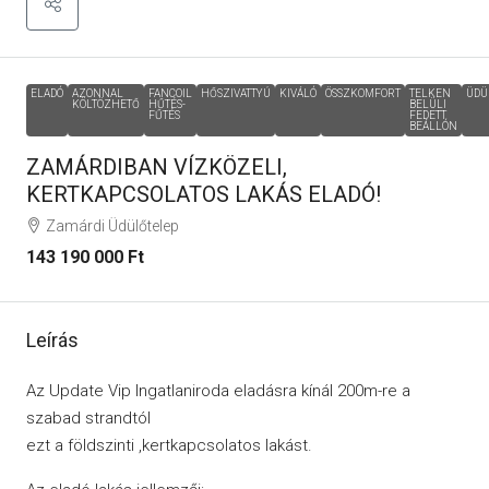
ELADÓ
AZONNAL
FANCOIL
HŐSZIVATTYÚ
KIVÁLÓ
ÖSSZKOMFORT
TELKEN
ÜDÜ
KÖLTÖZHETŐ
HŰTÉS-
BELÜLI
FŰTÉS
FEDETT
BEÁLLÓN
ZAMÁRDIBAN VÍZKÖZELI,
KERTKAPCSOLATOS LAKÁS ELADÓ!
Zamárdi Üdülőtelep
143 190 000 Ft
Leírás
Az Update Vip Ingatlaniroda eladásra kínál 200m-re a
szabad strandtól
ezt a földszinti ,kertkapcsolatos lakást.