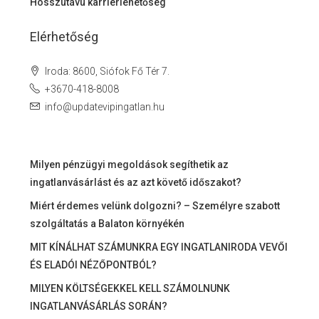
Hosszútávú karrierlehetőség
Elérhetőség
Iroda: 8600, Siófok Fő Tér 7.
+3670-418-8008
info@updatevipingatlan.hu
Milyen pénzügyi megoldások segíthetik az
ingatlanvásárlást és az azt követő időszakot?
Miért érdemes velünk dolgozni? – Személyre szabott
szolgáltatás a Balaton környékén
MIT KÍNÁLHAT SZÁMUNKRA EGY INGATLANIRODA VEVŐI
ÉS ELADÓI NÉZŐPONTBÓL?
MILYEN KÖLTSÉGEKKEL KELL SZÁMOLNUNK
INGATLANVÁSÁRLÁS SORÁN?