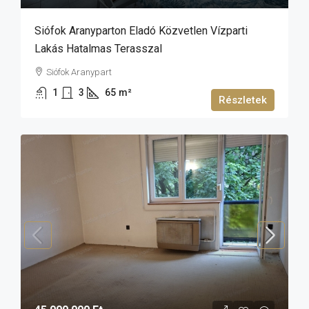
Siófok Aranyparton Eladó Közvetlen Vízparti
Lakás Hatalmas Terasszal
Siófok Aranypart
1
3
65
m²
Részletek