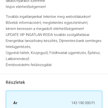
lakást/nyaralót szeretne
hívjon elérhetőségemen!
További ingatlanjainkat tekintse meg weboldalunkon!
Bővebb információért, megtekintés egyeztetésért,
kérem keressen a megadott elérhetőségeimen!
UPDATE VIP INGATLAN IRODA további szolgáltatásai:
Energetikai tanúsítvány készítés, Díjmentes-bank semleges
hitelügyintézés,
Ügyvédi háttér, Közjegyző, Földhivatali ügyintézés, Építész,
Lakberendező
Érintésvédelmi felülvizsgálat
Részletek
Ár
143 190 000 Ft