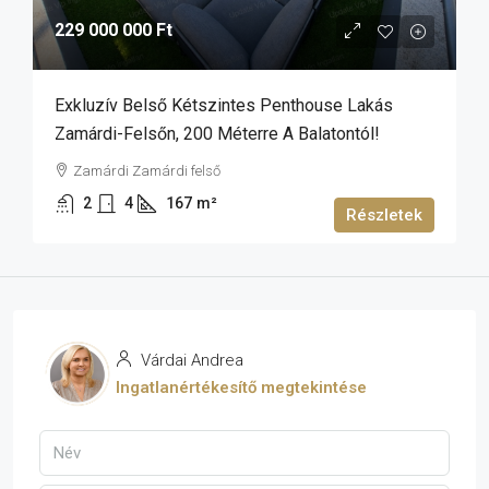
229 000 000 Ft
Exkluzív Belső Kétszintes Penthouse Lakás
Zamárdi-Felsőn, 200 Méterre A Balatontól!
Zamárdi Zamárdi felső
2
4
167
m²
Részletek
Várdai Andrea
Ingatlanértékesítő megtekintése