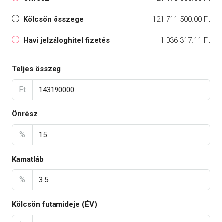
Kölcsön összege
121 711 500.00 Ft
Havi jelzáloghitel fizetés
1 036 317.11 Ft
Teljes összeg
Ft
Önrész
%
Kamatláb
%
Kölcsön futamideje (ÉV)