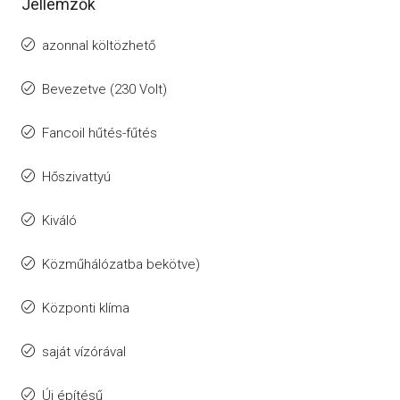
Jellemzők
azonnal költözhető
Bevezetve (230 Volt)
Fancoil hűtés-fűtés
Hőszivattyú
Kiváló
Közműhálózatba bekötve)
Központi klíma
saját vízórával
Új építésű