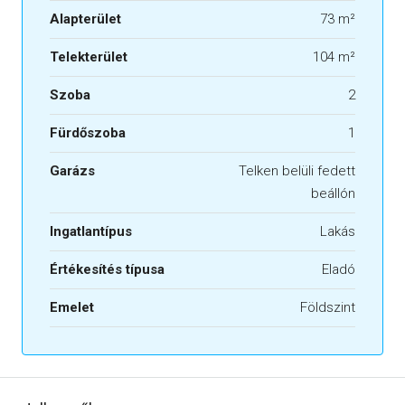
Alapterület
73 m²
Telekterület
104 m²
Szoba
2
Fürdőszoba
1
Garázs
Telken belüli fedett
beállón
Ingatlantípus
Lakás
Értékesítés típusa
Eladó
Emelet
Földszint