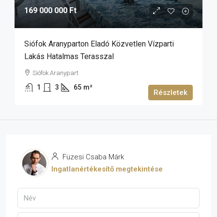
169 000 000 Ft
Siófok Aranyparton Eladó Közvetlen Vízparti
Lakás Hatalmas Terasszal
Siófok Aranypart
1
3
65
m²
Részletek
Füzesi Csaba Márk
Ingatlanértékesítő megtekintése