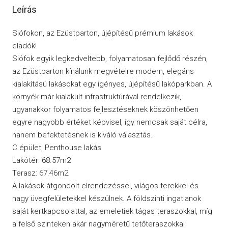
Leírás
Siófokon, az Ezüstparton, újépítésű prémium lakások
eladók!
Siófok egyik legkedveltebb, folyamatosan fejlődő részén,
az Ezüstparton kínálunk megvételre modern, elegáns
kialakítású lakásokat egy igényes, újépítésű lakóparkban. A
környék már kialakult infrastruktúrával rendelkezik,
ugyanakkor folyamatos fejlesztéseknek köszönhetően
egyre nagyobb értéket képvisel, így nemcsak saját célra,
hanem befektetésnek is kiváló választás.
C épület, Penthouse lakás
Lakótér: 68.57m2
Terasz: 67.46m2
A lakások átgondolt elrendezéssel, világos terekkel és
nagy üvegfelületekkel készülnek. A földszinti ingatlanok
saját kertkapcsolattal, az emeletiek tágas teraszokkal, míg
a felső szinteken akár nagyméretű tetőteraszokkal