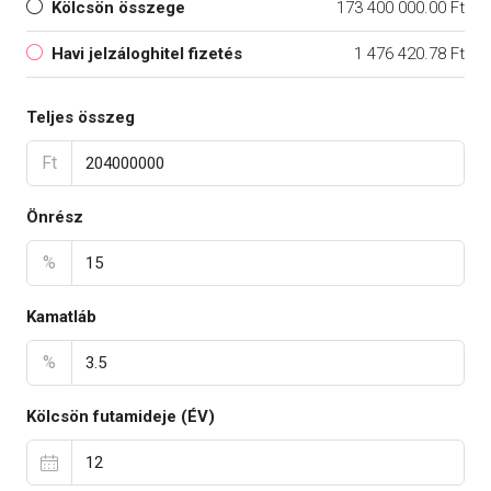
Kölcsön összege
173 400 000.00 Ft
Havi jelzáloghitel fizetés
1 476 420.78 Ft
Teljes összeg
Ft
Önrész
%
Kamatláb
%
Kölcsön futamideje (ÉV)