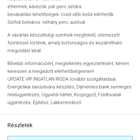
éttermek, kávézók: pár perc sétára
bevásárlási lehetőségek: rövid időn belül elérhetők
Siófok belváros: néhány perc autóval
A vásárlás készültségi szintnek megfelelő, ütemezett
fizetéssel történik, amely biztonságos és kiszámítható
megoldást kínál.
Bővebb információért, megtekintés egyeztetésért, kérem
keressen a megadott elérhetőségeimen!
UPDATE VIP INGATLAN IRODA további szolgáltatásai:
Energetikai tanúsítvány készítés, Díjmentes-bank semleges
hitelügyintézés, Ügyvédi háttér, Közjegyző, Földhivatali
ügyintézés, Építész, Lakberendező
Részletek