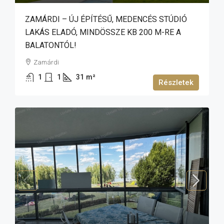
ZAMÁRDI – ÚJ ÉPÍTÉSŰ, MEDENCÉS STÚDIÓ
LAKÁS ELADÓ, MINDÖSSZE KB 200 M-RE A
BALATONTÓL!
Zamárdi
1
1
31
m²
Részletek