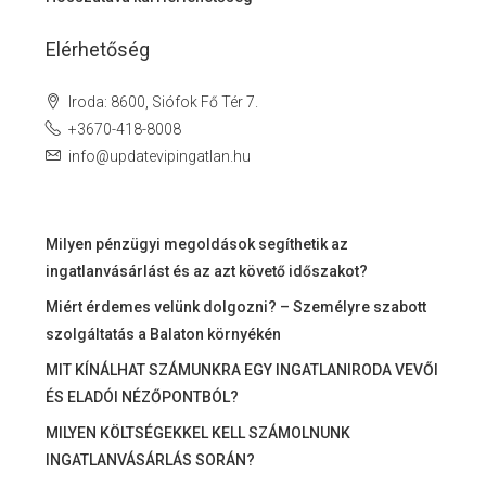
Elérhetőség
Iroda: 8600, Siófok Fő Tér 7.
+3670-418-8008
info@updatevipingatlan.hu
Milyen pénzügyi megoldások segíthetik az
ingatlanvásárlást és az azt követő időszakot?
Miért érdemes velünk dolgozni? – Személyre szabott
szolgáltatás a Balaton környékén
MIT KÍNÁLHAT SZÁMUNKRA EGY INGATLANIRODA VEVŐI
ÉS ELADÓI NÉZŐPONTBÓL?
MILYEN KÖLTSÉGEKKEL KELL SZÁMOLNUNK
INGATLANVÁSÁRLÁS SORÁN?