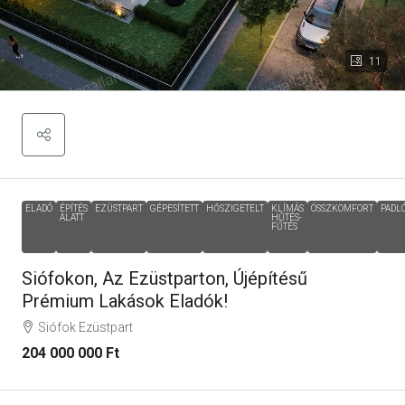
11
ELADÓ
ÉPÍTÉS
EZÜSTPART
GÉPESÍTETT
HŐSZIGETELT
KLÍMÁS
ÖSSZKOMFORT
PADL
ALATT
HŰTÉS-
FŰTÉS
Siófokon, Az Ezüstparton, Újépítésű
Prémium Lakások Eladók!
Siófok Ezüstpart
204 000 000 Ft