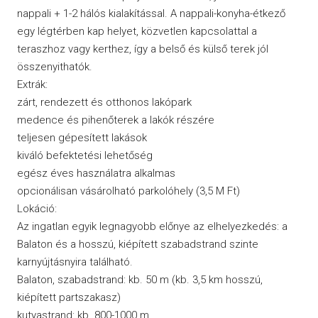
nappali + 1-2 hálós kialakítással. A nappali-konyha-étkező
egy légtérben kap helyet, közvetlen kapcsolattal a
teraszhoz vagy kerthez, így a belső és külső terek jól
összenyithatók.
Extrák:
zárt, rendezett és otthonos lakópark
medence és pihenőterek a lakók részére
teljesen gépesített lakások
kiváló befektetési lehetőség
egész éves használatra alkalmas
opcionálisan vásárolható parkolóhely (3,5 M Ft)
Lokáció:
Az ingatlan egyik legnagyobb előnye az elhelyezkedés: a
Balaton és a hosszú, kiépített szabadstrand szinte
karnyújtásnyira található.
Balaton, szabadstrand: kb. 50 m (kb. 3,5 km hosszú,
kiépített partszakasz)
kutyastrand: kb. 800-1000 m