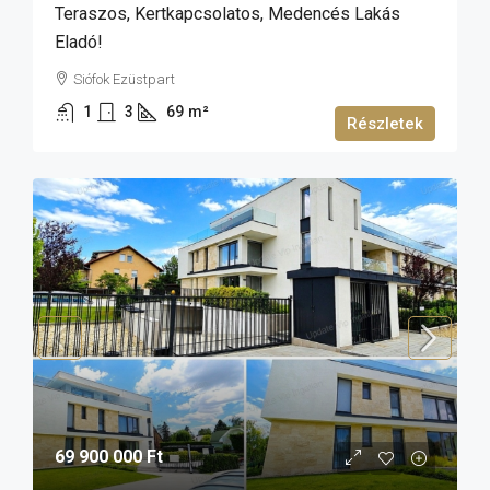
Teraszos, Kertkapcsolatos, Medencés Lakás
Eladó!
Siófok Ezüstpart
1
3
69
m²
Részletek
69 900 000 Ft