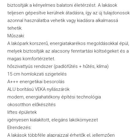
biztosítják a kényelmes balatoni életérzést. A lakások
teljesen gépesítve kerülnek átadásra, így az új tulajdonosok
azonnal használatba vehetik vagy kiadásra alkalmassá
tehetik.
Műszaki:
A lakópark korszerű, energiatakarékos megoldásokkal épül,
melyek biztosítják az alacsony fenntartási költségeket és a
magas komfortérzetet.
hőszivattyús rendszer (padlófűtés + hűtés, klíma)
15 cm homlokzati szigetelés
A+++ energetikai besorolás
ALU borítású VEKA nyílászárók
modern, energiahatékony építési technológia
okosotthon előkészítés
liftes épületek
igényesen kialakított, elegáns lakókörnyezet
Elrendezés:
A lakások többféle alaprajzzal érhetők el, jellemzően