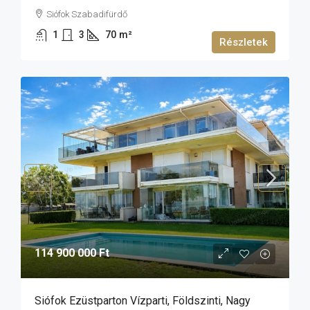
Siófok Szabadifürdő
1
3
70
m²
Részletek
114 900 000 Ft
Siófok Ezüstparton Vízparti, Földszinti, Nagy