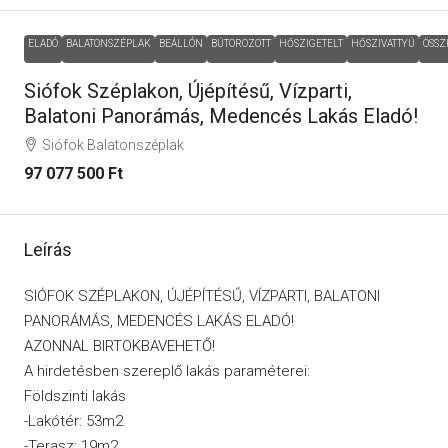
ELADÓ
BALATONSZÉPLAK
BEÁLLÓN
BÚTOROZOTT
HŐSZIGETELT
HŐSZIVATTYÚ
ÖSS
Siófok Széplakon, Újépítésű, Vízparti,
Balatoni Panorámás, Medencés Lakás Eladó!
Siófok Balatonszéplak
97 077 500 Ft
Leírás
SIÓFOK SZÉPLAKON, ÚJÉPÍTÉSŰ, VÍZPARTI, BALATONI
PANORÁMÁS, MEDENCÉS LAKÁS ELADÓ!
AZONNAL BIRTOKBAVEHETŐ!
A hirdetésben szereplő lakás paraméterei:
Földszinti lakás
-Lakótér: 53m2
-Terasz: 19m2