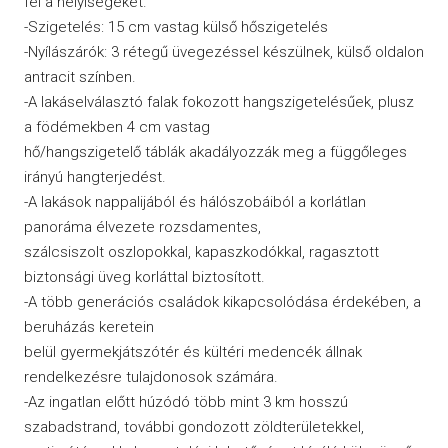
fel a helyiségeket.
-Szigetelés: 15 cm vastag külső hőszigetelés
-Nyílászárók: 3 rétegű üvegezéssel készülnek, külső oldalon
antracit színben.
-A lakáselválasztó falak fokozott hangszigetelésűek, plusz
a födémekben 4 cm vastag
hő/hangszigetelő táblák akadályozzák meg a függőleges
irányú hangterjedést.
-A lakások nappalijából és hálószobáiból a korlátlan
panoráma élvezete rozsdamentes,
szálcsiszolt oszlopokkal, kapaszkodókkal, ragasztott
biztonsági üveg korláttal biztosított.
-A több generációs családok kikapcsolódása érdekében, a
beruházás keretein
belül gyermekjátszótér és kültéri medencék állnak
rendelkezésre tulajdonosok számára.
-Az ingatlan előtt húzódó több mint 3 km hosszú
szabadstrand, további gondozott zöldterületekkel,