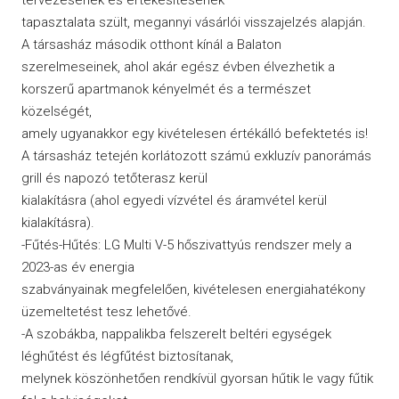
tapasztalata szült, megannyi vásárlói visszajelzés alapján.
A társasház második otthont kínál a Balaton
szerelmeseinek, ahol akár egész évben élvezhetik a
korszerű apartmanok kényelmét és a természet
közelségét,
amely ugyanakkor egy kivételesen értékálló befektetés is!
A társasház tetején korlátozott számú exkluzív panorámás
grill és napozó tetőterasz kerül
kialakításra (ahol egyedi vízvétel és áramvétel kerül
kialakításra).
-Fűtés-Hűtés: LG Multi V-5 hőszivattyús rendszer mely a
2023-as év energia
szabványainak megfelelően, kivételesen energiahatékony
üzemeltetést tesz lehetővé.
-A szobákba, nappalikba felszerelt beltéri egységek
léghűtést és légfűtést biztosítanak,
melynek köszönhetően rendkívül gyorsan hűtik le vagy fűtik