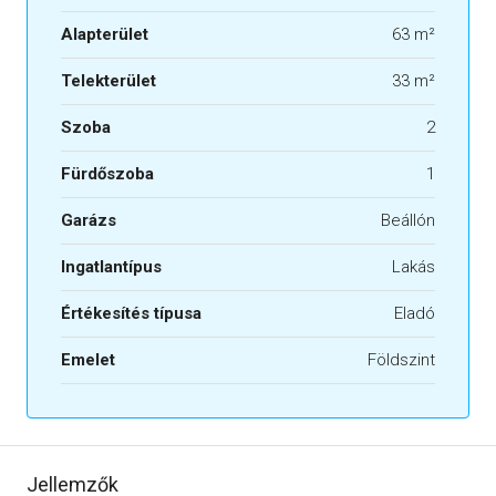
Alapterület
63 m²
Telekterület
33 m²
Szoba
2
Fürdőszoba
1
Garázs
Beállón
Ingatlantípus
Lakás
Értékesítés típusa
Eladó
Emelet
Földszint
Jellemzők