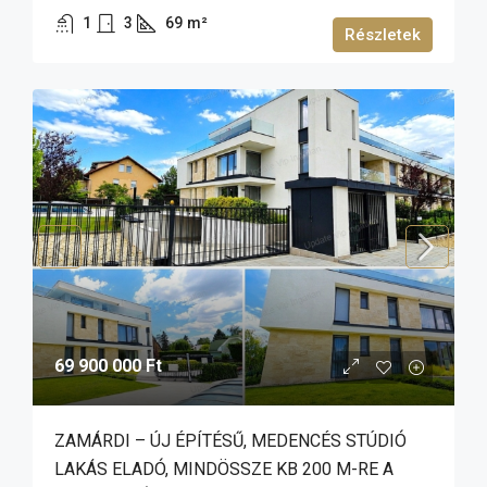
1
3
69
m²
Részletek
69 900 000 Ft
ZAMÁRDI – ÚJ ÉPÍTÉSŰ, MEDENCÉS STÚDIÓ
LAKÁS ELADÓ, MINDÖSSZE KB 200 M-RE A