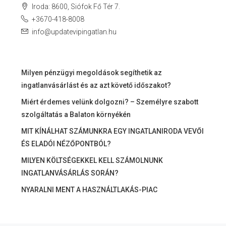
Iroda: 8600, Siófok Fő Tér 7.
+3670-418-8008
info@updatevipingatlan.hu
Milyen pénzügyi megoldások segíthetik az
ingatlanvásárlást és az azt követő időszakot?
Miért érdemes velünk dolgozni? – Személyre szabott
szolgáltatás a Balaton környékén
MIT KÍNÁLHAT SZÁMUNKRA EGY INGATLANIRODA VEVŐI
ÉS ELADÓI NÉZŐPONTBÓL?
MILYEN KÖLTSÉGEKKEL KELL SZÁMOLNUNK
INGATLANVÁSÁRLÁS SORÁN?
NYARALNI MENT A HASZNÁLTLAKÁS-PIAC