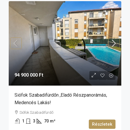
94 900 000 Ft
Siófok Szabadifürdőn ,eladó Részpanorámás,
Medencés Lakás!
Siófok Szabadifürdő
1
3
70
m²
Részletek