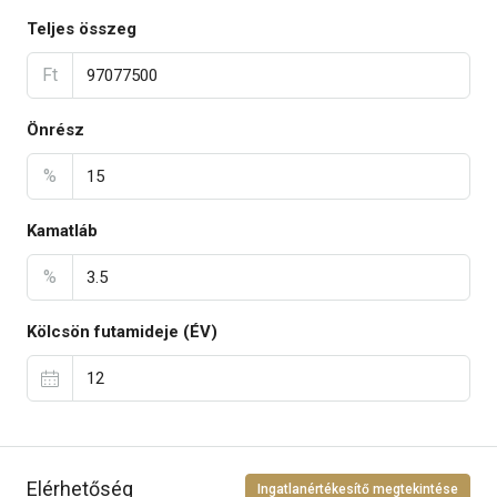
Teljes összeg
Ft
Önrész
%
Kamatláb
%
Kölcsön futamideje (ÉV)
Elérhetőség
Ingatlanértékesítő megtekintése