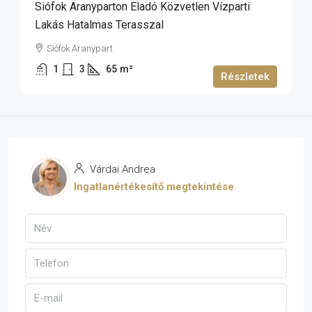
Siófok Aranyparton Eladó Közvetlen Vízparti
Lakás Hatalmas Terasszal
Siófok Aranypart
1
3
65
m²
Részletek
Várdai Andrea
Ingatlanértékesítő megtekintése