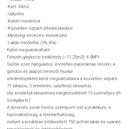
-Kert: 33m2
-Újépítés
-Kültéri medence
-Közvetlen vízparti elhelyezkedés!
-Minőségi tervezés, kivitelezés!
-Lakás minősítés (5% Áfa)
Külön megvásárolható:
Felszíni gépkocsi beállóhely (~11,25m2): 4.9MFt
Siófok ezen hangulatos, érintetlen panorámás részén, a
gondos és alapos tervezői munka
eredményeként kerül megvalósításra a közvetlen vízparti
71 lakásos, 5 emeletes, újépítésű társasház.
(Az emeletek kényelmes megközelítését 13 személyes lift
szolgálja ki.)
A tervezés során fontos szempont volt a praktikum, a
használhatóság, a fenntarthatóság,
melyet a korábban értékesített 750 siófoki lakás és nyaraló
tervezésének és értékesítésének