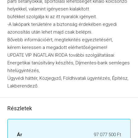
parti sétányokkal, sportolási lehetőséget kínáló kölcsönző
helyekkel, valamint igényesen kialakított
büfékkel szolgálja ki az itt nyaralók igényeit.
-A lakópark területére a biztonság érdekében egyedi
azonosítás után lehet majd csak belépni.
Bővebb információért, megtekintés egyeztetésért,
kérem keressen a megadott elérhetőségeimen!
UPDATE VIP INGATLAN IRODA további szolgáltatásai:
Energetikai tanúsítvány készítés, Díjmentes-bank semleges
hitelügyintézés,
Ügyvédi háttér, Közjegyző, Földhivatali ügyintézés, Építész,
Lakberendező.
Részletek
Ár
97 077 500 Ft