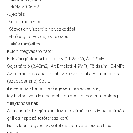
-Erkély: 50,06m2
-Újépítés
-Kültéri medence
-Közvetlen vízparti elhelyezkedés!
-Minőségi tervezés, kivitelezés!
-Lakás minősítés
Külön megvásárolható:
Felszíni gépkocsi beállóhely (11,25m2), Ár: 4.9MFt
Saját tároló (3.48m2), Ár: Emeleti: 4.9MFt, Földszinti: 5.4MFt
Az ötemeletes apartmanház közvetlenül a Balaton partra
(szabadstrand) épült,
illetve a Balatonra merőlegesen helyezkedik el,
így biztosítva a lakásokból a balatoni panorámát boldog
tulajdonosainak.
A társasház tetején korlátozott számú exkluzív panorámás
grill és napozó tetőterasz kerül
kialakításra, egyedi vízvétel és áramvétel biztosítása
mellet.