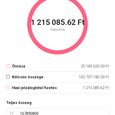
1 215 085.62 Ft
Havonta
Önrész
25 183 620.00 Ft
Kölcsön összege
142 707 180.00 Ft
Havi jelzáloghitel fizetés
1 215 085.62 Ft
Teljes összeg
Ft