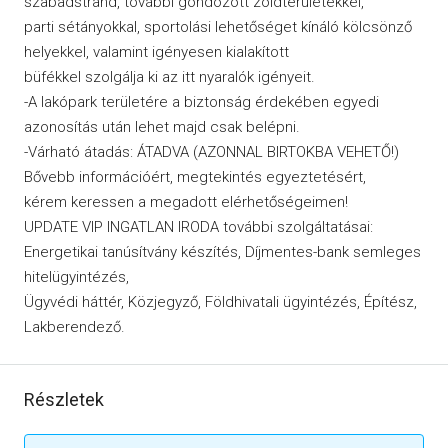
szabadstrand, további gondozott zöldterületekkel,
parti sétányokkal, sportolási lehetőséget kínáló kölcsönző
helyekkel, valamint igényesen kialakított
büfékkel szolgálja ki az itt nyaralók igényeit.
-A lakópark területére a biztonság érdekében egyedi
azonosítás után lehet majd csak belépni.
-Várható átadás: ÁTADVA (AZONNAL BIRTOKBA VEHETŐ!)
Bővebb információért, megtekintés egyeztetésért,
kérem keressen a megadott elérhetőségeimen!
UPDATE VIP INGATLAN IRODA további szolgáltatásai:
Energetikai tanúsítvány készítés, Díjmentes-bank semleges
hitelügyintézés,
Ügyvédi háttér, Közjegyző, Földhivatali ügyintézés, Építész,
Lakberendező.
Részletek