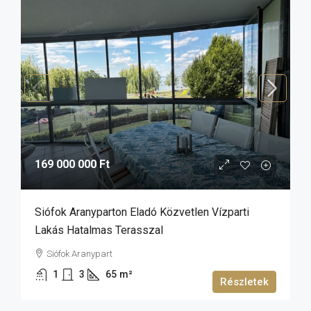
169 000 000 Ft
Siófok Aranyparton Eladó Közvetlen Vízparti
Lakás Hatalmas Terasszal
Siófok Aranypart
1
3
65
m²
Részletek