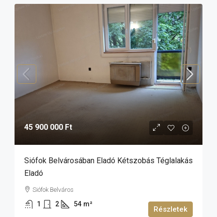
45 900 000 Ft
Siófok Belvárosában Eladó Kétszobás Téglalakás
Eladó
Siófok Belváros
1
2
54
m²
Részletek