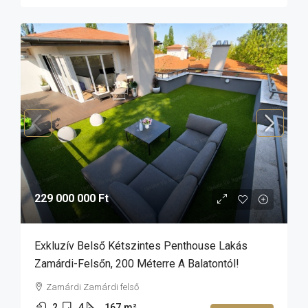
229 000 000 Ft
Exkluzív Belső Kétszintes Penthouse Lakás
Zamárdi-Felsőn, 200 Méterre A Balatontól!
Zamárdi Zamárdi felső
2
4
167
m²