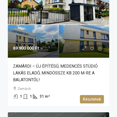
69 900 000 Ft
ZAMÁRDI – ÚJ ÉPÍTÉSŰ, MEDENCÉS STÚDIÓ
LAKÁS ELADÓ, MINDÖSSZE KB 200 M-RE A
BALATONTÓL!
Zamárdi
1
1
31
m²
Részletek