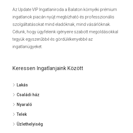
Az Update VIP Ingatlaniroda a Balaton környéki prémium
ingatlanok piacán nyújt megbízható és professzionális
szolgáltatásokat mind eladóknak, mind vásárlóknak.
Célunk, hogy ügyfeleink igényeire szabott megoldásokkal
tegyük egyszerűbbé és gördülékenyebbé az
ingatlanügyeket.
Keressen Ingatlanjaink Között
Lakás
Családi ház
Nyaraló
Telek
Üzlethelyiség