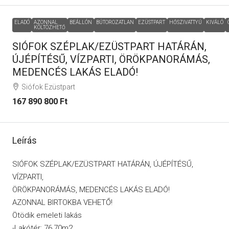
ELADÓ
AZONNAL
BEÁLLÓN
BÚTOROZATLAN
EZÜSTPART
HŐSZIVATTYÚ
KIVÁLÓ
KÖLTÖZHETŐ
SIÓFOK SZÉPLAK/EZÜSTPART HATÁRÁN,
ÚJÉPÍTÉSŰ, VÍZPARTI, ÖRÖKPANORÁMÁS,
MEDENCÉS LAKÁS ELADÓ!
Siófok Ezüstpart
167 890 800 Ft
Leírás
SIÓFOK SZÉPLAK/EZÜSTPART HATÁRÁN, ÚJÉPÍTÉSŰ,
VÍZPARTI,
ÖRÖKPANORÁMÁS, MEDENCÉS LAKÁS ELADÓ!
AZONNAL BIRTOKBA VEHETŐ!
Ötödik emeleti lakás
-Lakótér: 76,70m2