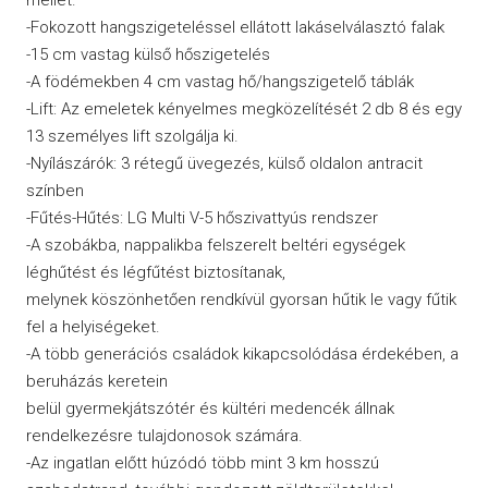
-Fokozott hangszigeteléssel ellátott lakáselválasztó falak
-15 cm vastag külső hőszigetelés
-A födémekben 4 cm vastag hő/hangszigetelő táblák
-Lift: Az emeletek kényelmes megközelítését 2 db 8 és egy
13 személyes lift szolgálja ki.
-Nyílászárók: 3 rétegű üvegezés, külső oldalon antracit
színben
-Fűtés-Hűtés: LG Multi V-5 hőszivattyús rendszer
-A szobákba, nappalikba felszerelt beltéri egységek
léghűtést és légfűtést biztosítanak,
melynek köszönhetően rendkívül gyorsan hűtik le vagy fűtik
fel a helyiségeket.
-A több generációs családok kikapcsolódása érdekében, a
beruházás keretein
belül gyermekjátszótér és kültéri medencék állnak
rendelkezésre tulajdonosok számára.
-Az ingatlan előtt húzódó több mint 3 km hosszú