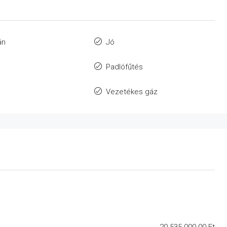
án
Jó
Padlófűtés
Vezetékes gáz