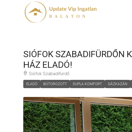
SIÓFOK SZABADIFÜRDŐN K
HÁZ ELADÓ!
Siófok Szabadifürdő
ELADÓ
BÚTOROZOTT
DUPLA KOMFORT
GÁZKAZÁN