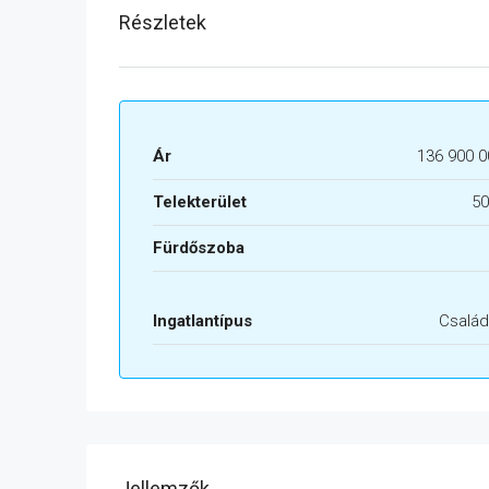
Részletek
Ár
136 900 0
Telekterület
50
Fürdőszoba
Ingatlantípus
Család
Jellemzők