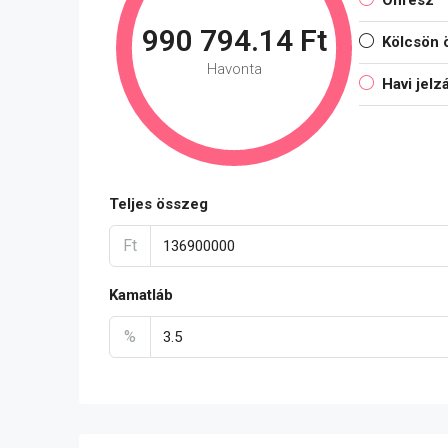
Önrész
990 794.14 Ft
Kölcsön 
Havonta
Havi jelz
Teljes összeg
Ft
Kamatláb
%