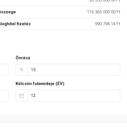
20 535 000.00 Ft
összege
116 365 000.00 Ft
áloghitel fizetés
990 794.14 Ft
Önrész
%
Kölcsön futamideje (ÉV)