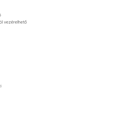
ó
ól vezérelhető
i