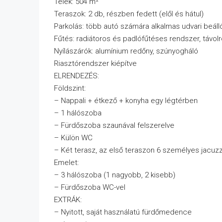
Telek: 504 m²
Teraszok: 2 db, részben fedett (elől és hátul)
Parkolás: több autó számára alkalmas udvari beáll
Fűtés: radiátoros és padlófűtéses rendszer, távolr
Nyílászárók: alumínium redőny, szúnyogháló
Riasztórendszer kiépítve
ELRENDEZÉS:
Földszint:
– Nappali + étkező + konyha egy légtérben
– 1 hálószoba
– Fürdőszoba szaunával felszerelve
– Külön WC
– Két terasz, az első teraszon 6 személyes jacuzz
Emelet:
– 3 hálószoba (1 nagyobb, 2 kisebb)
– Fürdőszoba WC-vel
EXTRÁK:
– Nyitott, saját használatú fürdőmedence