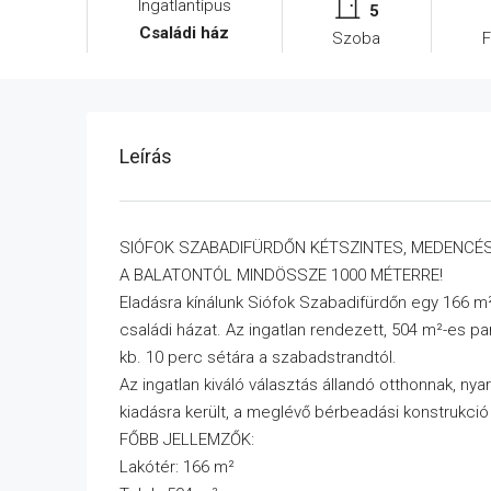
Ingatlantípus
5
Családi ház
Szoba
F
Leírás
SIÓFOK SZABADIFÜRDŐN KÉTSZINTES, MEDENCÉS,
A BALATONTÓL MINDÖSSZE 1000 MÉTERRE!
Eladásra kínálunk Siófok Szabadifürdőn egy 166 m²
családi házat. Az ingatlan rendezett, 504 m²-es p
kb. 10 perc sétára a szabadstrandtól.
Az ingatlan kiváló választás állandó otthonnak, nya
kiadásra került, a meglévő bérbeadási konstrukció
FŐBB JELLEMZŐK:
Lakótér: 166 m²