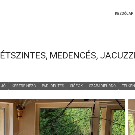
KEZDŐLAP
ÉTSZINTES, MEDENCÉS, JACUZZ
JÓ
KERTRE NÉZŐ
PADLÓFŰTÉS
SIÓFOK
SZABADIFÜRDŐ
TELKEN