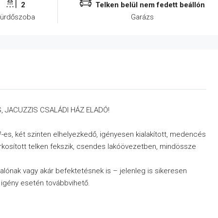
2
Telken belül nem fedett beállón
ürdőszoba
Garázs
 JACUZZIS CSALÁDI HÁZ ELADÓ!
-es, két szinten elhelyezkedő, igényesen kialakított, medencés
arkosított telken fekszik, csendes lakóövezetben, mindössze
ralónak vagy akár befektetésnek is – jelenleg is sikeresen
 igény esetén továbbvihető.