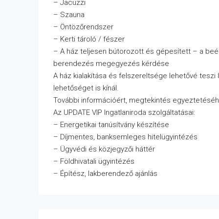
– Jacuzzi
– Szauna
– Öntözőrendszer
– Kerti tároló / fészer
– A ház teljesen bútorozott és gépesített – a beé
berendezés megegyezés kérdése
A ház kialakítása és felszereltsége lehetővé teszi 
lehetőséget is kínál.
További információért, megtekintés egyeztetésé
Az UPDATE VIP Ingatlaniroda szolgáltatásai:
– Energetikai tanúsítvány készítése
– Díjmentes, banksemleges hitelügyintézés
– Ügyvédi és közjegyzői háttér
– Földhivatali ügyintézés
– Építész, lakberendező ajánlás