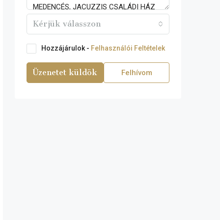
Kérjük válasszon
Hozzájárulok -
Felhasználói Feltételek
Üzenetet küldök
Felhívom