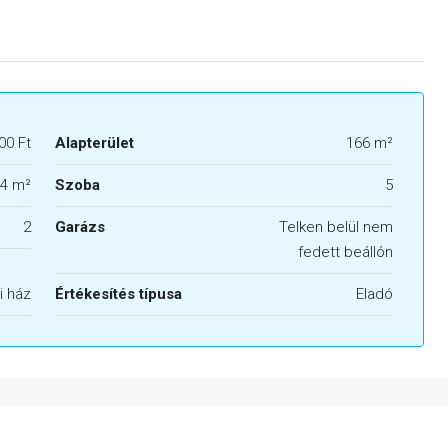
00 Ft
Alapterület
166 m²
4 m²
Szoba
5
2
Garázs
Telken belül nem
fedett beállón
i ház
Értékesítés típusa
Eladó