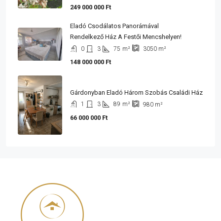
249 000 000 Ft
Eladó Csodálatos Panorámával
Rendelkező Ház A Festői Mencshelyen!
0
3
75
m²
3050
m²
148 000 000 Ft
Gárdonyban Eladó Három Szobás Családi Ház
1
3
89
m²
980
m²
66 000 000 Ft