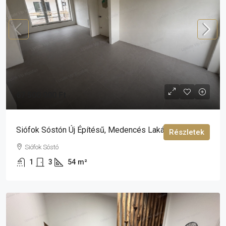
67 500 000 Ft
Siófok Sóstón Új Építésű, Medencés Lakás Eladó!
Részletek
Siófok Sóstó
1
3
54
m²