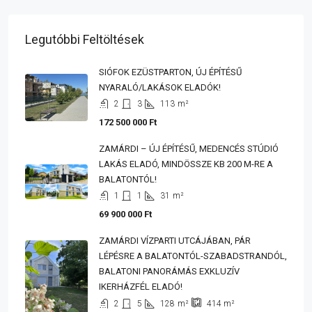
Legutóbbi Feltöltések
SIÓFOK EZÜSTPARTON, ÚJ ÉPÍTÉSŰ
NYARALÓ/LAKÁSOK ELADÓK!
2
3
113
m²
172 500 000 Ft
ZAMÁRDI – ÚJ ÉPÍTÉSŰ, MEDENCÉS STÚDIÓ
LAKÁS ELADÓ, MINDÖSSZE KB 200 M-RE A
BALATONTÓL!
1
1
31
m²
69 900 000 Ft
ZAMÁRDI VÍZPARTI UTCÁJÁBAN, PÁR
LÉPÉSRE A BALATONTÓL-SZABADSTRANDÓL,
BALATONI PANORÁMÁS EXKLUZÍV
IKERHÁZFÉL ELADÓ!
2
5
128
m²
414
m²