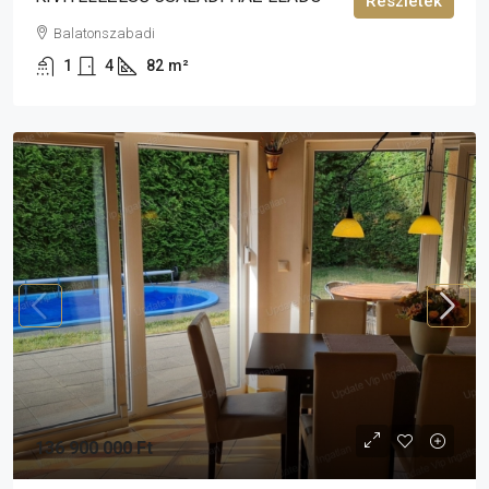
Részletek
Balatonszabadi
1
4
82
m²
136 900 000 Ft