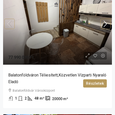
77 990 000 Ft
Balatonföldváron Téliesített,közvetlen Vízparti Nyaraló
Eladó
Részletek
Balatonföldvár Városközpont
1
2
48
m²
20000
m²