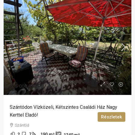
165 000 000 Ft
Szántódon Vízközeli, Kétszintes Családi Ház Nagy
Kerttel Eladó!
Részletek
Szántód
2
7
190
m²