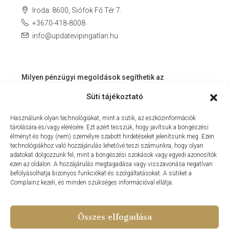
Iroda: 8600, Siófok Fő Tér 7.
+3670-418-8008
info@updatevipingatlan.hu
Milyen pénzügyi megoldások segíthetik az
ingatlanvásárlást és az azt követő időszakot?
Süti tájékoztató
Miért érdemes velünk dolgozni? – Személyre szabott
Használunk olyan technológiákat, mint a sütik, az eszközinformációk
szolgáltatás a Balaton környékén
tárolására és/vagy elérésére. Ezt azért tesszük, hogy javítsuk a böngészési
MIT KÍNÁLHAT SZÁMUNKRA EGY INGATLANIRODA VEVŐI
élményt és hogy (nem) személyre szabott hirdetéseket jelenítsünk meg. Ezen
technológiákhoz való hozzájárulás lehetővé teszi számunkra, hogy olyan
ÉS ELADÓI NÉZŐPONTBÓL?
adatokat dolgozzunk fel, mint a böngészési szokások vagy egyedi azonosítók
ezen az oldalon. A hozzájárulás megtagadása vagy visszavonása negatívan
MILYEN KÖLTSÉGEKKEL KELL SZÁMOLNUNK
befolyásolhatja bizonyos funkciókat és szolgáltatásokat. A sütiket a
INGATLANVÁSÁRLÁS SORÁN?
Complainz kezeli, és minden szükséges információval ellátja.
NYARALNI MENT A HASZNÁLTLAKÁS-PIAC
Összes elfogadása