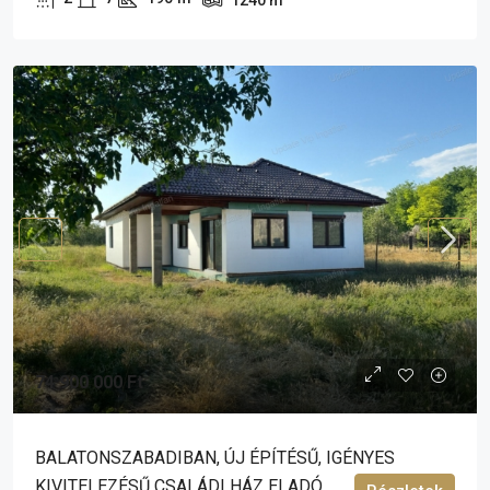
1240
m²
74 900 000 Ft
BALATONSZABADIBAN, ÚJ ÉPÍTÉSŰ, IGÉNYES
KIVITELEZÉSŰ CSALÁDI HÁZ ELADÓ