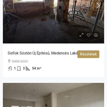
64 500 000 Ft
Siófok Sóstón Új Építésű, Medencés Lakás Eladó!
Részletek
Siófok Sóstó
1
3
54
m²