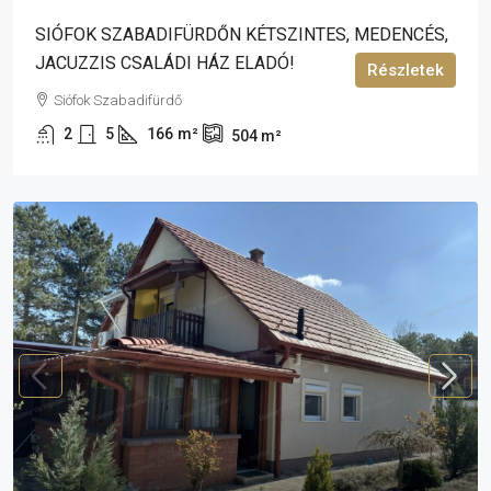
SIÓFOK SZABADIFÜRDŐN KÉTSZINTES, MEDENCÉS,
JACUZZIS CSALÁDI HÁZ ELADÓ!
Részletek
Siófok Szabadifürdő
2
5
166
m²
504
m²