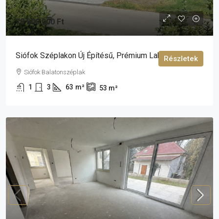
78 500 000 Ft
Siófok Széplakon Új Építésű, Prémium Lakás Eladó!
Részletek
Siófok Balatonszéplak
1
3
63
m²
53
m²