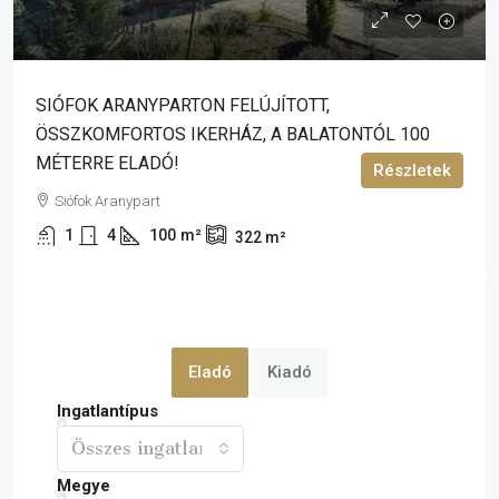
114 950 000 Ft
SIÓFOK ARANYPARTON FELÚJÍTOTT,
ÖSSZKOMFORTOS IKERHÁZ, A BALATONTÓL 100
MÉTERRE ELADÓ!
Részletek
Siófok Aranypart
1
4
100
m²
322
m²
Eladó
Kiadó
Ingatlantípus
Összes ingatlan
Megye