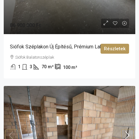
86 900 000 Ft
Siófok Széplakon Új Építésű, Prémium Lakás Eladó!
Részletek
Siófok Balatonszéplak
1
3
70
m²
100
m²