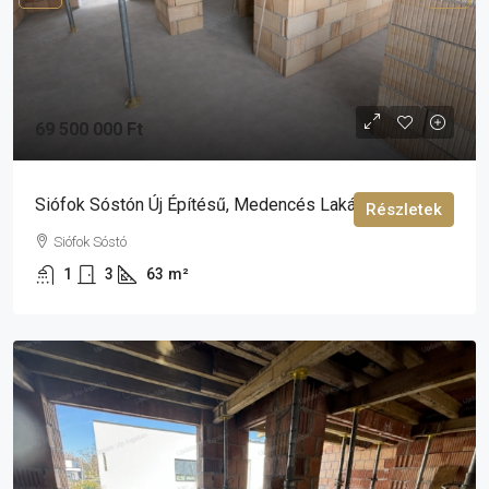
69 500 000 Ft
Siófok Sóstón Új Építésű, Medencés Lakás Eladó!
Részletek
Siófok Sóstó
1
3
63
m²