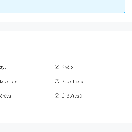
ttyú
Kiváló
 közelben
Padlófűtés
zórával
Új építésű