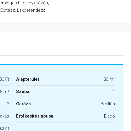
semleges hitelügyintézés,
, Építész, Lakberendező.
00 Ft
Alapterület
80 m²
8 m²
Szoba
4
2
Garázs
Beállón
akás
Értékesítés típusa
Eladó
szint