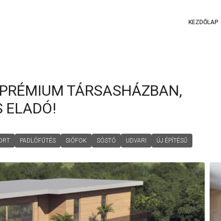
KEZDŐLAP
 PRÉMIUM TÁRSASHÁZBAN,
 ELADÓ!
ORT
PADLÓFŰTÉS
SIÓFOK
SÓSTÓ
UDVARI
ÚJ ÉPÍTÉSŰ