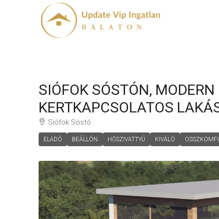
SIÓFOK SÓSTÓN, MODERN
KERTKAPCSOLATOS LAKÁS
Siófok Sóstó
ELADÓ
BEÁLLÓN
HŐSZIVATTYÚ
KIVÁLÓ
ÖSSZKOMF