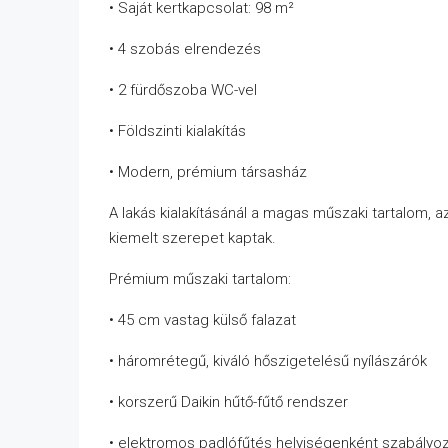
• Saját kertkapcsolat: 98 m²
• 4 szobás elrendezés
• 2 fürdőszoba WC-vel
• Földszinti kialakítás
• Modern, prémium társasház
A lakás kialakításánál a magas műszaki tartalom, 
kiemelt szerepet kaptak.
Prémium műszaki tartalom:
• 45 cm vastag külső falazat
• háromrétegű, kiváló hőszigetelésű nyílászárók
• korszerű Daikin hűtő-fűtő rendszer
• elektromos padlófűtés helyiségenként szabályo