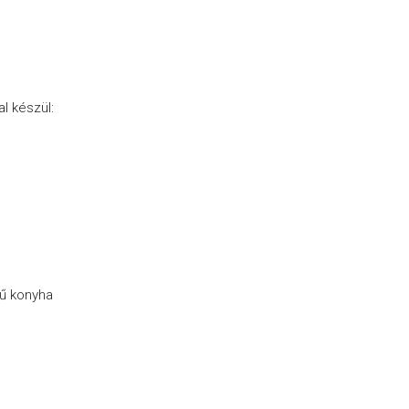
l készül:
sű konyha