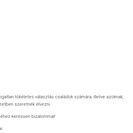
ngatlan tökéletes választás családok számára, illetve azoknak,
zetben szeretnék élvezni.
séhez keressen bizalommal!
i: