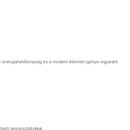
az energiahatékonyság és a modern életvitel igényei egyaránt
zható termosztátokkal