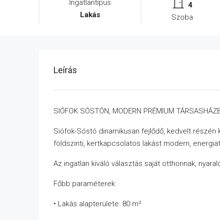
Ingatlantípus
4
Lakás
Szoba
Leírás
SIÓFOK SÓSTÓN, MODERN PRÉMIUM TÁRSASHÁZB
Siófok-Sóstó dinamikusan fejlődő, kedvelt részén
földszinti, kertkapcsolatos lakást modern, energi
Az ingatlan kiváló választás saját otthonnak, nyar
Főbb paraméterek:
• Lakás alapterülete: 80 m²