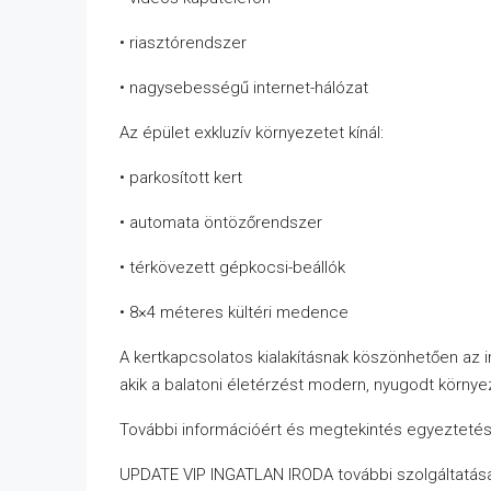
• riasztórendszer
• nagysebességű internet-hálózat
Az épület exkluzív környezetet kínál:
• parkosított kert
• automata öntözőrendszer
• térkövezett gépkocsi-beállók
• 8×4 méteres kültéri medence
A kertkapcsolatos kialakításnak köszönhetően az i
akik a balatoni életérzést modern, nyugodt környe
További információért és megtekintés egyezteté
UPDATE VIP INGATLAN IRODA további szolgáltatása