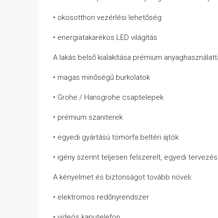
• okosotthon vezérlési lehetőség
• energiatakarékos LED világítás
A lakás belső kialakítása prémium anyaghasználatta
• magas minőségű burkolatok
• Grohe / Hansgrohe csaptelepek
• prémium szaniterek
• egyedi gyártású tömörfa beltéri ajtók
• igény szerint teljesen felszerelt, egyedi tervezé
A kényelmet és biztonságot tovább növeli:
• elektromos redőnyrendszer
• videós kaputelefon