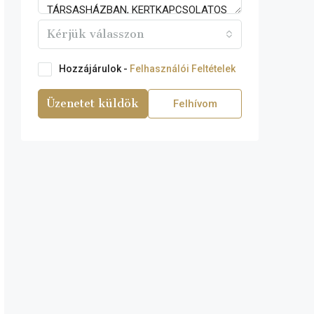
Kérjük válasszon
Hozzájárulok -
Felhasználói Feltételek
Üzenetet küldök
Felhívom