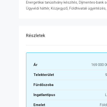
Energetikai tanúsítvány készítés, Díjmentes-bank 
Ügyvédi háttér, Közjegyző, Földhivatali ügyintézés
Részletek
Ár
169 000 0
Telekterület
9
Fürdőszoba
Ingatlantípus
L
Emelet
Föld