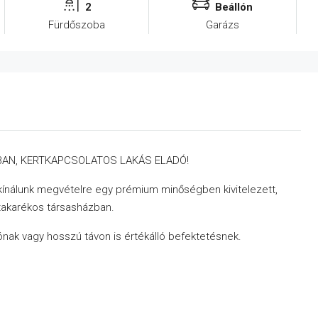
2
Beállón
Fürdőszoba
Garázs
AN, KERTKAPCSOLATOS LAKÁS ELADÓ!
 kínálunk megvételre egy prémium minőségben kivitelezett,
atakarékos társasházban.
alónak vagy hosszú távon is értékálló befektetésnek.