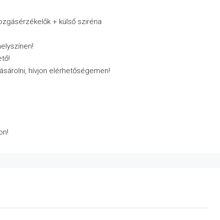
mozgásérzékelők + külső sziréna
helyszínen!
tő!
ásárolni, hívjon elérhetőségemen!
on!