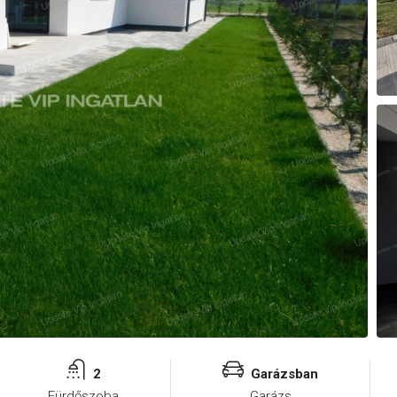
2
Garázsban
Fürdőszoba
Garázs