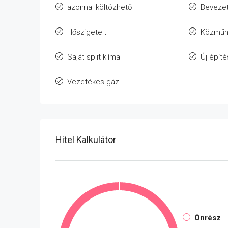
azonnal költözhető
Bevezet
Hőszigetelt
Közműh
Saját split klíma
Új épít
Vezetékes gáz
Hitel Kalkulátor
Önrész