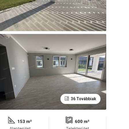
36 Továbbiak
153 m²
600 m²
Alapterület
Telekterület