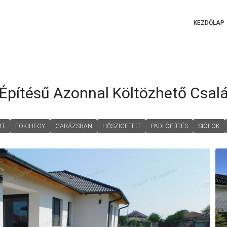
KEZDŐLAP
 Építésű Azonnal Költözhető Csalá
RT
FOKIHEGY
GARÁZSBAN
HŐSZIGETELT
PADLÓFŰTÉS
SIÓFOK