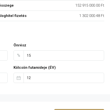
összege
152 915 000.00 Ft
áloghitel fizetés
1 302 000.48 Ft
Önrész
%
Kölcsön futamideje (ÉV)