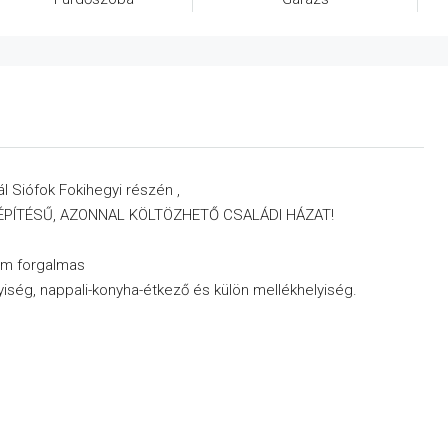
l Siófok Fokihegyi részén ,
ÚJ ÉPÍTÉSŰ, AZONNAL KÖLTÖZHETŐ CSALÁDI HÁZAT!
nem forgalmas
lyiség, nappali-konyha-étkező és külön mellékhelyiség.