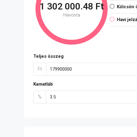
1 302 000.48 Ft
Kölcsön 
Havonta
Havi jelz
Teljes összeg
Ft
Kamatláb
%