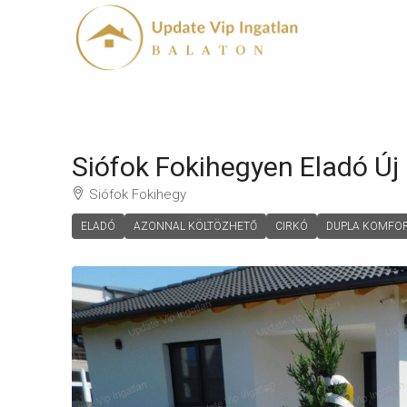
Siófok Fokihegyen Eladó Új
Siófok Fokihegy
ELADÓ
AZONNAL KÖLTÖZHETŐ
CIRKÓ
DUPLA KOMFO