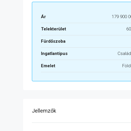
Ár
179 900 0
Telekterület
60
Fürdőszoba
Ingatlantípus
Család
Emelet
Föld
Jellemzők