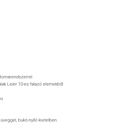
atornarendszerrel
alak Leier 10-es falazó elemekből
pu
üveggel, bukó-nyíló kivitelben