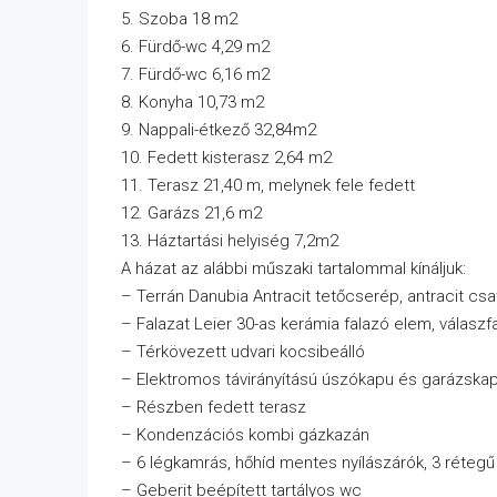
5. Szoba 18 m2
6. Fürdő-wc 4,29 m2
7. Fürdő-wc 6,16 m2
8. Konyha 10,73 m2
9. Nappali-étkező 32,84m2
10. Fedett kisterasz 2,64 m2
11. Terasz 21,40 m, melynek fele fedett
12. Garázs 21,6 m2
13. Háztartási helyiség 7,2m2
A házat az alábbi műszaki tartalommal kínáljuk:
– Terrán Danubia Antracit tetőcserép, antracit cs
– Falazat Leier 30-as kerámia falazó elem, válaszf
– Térkövezett udvari kocsibeálló
– Elektromos távirányítású úszókapu és garázska
– Részben fedett terasz
– Kondenzációs kombi gázkazán
– 6 légkamrás, hőhíd mentes nyílászárók, 3 rétegű 
– Geberit beépített tartályos wc