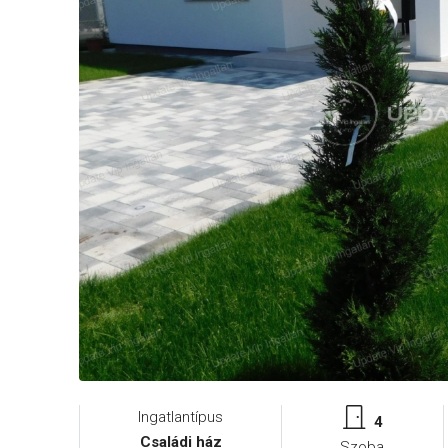
Ingatlantípus
4
Családi ház
Szoba