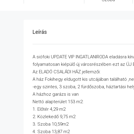
Leírás
A siófoki UPDATE VIP INGATLANIRODA eladásra kíná
folyamatosan kiépülő új városrészében ezt az 
Az ELADÓ CSALÁDI HÁZ jellemzői:
A ház Fokihegy eldugott kis utcájában található ,
-egy szintes, 3 szoba, 2 fürdőszoba, háztartási he
A házhoz garázs is van
Nettó alapterület 153 m2:
1. Előtér 4,29 m2
2. Közlekedő 9,75 m2
3. Szoba 10,59m2
4. Szoba 13,87 m2