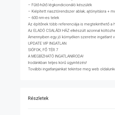
– Fűtő-hűtő légkondicionáló készülék
– Kiépített riasztórendszer ablak; ajtónyitásra + 
– 600 nm-es telek
Az építőnek több referenciája is megtekinthető a 
Az ELADÓ CSALÁDI HÁZ elkészült azonnal költözhe
Amennyiben egy jó környéken szeretne ingatlant v
UPDATE VIP INGATLAN
SIÓFOK, FŐ TÉR 7
A MEGBÍZHATÓ INGATLANIRODA!
Irodánkban teljes körű ügyintézés!
További ingatlanjainkat tekintse meg web oldalunk
Részletek