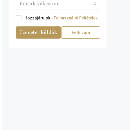
Kérjük válasszon
Hozzájárulok -
Felhasználói Feltételek
Üzenetet küldök
Felhívom