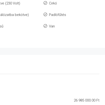
ve (230 Volt)
Cirkó
álózatba bekötve)
Padlófűtés
ésű
Van
26 985 000.00 Ft