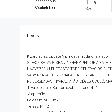
Ingatlantípus
8
Családi ház
Szoba
Leírás
Kizárólag az Update Vip Ingatlaniroda kínálatából:
SIÓFOK BELVÁROSBAN, NÉHÁNY PERCRE A BALAT
NAGYSZERŰ LEHETŐSÉG TÖBB GENERÁCIÓS ÉLET
VAGY NYARALÓ HASZNÁLATRA DE AKÁR BEFEKTETÉS
PL BÉRBEADÁS, NYARALTATÁS, CÉGES ÜDÜLŐ, M
-Kiváló lokáció! Balaton szabadstrand kb 400m
-Alapterület:
Földszint: 98.33m2
Terasz:14m2