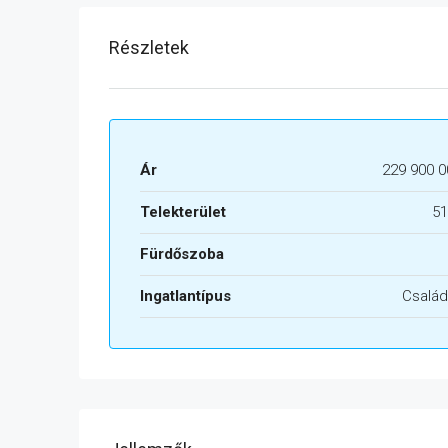
Részletek
Ár
229 900 0
Telekterület
51
Fürdőszoba
Ingatlantípus
Család