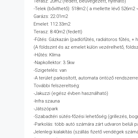
Terasz: 20m2 (fedett, beüvegezett, nyitható)
-Telek (bővíthető): 518m2 ( a mellette lévő 526m2 -
Garázs: 22.01m2
Emelet: 112.33m2
Terasz: 8.40m2 (fedett)
-Fűtés: Gázkazán (padlófűtés, radiátoros fűtés, + h
(A földszint és az emelet külön vezérelhető, földs
-Hűtés: Klíma
-Napkollektor: 3.5kw
-Szigetelés: van
-A terület parkosított, automata öntöző rendszerrel 
További felszereltség:
-Jakuzzi (egész évben használható)
-Infra szauna
-Játszópark
-Szabadtéri sütés-főzési lehetőség (grillezés, bo
-Parkolás: több autó számára zárt udvaron belüli p
Jelenlegi kialakítás (szállás fizető vendégek számá