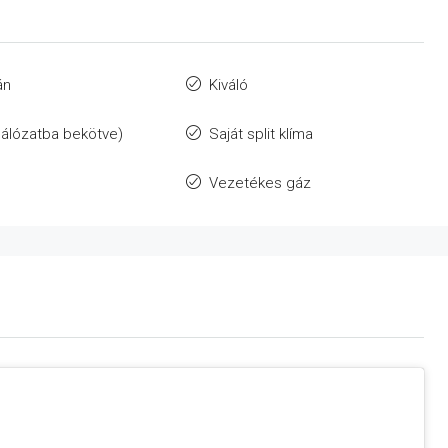
án
Kiváló
álózatba bekötve)
Saját split klíma
Vezetékes gáz