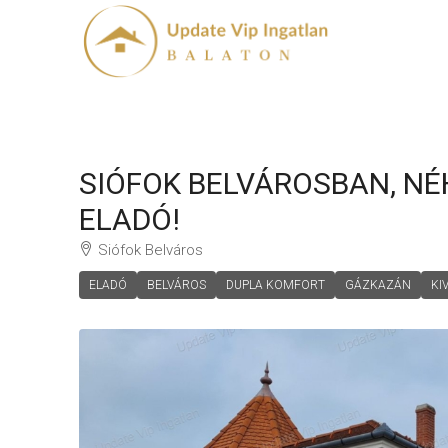
SIÓFOK BELVÁROSBAN, NÉ
ELADÓ!
Siófok Belváros
ELADÓ
BELVÁROS
DUPLA KOMFORT
GÁZKAZÁN
KI