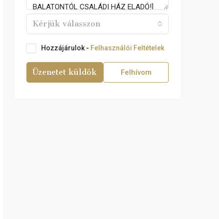
Kérjük válasszon
Hozzájárulok -
Felhasználói Feltételek
Üzenetet küldök
Felhívom