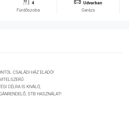
4
Udvarban
Fürdőszoba
Garázs
ONTÓL CSALÁDI HÁZ ELADÓ!
VITELSZERŰ
I CÉLRA IS KIVÁLÓ,
AGÁNRENDELŐ, STB HASZNÁLAT!