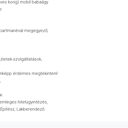
ves korig) mobil babaágy
e
 apartmanéval megegyező,
üzletek-szolgáltatások,
denképp érdemes megtekinteni!
,
i:
semleges hitelügyintézés,
, Építész, Lakberendező.