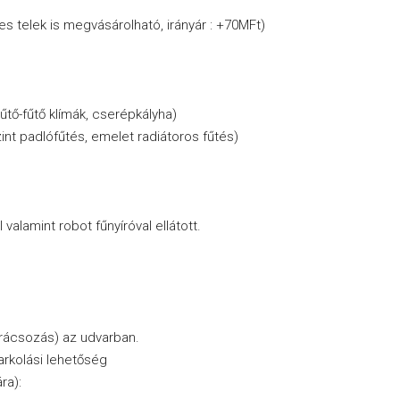
es telek is megvásárolható, irányár : +70MFt)
űtő-fűtő klímák, cserépkályha)
zint padlófűtés, emelet radiátoros fűtés)
valamint robot fűnyíróval ellátott.
grácsozás) az udvarban.
arkolási lehetőség
ra):