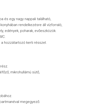
a és egy nagy nappali található,
konyhában rendelkezésre áll vízforraló,
hely, edények, poharak, evőeszközök.
 WC.
s a hozzátartozó kerti résszel.
arész.
éfőző, mikrohullámú sütő,
zobához.
 apartmanéval megegyező.