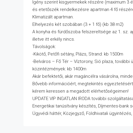
Igény szerint kisgyermekek részére (maximum 3 é
és etetőszék rendelkezésre apartman 4 fő részér
Klimatizált apartman.
Elhelyezés két szobában (3 + 1 fő) (kb 38 m2)
A konyha és fürdőszoba felszereltsége az 1. sz.
illetve itt erkély nincs.
Távolságok:
-Kikötő, Petőfi sétány, Plázs, Strand: kb 1500m
-Belváros – Fő Tér – Víztorony, Sió plaza, további 
közintézmények: kb 1400m
Akár befektetői, akár magáncélra vásárolna, min
Bővebb információért, megtekintés egyeztetésért
kérem keressen a megadott elérhetőségeimen!
UPDATE VIP INGATLAN IRODA további szolgáltatása
Energetikai tanúsítvány készítés, Díjmentes-bank 
Ügyvédi háttér, Közjegyző, Földhivatali ügyintézés