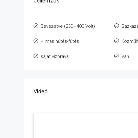
Jellemzők
Bevezetve (230 - 400 Volt)
Gázkaz
Klímás hűtés-fűtés
Közműh
saját vízórával
Van
Videó