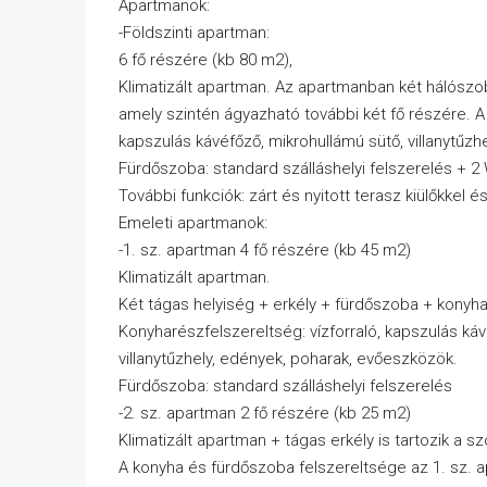
Apartmanok:
-Földszinti apartman:
6 fő részére (kb 80 m2),
Klimatizált apartman. Az apartmanban két hálószob
amely szintén ágyazható további két fő részére. A 
kapszulás kávéfőző, mikrohullámú sütő, villanytűz
Fürdőszoba: standard szálláshelyi felszerelés + 2
További funkciók: zárt és nyitott terasz kiülőkkel é
Emeleti apartmanok:
-1. sz. apartman 4 fő részére (kb 45 m2)
Klimatizált apartman.
Két tágas helyiség + erkély + fürdőszoba + konyh
Konyharészfelszereltség: vízforraló, kapszulás káv
villanytűzhely, edények, poharak, evőeszközök.
Fürdőszoba: standard szálláshelyi felszerelés
-2. sz. apartman 2 fő részére (kb 25 m2)
Klimatizált apartman + tágas erkély is tartozik a s
A konyha és fürdőszoba felszereltsége az 1. sz.