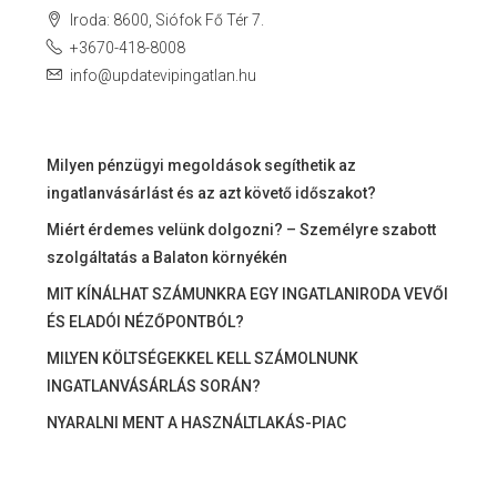
Iroda: 8600, Siófok Fő Tér 7.
+3670-418-8008
info@updatevipingatlan.hu
Milyen pénzügyi megoldások segíthetik az
ingatlanvásárlást és az azt követő időszakot?
Miért érdemes velünk dolgozni? – Személyre szabott
szolgáltatás a Balaton környékén
MIT KÍNÁLHAT SZÁMUNKRA EGY INGATLANIRODA VEVŐI
ÉS ELADÓI NÉZŐPONTBÓL?
MILYEN KÖLTSÉGEKKEL KELL SZÁMOLNUNK
INGATLANVÁSÁRLÁS SORÁN?
NYARALNI MENT A HASZNÁLTLAKÁS-PIAC