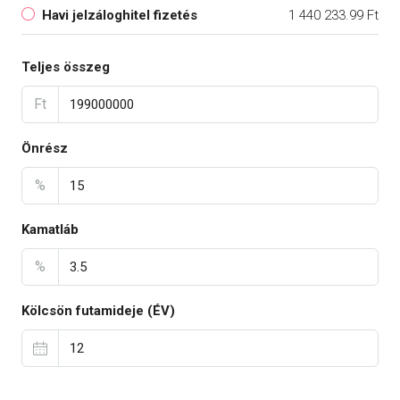
Havi jelzáloghitel fizetés
1 440 233.99 Ft
Teljes összeg
Ft
Önrész
%
Kamatláb
%
Kölcsön futamideje (ÉV)