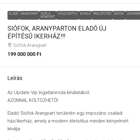
ELADÓ
ARANYPART
DUPLA
HŐSZIVATTYÚ
KIVÁLÓ
PADLÓFŰTÉS
SIÓFOK
UDVARB
KOMFORT
SIÓFOK, ARANYPARTON ELADÓ ÚJ
ÉPÍTÉSŰ IKERHÁZ!!!
Siófok Aranypart
199 000 000 Ft
Leírás
Az Update Vip Ingatlaniroda kínálatából:
AZONNAL KÖLTÖZHETŐ!
Eladó Siófok Aranypart területén egy impozáns családi
ház/ikerház, amely a modern életstílus minden kényelmét
kínálja.