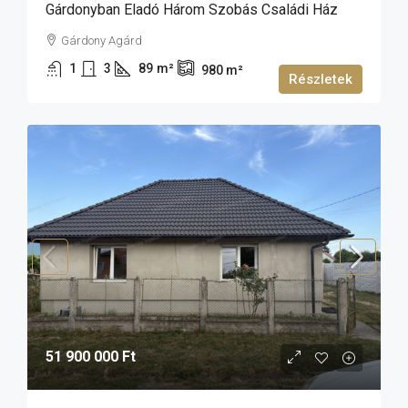
Gárdonyban Eladó Három Szobás Családi Ház
Gárdony Agárd
1
3
89
m²
980
m²
Részletek
51 900 000 Ft