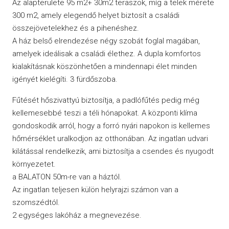
Az alapterülete 95 m2+ 30m2 teraszok, míg a telek mérete
300 m2, amely elegendő helyet biztosít a családi
összejövetelekhez és a pihenéshez.
A ház belső elrendezése négy szobát foglal magában,
amelyek ideálisak a családi élethez. A dupla komfortos
kialakításnak köszönhetően a mindennapi élet minden
igényét kielégíti. 3 fürdőszoba.
Fűtését hőszivattyú biztosítja, a padlófűtés pedig még
kellemesebbé teszi a téli hónapokat. A központi klíma
gondoskodik arról, hogy a forró nyári napokon is kellemes
hőmérséklet uralkodjon az otthonában. Az ingatlan udvari
kilátással rendelkezik, ami biztosítja a csendes és nyugodt
környezetet.
a BALATON 50m-re van a háztól.
Az ingatlan teljesen külön helyrajzi számon van a
szomszédtól.
2 egységes lakóház a megnevezése.