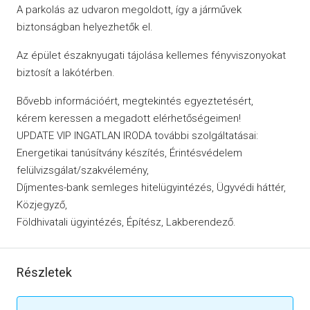
A parkolás az udvaron megoldott, így a járművek
biztonságban helyezhetők el.
Az épület északnyugati tájolása kellemes fényviszonyokat
biztosít a lakótérben.
Bővebb információért, megtekintés egyeztetésért,
kérem keressen a megadott elérhetőségeimen!
UPDATE VIP INGATLAN IRODA további szolgáltatásai:
Energetikai tanúsítvány készítés, Érintésvédelem
felülvizsgálat/szakvélemény,
Díjmentes-bank semleges hitelügyintézés, Ügyvédi háttér,
Közjegyző,
Földhivatali ügyintézés, Építész, Lakberendező.
Részletek