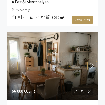
A Festői Mencshelyen!
Mencshely
0
3
75
m²
3050
m²
Részletek
66 000 000 Ft