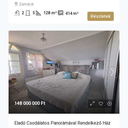
Zamárdi
2
5
128
m²
414
m²
Részletek
148 000 000 Ft
Eladó Csodálatos Panorámával Rendelkező Ház