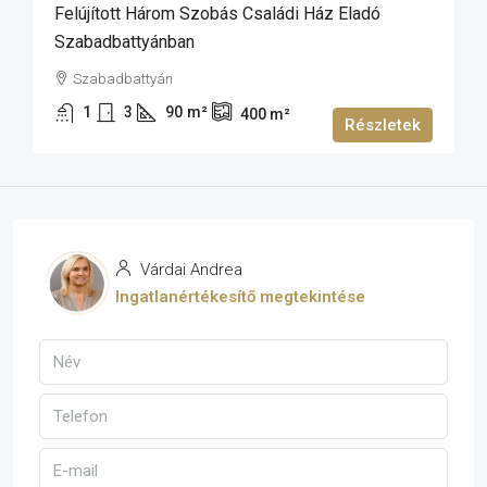
Felújított Három Szobás Családi Ház Eladó
Szabadbattyánban
Szabadbattyán
1
3
90
m²
400
m²
Részletek
Várdai Andrea
Ingatlanértékesítő megtekintése