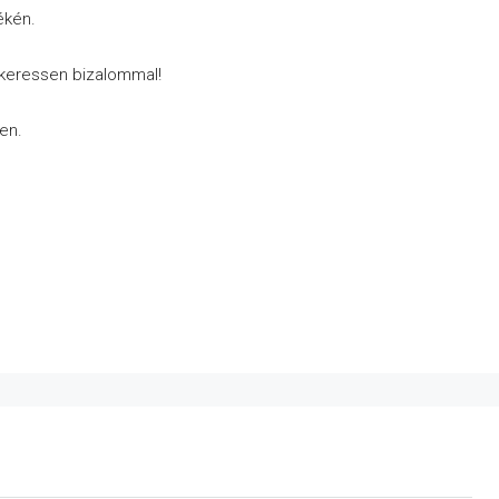
ékén.
 keressen bizalommal!
en.