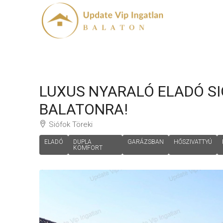
LUXUS NYARALÓ ELADÓ S
BALATONRA!
Siófok Töreki
ELADÓ
DUPLA
GARÁZSBAN
HŐSZIVATTYÚ
KOMFORT