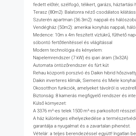
fedett előtér, szélfogó, télikert, garázs, háztartási 
Terasz (80m2): Balatonra néző csodálatos kilátáss
Szuterén apartman (36.3m2): nappali és hálószo
Vendégház (50m2): amerikai konyhás nappali, hál
Medence: 10m x 4m feszített víztükrű, fűthető na
sóbontó fertőtlenítéssel és világítással
Modern technológia és kényelem:
Napelemrendszer (7 kW) és ipari áram (3x32A)
Automata öntözőrendszer és fúrt kút
Rehau központi porszívó és Daikin hibrid hőszivatt
Daikin inverteres klímák, Siemens és Miele konyh
Okosotthon funkciók, amelyeket távolról is vezére
Biztonság: 8 kamerás megfigyelő rendszer és inte
Külső környezet:
A 3376 m²-es telek 1500 m²-es parkosított réssze
A ház különleges elhelyezkedése a természetvé
garantálja a nyugalmat és a zavartalan pihenést.
Vételár: a teljes berendezéssel együtt! Ingatlan 