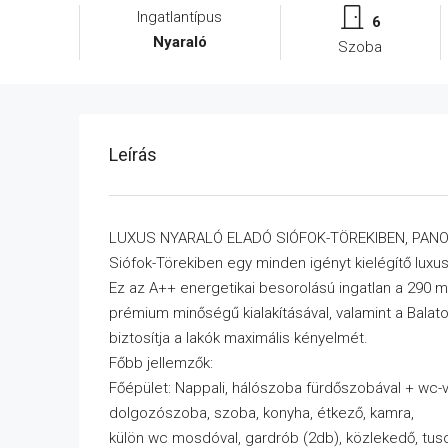
Ingatlantípus
6
Nyaraló
Szoba
Leírás
LUXUS NYARALÓ ELADÓ SIÓFOK-TÖREKIBEN, PAN
Siófok-Törekiben egy minden igényt kielégítő luxus 
Ez az A++ energetikai besorolású ingatlan a 290 m²
prémium minőségű kialakításával, valamint a Bala
biztosítja a lakók maximális kényelmét.
Főbb jellemzők:
Főépület: Nappali, hálószoba fürdőszobával + wc-v
dolgozószoba, szoba, konyha, étkező, kamra,
külön wc mosdóval, gardrób (2db), közlekedő, tuso