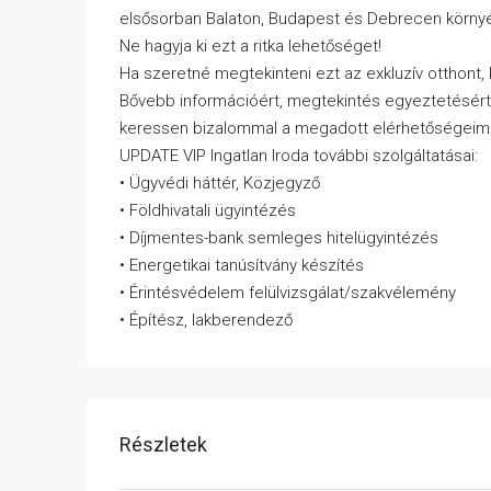
elsősorban Balaton, Budapest és Debrecen körny
Ne hagyja ki ezt a ritka lehetőséget!
Ha szeretné megtekinteni ezt az exkluzív otthont,
Bővebb információért, megtekintés egyeztetésért
keressen bizalommal a megadott elérhetőségeim
UPDATE VIP Ingatlan Iroda további szolgáltatásai:
• Ügyvédi háttér, Közjegyző
• Földhivatali ügyintézés
• Díjmentes-bank semleges hitelügyintézés
• Energetikai tanúsítvány készítés
• Érintésvédelem felülvizsgálat/szakvélemény
• Építész, lakberendező
Részletek