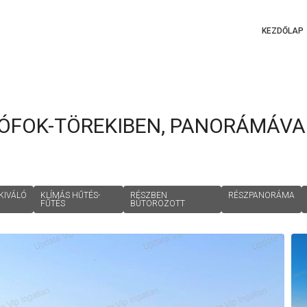
KEZDŐLAP
IÓFOK-TÖREKIBEN, PANORÁMÁVA
KIVÁLÓ
KLÍMÁS HŰTÉS-
RÉSZBEN
RÉSZPANORÁMA
FŰTÉS
BÚTOROZOTT