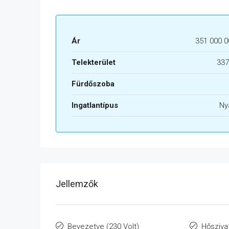
Ár
351 000 0
Telekterület
337
Fürdőszoba
Ingatlantípus
Ny
Jellemzők
Bevezetve (230 Volt)
Hősziva