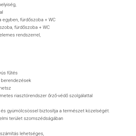
helyiség,
al
ba egyben, fürdőszoba + WC
ószoba, fürdőszoba + WC
pelemes rendszerrel,
yús fűtés
ai berendezések
lhetsz
rnetes riasztórendszer őrző-védő szolgálattal
l és gyümölcsössel biztosítja a természet közelségét.
delmi terület szomszédságában
beszámítás lehetséges,