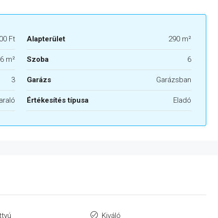
00 Ft
Alapterület
290 m²
6 m²
Szoba
6
3
Garázs
Garázsban
araló
Értékesítés típusa
Eladó
ttyú
Kiváló