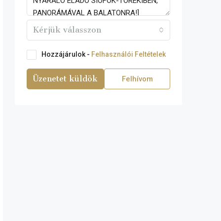
Kérjük válasszon
Hozzájárulok -
Felhasználói Feltételek
Üzenetet küldök
Felhívom