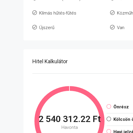
Klímás hűtés-fűtés
Közműh
Újszerű
Van
Hitel Kalkulátor
Önrész
2 540 312.22 Ft
Kölcsön 
Havonta
Havi jelz