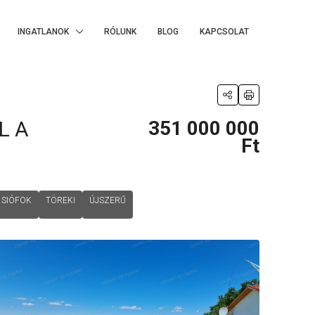
INGATLANOK
RÓLUNK
BLOG
KAPCSOLAT
L A
351 000 000
Ft
SIÓFOK
TÖREKI
ÚJSZERŰ