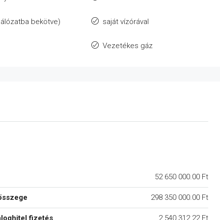
álózatba bekötve)
saját vízórával
Vezetékes gáz
52 650 000.00 Ft
összege
298 350 000.00 Ft
áloghitel fizetés
2 540 312.22 Ft