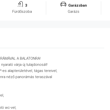
3
Garázsban
Fürdőszoba
Garázs
ORÁMÁVAL A BALATONRA!
nyaraló várja új tulajdonosát!
-es alapterületével, tágas tereivel,
tonra néző panorámás teraszával
el,
ló wc-vel,