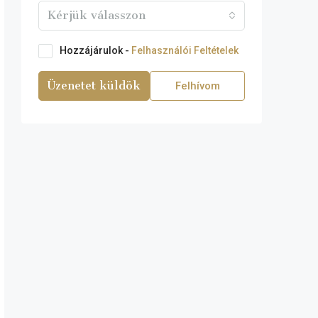
Kérjük válasszon
Hozzájárulok -
Felhasználói Feltételek
Üzenetet küldök
Felhívom