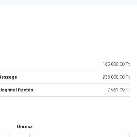
165 000.00 Ft
összege
935 000.00 Ft
áloghitel fizetés
7 961.09 Ft
Önrész