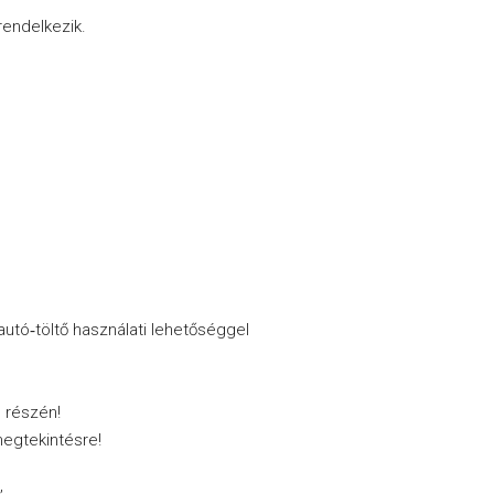
 rendelkezik.
autó‑töltő használati lehetőséggel
 részén!
megtekintésre!
,