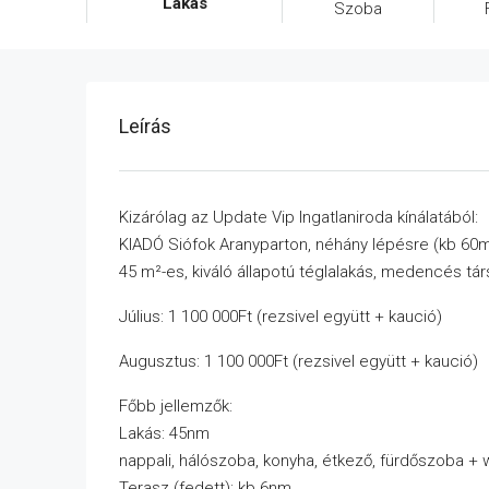
Lakás
Szoba
Leírás
Kizárólag az Update Vip Ingatlaniroda kínálatából:
KIADÓ Siófok Aranyparton, néhány lépésre (kb 60m) 
45 m²-es, kiváló állapotú téglalakás, medencés tá
Július: 1 100 000Ft (rezsivel együtt + kaució)
Augusztus: 1 100 000Ft (rezsivel együtt + kaució)
Főbb jellemzők:
Lakás: 45nm
nappali, hálószoba, konyha, étkező, fürdőszoba + w
Terasz (fedett): kb 6nm