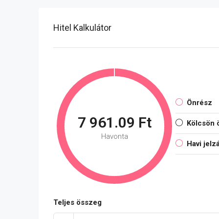
Hitel Kalkulátor
Önrész
7 961.09 Ft
Kölcsön 
Havonta
Havi jelz
Teljes összeg