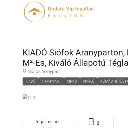
KIADÓ Siófok Aranyparton, 
M²-Es, Kiváló Állapotú Tég
Siófok Aranypart
KIADÓ
ARANYPART
CIRKÓ
KIVÁLÓ
KLÍMÁS HŰTÉS-F
Ingatlantípus
2