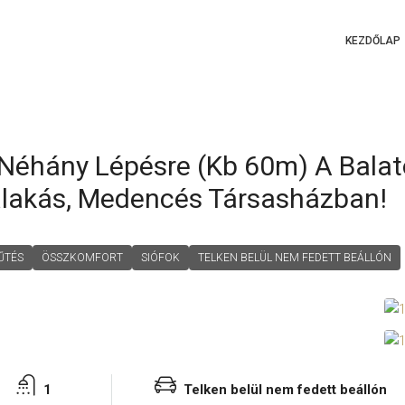
KEZDŐLAP
Néhány Lépésre (kb 60m) A Balaton
lalakás, Medencés Társasházban!
ŰTÉS
ÖSSZKOMFORT
SIÓFOK
TELKEN BELÜL NEM FEDETT BEÁLLÓN
1
Telken belül nem fedett beállón