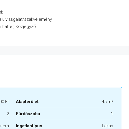
i:
elülvizsgálat/szakvélemény,
 háttér, Közjegyző,
00 Ft
Alapterület
45 m²
2
Fürdőszoba
1
l nem
Ingatlantípus
Lakás