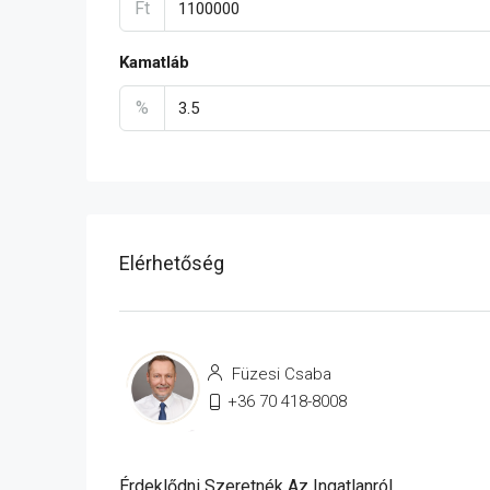
Ft
Kamatláb
%
Elérhetőség
Füzesi Csaba
+36 70 418-8008
Érdeklődni Szeretnék Az Ingatlanról