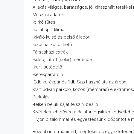
A lakás világos, barátságos, jól kihasznált terekkel
Műszaki adatok:
-cirkó fűtés
-saját split klíma
-kiváló külső és belső állapot
-azonnal költözhető
Társasházi extrák:
-külső, fűtött (solar) medence
-kerti sütögető
-kerékpártároló
-2db kerékpár és 1db Sup használata az árban
-zárt udvari parkoló, közös (mérőórás) elektromos
Parkolás:
-telken belüli, saját felszíni beálló
Kivételes lehetőség a Balaton egyik legkedveltebb
Hívjon bizalommal, és egyeztessünk időpontot a 
Bővebb információért, megtekintés egyeztetésért