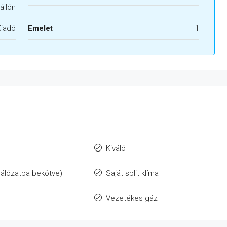
állón
Kiadó
Emelet
1
Kiváló
álózatba bekötve)
Saját split klíma
Vezetékes gáz