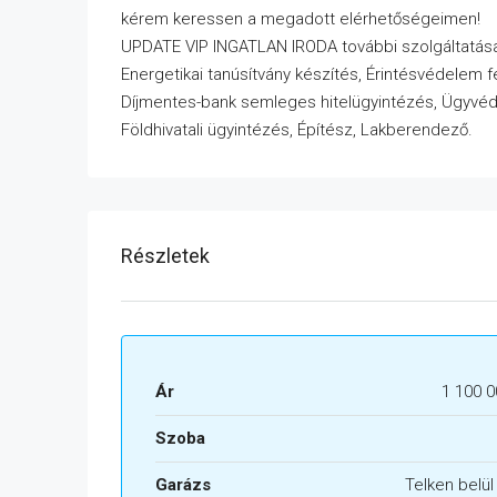
kérem keressen a megadott elérhetőségeimen!
UPDATE VIP INGATLAN IRODA további szolgáltatása
Energetikai tanúsítvány készítés, Érintésvédelem f
Díjmentes-bank semleges hitelügyintézés, Ügyvédi
Földhivatali ügyintézés, Építész, Lakberendező.
Részletek
Ár
1 100 0
Szoba
Garázs
Telken belü