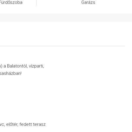
Fürdőszoba
Garázs
a Balatontól, vízparti,
rsasházban!
c, előtér, fedett terasz