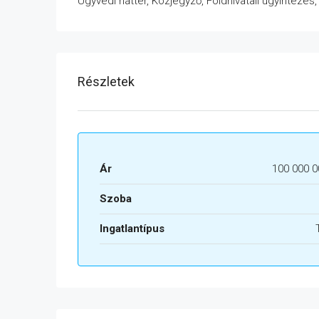
Ügyvédi háttér, Közjegyző, Földhivatali ügyintézés
Részletek
Ár
100 000 0
Szoba
Ingatlantípus