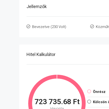
Jellemzők
Bevezetve (230 Volt)
Közműh
Hitel Kalkulátor
Önrész
723 735.68 Ft
Kölcsön 
Havonta