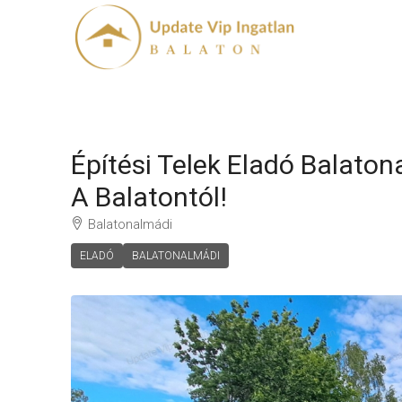
Építési Telek Eladó Balato
A Balatontól!
Balatonalmádi
ELADÓ
BALATONALMÁDI