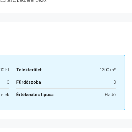
, Építész, Lakberendező.
00 Ft
Telekterület
1300 m²
0
Fürdőszoba
0
Telek
Értékesítés típusa
Eladó