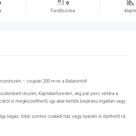
0
0
a
Fürdőszoba
Alapt
árosrészén – csupán 200 m-re a Balatontól!
közkedvelt részén, Káptalanfüreden, alig pár perc sétára a
cáról is megközelíthető, így akár kettős bejárású ingatlan vagy
gy tágas, több szintes családi ház vagy nyaraló is építhető rá,