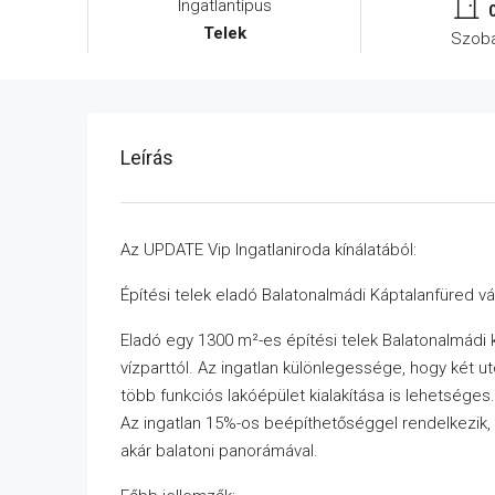
Ingatlantípus
Telek
Szob
Leírás
Az UPDATE Vip Ingatlaniroda kínálatából:
Építési telek eladó Balatonalmádi Káptalanfüred v
Eladó egy 1300 m²-es építési telek Balatonalmádi 
vízparttól. Az ingatlan különlegessége, hogy két ut
több funkciós lakóépület kialakítása is lehetséges.
Az ingatlan 15%-os beépíthetőséggel rendelkezik, í
akár balatoni panorámával.