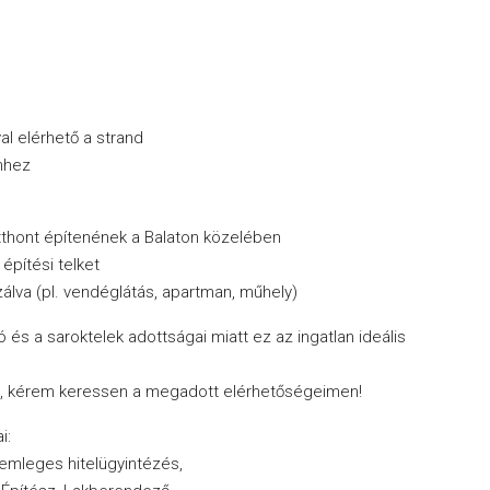
al elérhető a strand
nhez
tthont építenének a Balaton közelében
építési telket
zálva (pl. vendéglátás, apartman, műhely)
ió és a saroktelek adottságai miatt ez az ingatlan ideális
t, kérem keressen a megadott elérhetőségeimen!
i:
semleges hitelügyintézés,