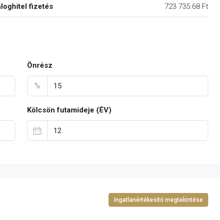
áloghitel fizetés
723 735.68 Ft
Önrész
%
Kölcsön futamideje (ÉV)
Ingatlanértékesítő megtekintése