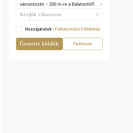
Kérjük válasszon
Hozzájárulok -
Felhasználói Feltételek
Üzenetet küldök
Felhívom