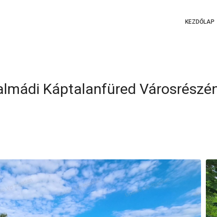
KEZDŐLAP
nalmádi Káptalanfüred Városrészé