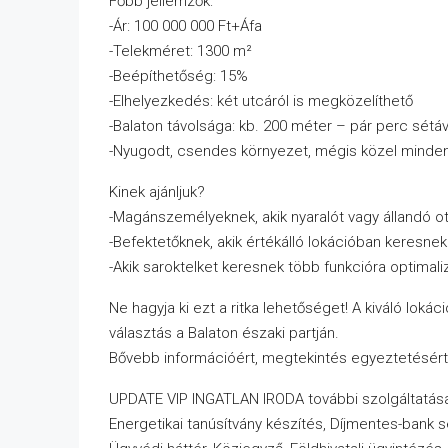
Főbb jellemzők:
-Ár: 100 000 000 Ft+Áfa
-Telekméret: 1300 m²
-Beépíthetőség: 15%
-Elhelyezkedés: két utcáról is megközelíthető
-Balaton távolsága: kb. 200 méter – pár perc sétáv
-Nyugodt, csendes környezet, mégis közel minde
Kinek ajánljuk?
-Magánszemélyeknek, akik nyaralót vagy állandó o
-Befektetőknek, akik értékálló lokációban keresnek 
-Akik saroktelket keresnek több funkcióra optimali
Ne hagyja ki ezt a ritka lehetőséget! A kiváló lokác
választás a Balaton északi partján.
Bővebb információért, megtekintés egyeztetésér
UPDATE VIP INGATLAN IRODA további szolgáltatása
Energetikai tanúsítvány készítés, Díjmentes-bank 