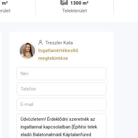
m²
1300 m²
erület
Telekterület
Treszler Kata
Ingatlanértékesítő
megtekintése