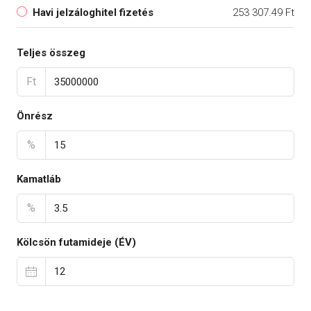
Havi jelzáloghitel fizetés
253 307.49 Ft
Teljes összeg
Ft
Önrész
%
Kamatláb
%
Kölcsön futamideje (ÉV)