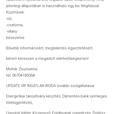
jelenlegi állapotában is használható egy kis felújítással.
Közművek:
-víz,
-csatorna,
-villany
bevezetve
Bővebb információért, megtekintés egyeztetésért,
kérem keressen a megadott elérhetőségeimen!
Molnár Zsuzsanna:
tel: 06704185068
UPDATE VIP INGATLAN IRODA további szolgáltatásai:
Energetikai tanúsítvány készítés, Díjmentes-bank semleges
hitelügyintézés,
Ügyvédi háttér, Közjegyző, Földhivatali ügyintézés, Építész,