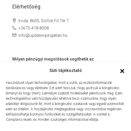
Elérhetőség
Iroda: 8600, Siófok Fő Tér 7.
+3670-418-8008
info@updatevipingatlan.hu
Milyen pénzügyi megoldások segíthetik az
ingatlanvásárlást és az azt követő időszakot?
Süti tájékoztató
Miért érdemes velünk dolgozni? – Személyre szabott
Használunk olyan technológiákat, mint a sütik, az eszközinformációk
szolgáltatás a Balaton környékén
tárolására és/vagy elérésére. Ezt azért tesszük, hogy javítsuk a böngészési
MIT KÍNÁLHAT SZÁMUNKRA EGY INGATLANIRODA VEVŐI
élményt és hogy (nem) személyre szabott hirdetéseket jelenítsünk meg. Ezen
technológiákhoz való hozzájárulás lehetővé teszi számunkra, hogy olyan
ÉS ELADÓI NÉZŐPONTBÓL?
adatokat dolgozzunk fel, mint a böngészési szokások vagy egyedi azonosítók
ezen az oldalon. A hozzájárulás megtagadása vagy visszavonása negatívan
MILYEN KÖLTSÉGEKKEL KELL SZÁMOLNUNK
befolyásolhatja bizonyos funkciókat és szolgáltatásokat. A sütiket a
INGATLANVÁSÁRLÁS SORÁN?
Complainz kezeli, és minden szükséges információval ellátja.
NYARALNI MENT A HASZNÁLTLAKÁS-PIAC