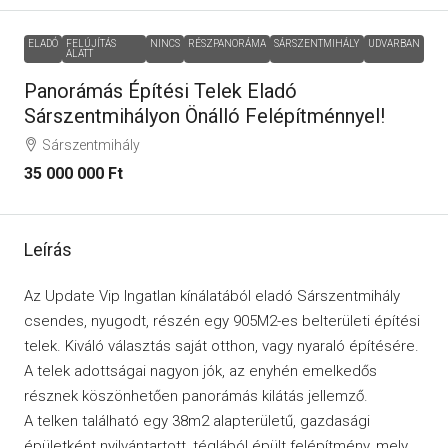
ELADÓ
FELÚJÍTÁS
NINCS
RÉSZPANORÁMA
SÁRSZENTMIHÁLY
UDVARBAN
ALATT
Panorámás Építési Telek Eladó
Sárszentmihályon Önálló Felépítménnyel!
Sárszentmihály
35 000 000 Ft
Leírás
Az Update Vip Ingatlan kínálatából eladó Sárszentmihály
csendes, nyugodt, részén egy 905M2-es belterületi építési
telek. Kiváló választás saját otthon, vagy nyaraló építésére.
A telek adottságai nagyon jók, az enyhén emelkedős
résznek köszönhetően panorámás kilátás jellemző.
A telken található egy 38m2 alapterületű, gazdasági
épületként nyilvántartott, téglából épült felépítmény, mely