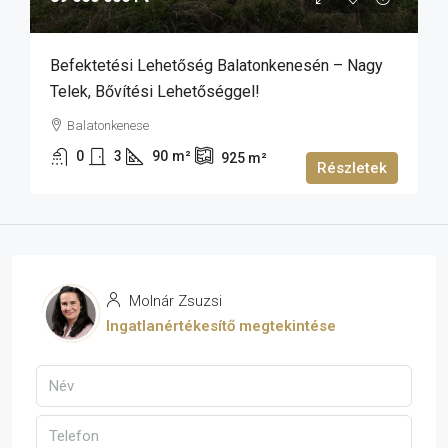
Befektetési Lehetőség Balatonkenesén – Nagy
Telek, Bővítési Lehetőséggel!
Balatonkenese
0
3
90
m²
925
m²
Részletek
Molnár Zsuzsi
Ingatlanértékesítő megtekintése