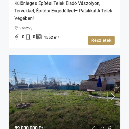
Különleges Építési Telek Eladó Vászolyon,
Tervekkel, Építési Engedéllyel– Patakkal A Telek
Végében!
Vászoly
0
0
1552
m²
Részletek
89 000 000 Ft