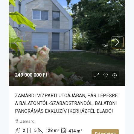
249 000 000 Ft
ZAMÁRDI VÍZPARTI UTCÁJÁBAN, PÁR LÉPÉSRE
A BALATONTÓL-SZABADSTRANDÓL, BALATONI
PANORÁMÁS EXKLUZÍV IKERHÁZFÉL ELADÓ!
Zamárdi
2
5
128
m²
414
m²
Részletek