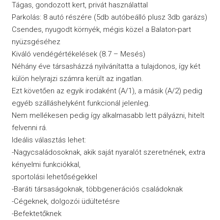
Tágas, gondozott kert, privát használattal
Parkolás: 8 autó részére (5db autóbeálló plusz 3db garázs)
Csendes, nyugodt környék, mégis közel a Balaton-part
nyüzsgéséhez
Kiváló vendégértékelések (8.7 – Mesés)
Néhány éve társasházzá nyilvánítatta a tulajdonos, így két
külön helyrajzi számra került az ingatlan.
Ezt követően az egyik irodaként (A/1), a másik (A/2) pedig
egyéb szálláshelyként funkcionál jelenleg.
Nem mellékesen pedig így alkalmasabb lett pályázni, hitelt
felvenni rá.
Ideális választás lehet:
-Nagycsaládosoknak, akik saját nyaralót szeretnének, extra
kényelmi funkciókkal,
sportolási lehetőségekkel
-Baráti társaságoknak, többgenerációs családoknak
-Cégeknek, dolgozói üdültetésre
-Befektetőknek