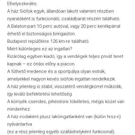
Elhelyezkedés:
A ház Siófok egyik, állandóan lakott valamint részben
nyaralóként is funkcionáló, családbarát részén található.
A Balaton-part 10 perc autóval, vagy 20 perc kerékpárral
érhető el biztonságos bringaúton.
Budapest repülőtere 126 km-re található.
Miért különleges ez az ingatlan?
Kizárólag egyben kiadó, így a vendégek teljes privát teret
kapnak – ez óriási előny a piacon.
A fűthető medence és a sportpálya olyan extrák,
amelyekkel nagyon kevés siófoki ingatlan rendelkezik.
A ház jelenleg is stabil, visszatérő vendégkörrel működik,
így kiváló befektetési lehetőség.
A környék csendes, pihenésre tökéletes, mégis közel van
mindenhez.
A ház irodaként plusz lakóingatlanként van (külön hrsz-n)
nyilvántartva
(ez a rész jelenleg egyéb szálláshelyként funkcionál).