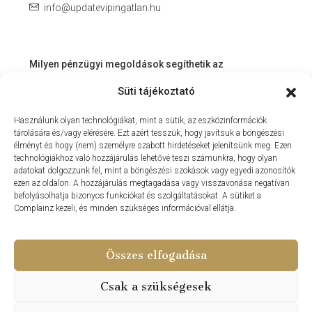
info@updatevipingatlan.hu
Milyen pénzügyi megoldások segíthetik az
ingatlanvásárlást és az azt követő időszakot?
Süti tájékoztató
Miért érdemes velünk dolgozni? – Személyre szabott
Használunk olyan technológiákat, mint a sütik, az eszközinformációk
szolgáltatás a Balaton környékén
tárolására és/vagy elérésére. Ezt azért tesszük, hogy javítsuk a böngészési
MIT KÍNÁLHAT SZÁMUNKRA EGY INGATLANIRODA VEVŐI
élményt és hogy (nem) személyre szabott hirdetéseket jelenítsünk meg. Ezen
technológiákhoz való hozzájárulás lehetővé teszi számunkra, hogy olyan
ÉS ELADÓI NÉZŐPONTBÓL?
adatokat dolgozzunk fel, mint a böngészési szokások vagy egyedi azonosítók
ezen az oldalon. A hozzájárulás megtagadása vagy visszavonása negatívan
MILYEN KÖLTSÉGEKKEL KELL SZÁMOLNUNK
befolyásolhatja bizonyos funkciókat és szolgáltatásokat. A sütiket a
INGATLANVÁSÁRLÁS SORÁN?
Complainz kezeli, és minden szükséges információval ellátja.
NYARALNI MENT A HASZNÁLTLAKÁS-PIAC
Összes elfogadása
Csak a szükségesek
© Update Vip Ingatlaniroda - Minden Jog Fenntartva 2024 –