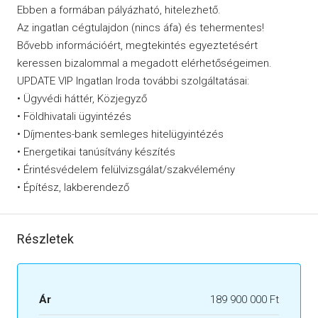
Ebben a formában pályázható, hitelezhető.
Az ingatlan cégtulajdon (nincs áfa) és tehermentes!
Bővebb információért, megtekintés egyeztetésért
keressen bizalommal a megadott elérhetőségeimen.
UPDATE VIP Ingatlan Iroda további szolgáltatásai:
• Ügyvédi háttér, Közjegyző
• Földhivatali ügyintézés
• Díjmentes-bank semleges hitelügyintézés
• Energetikai tanúsítvány készítés
• Érintésvédelem felülvizsgálat/szakvélemény
• Építész, lakberendező
Részletek
Ár
189 900 000 Ft