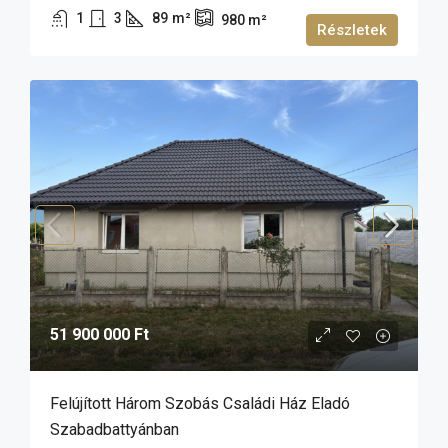
1
3
89
m²
980
m²
Részletek
51 900 000 Ft
Felújított Három Szobás Családi Ház Eladó
Szabadbattyánban