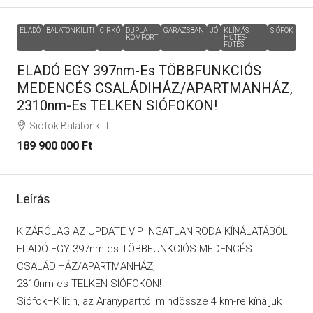
ELADÓ
BALATONKILITI
CIRKÓ
DUPLA
GARÁZSBAN
JÓ
KLÍMÁS
SIÓFOK
KOMFORT
HŰTÉS-
FŰTÉS
ELADÓ EGY 397nm-Es TÖBBFUNKCIÓS
MEDENCÉS CSALÁDIHÁZ/APARTMANHÁZ,
2310nm-Es TELKEN SIÓFOKON!
Siófok Balatonkiliti
189 900 000 Ft
Leírás
KIZÁRÓLAG AZ UPDATE VIP INGATLANIRODA KÍNÁLATÁBÓL:
ELADÓ EGY 397nm-es TÖBBFUNKCIÓS MEDENCÉS
CSALÁDIHÁZ/APARTMANHÁZ,
2310nm-es TELKEN SIÓFOKON!
Siófok–Kilitin, az Aranyparttól mindössze 4 km-re kínáljuk