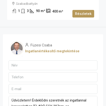
Szabadbattyán
1
3
90
m²
400
m²
Részletek
Füzesi Csaba
Ingatlanértékesítő megtekintése