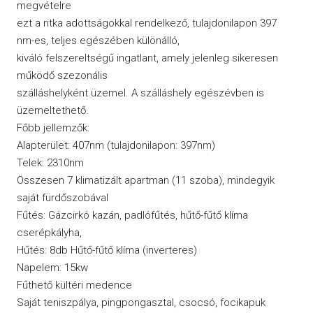
megvételre
ezt a ritka adottságokkal rendelkező, tulajdonilapon 397
nm-es, teljes egészében különálló,
kiváló felszereltségű ingatlant, amely jelenleg sikeresen
működő szezonális
szálláshelyként üzemel. A szálláshely egészévben is
üzemeltethető.
Főbb jellemzők:
Alapterület: 407nm (tulajdonilapon: 397nm)
Telek: 2310nm
Összesen 7 klimatizált apartman (11 szoba), mindegyik
saját fürdőszobával
Fűtés: Gázcirkó kazán, padlófűtés, hűtő-fűtő klíma
cserépkályha,
Hűtés: 8db Hűtő-fűtő klíma (inverteres)
Napelem: 15kw
Fűthető kültéri medence
Saját teniszpálya, pingpongasztal, csocsó, focikapuk