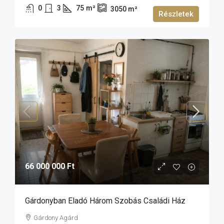
0
3
75
m²
3050
m²
Részletek
66 000 000 Ft
Gárdonyban Eladó Három Szobás Családi Ház
Gárdony Agárd