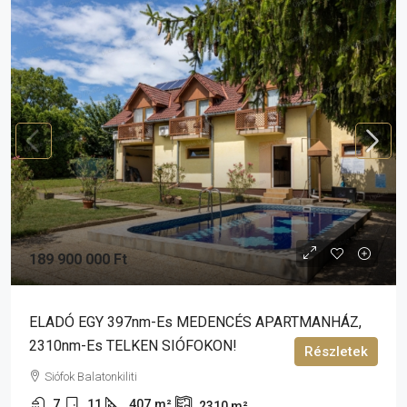
189 900 000 Ft
ELADÓ EGY 397nm-Es MEDENCÉS APARTMANHÁZ,
2310nm-Es TELKEN SIÓFOKON!
Részletek
Siófok Balatonkiliti
7
11
407
m²
2310
m²