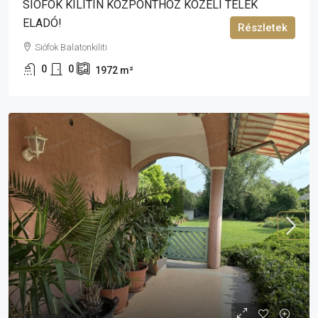
SIÓFOK KILITIN KÖZPONTHOZ KÖZELI TELEK
ELADÓ!
Részletek
Siófok Balatonkiliti
0
0
1972
m²