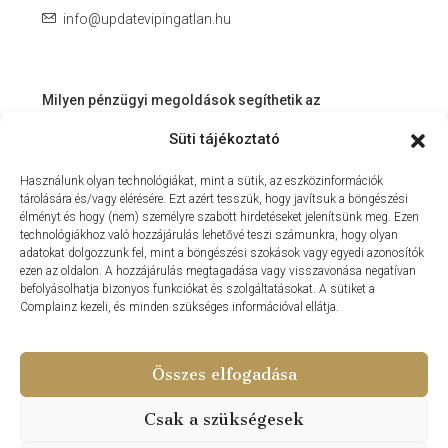
info@updatevipingatlan.hu
Milyen pénzügyi megoldások segíthetik az
ingatlanvásárlást és az azt követő időszakot?
Süti tájékoztató
Miért érdemes velünk dolgozni? – Személyre szabott
Használunk olyan technológiákat, mint a sütik, az eszközinformációk
szolgáltatás a Balaton környékén
tárolására és/vagy elérésére. Ezt azért tesszük, hogy javítsuk a böngészési
MIT KÍNÁLHAT SZÁMUNKRA EGY INGATLANIRODA VEVŐI
élményt és hogy (nem) személyre szabott hirdetéseket jelenítsünk meg. Ezen
technológiákhoz való hozzájárulás lehetővé teszi számunkra, hogy olyan
ÉS ELADÓI NÉZŐPONTBÓL?
adatokat dolgozzunk fel, mint a böngészési szokások vagy egyedi azonosítók
ezen az oldalon. A hozzájárulás megtagadása vagy visszavonása negatívan
MILYEN KÖLTSÉGEKKEL KELL SZÁMOLNUNK
befolyásolhatja bizonyos funkciókat és szolgáltatásokat. A sütiket a
INGATLANVÁSÁRLÁS SORÁN?
Complainz kezeli, és minden szükséges információval ellátja.
NYARALNI MENT A HASZNÁLTLAKÁS-PIAC
Összes elfogadása
Csak a szükségesek
© Update Vip Ingatlaniroda - Minden Jog Fenntartva 2024 –