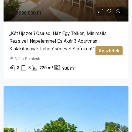
174 990 000 Ft
„Két Újszerű Családi Ház Egy Telken, Minimális
Rezsivel, Napelemmel És Akár 3 Apartman
Kialakításának Lehetőségével Siófokon!”
Részletek
Siófok Balatonkiliti
3
8
220
m²
900
m²