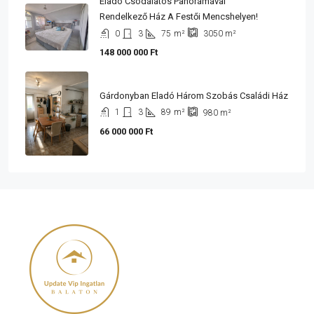
Eladó Csodálatos Panorámával
Rendelkező Ház A Festői Mencshelyen!
0
3
75
m²
3050
m²
148 000 000 Ft
Gárdonyban Eladó Három Szobás Családi Ház
1
3
89
m²
980
m²
66 000 000 Ft