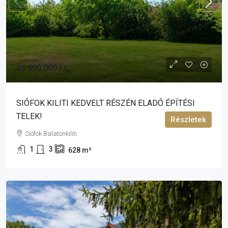
25 990 000 Ft
SIÓFOK KILITI KEDVELT RÉSZÉN ELADÓ ÉPÍTÉSI
TELEK!
Részletek
Siófok Balatonkiliti
1
3
628
m²