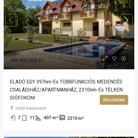
189 900 000 Ft
ELADÓ EGY 397nm-Es TÖBBFUNKCIÓS MEDENCÉS
CSALÁDIHÁZ/APARTMANHÁZ, 2310nm-Es TELKEN
SIÓFOKON!
Részletek
Siófok Balatonkiliti
7
11
407
m²
2310
m²