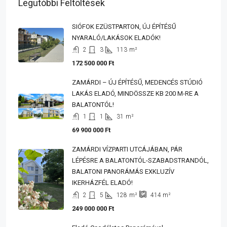
Legutóbbi Feltöltések
SIÓFOK EZÜSTPARTON, ÚJ ÉPÍTÉSŰ
NYARALÓ/LAKÁSOK ELADÓK!
2
3
113
m²
172 500 000 Ft
ZAMÁRDI – ÚJ ÉPÍTÉSŰ, MEDENCÉS STÚDIÓ
LAKÁS ELADÓ, MINDÖSSZE KB 200 M-RE A
BALATONTÓL!
1
1
31
m²
69 900 000 Ft
ZAMÁRDI VÍZPARTI UTCÁJÁBAN, PÁR
LÉPÉSRE A BALATONTÓL-SZABADSTRANDÓL,
BALATONI PANORÁMÁS EXKLUZÍV
IKERHÁZFÉL ELADÓ!
2
5
128
m²
414
m²
249 000 000 Ft