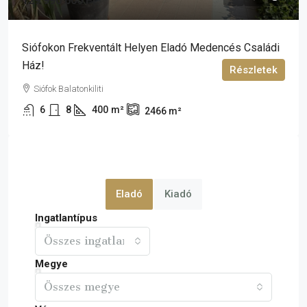
129 990 000 Ft
Siófokon Frekventált Helyen Eladó Medencés Családi
Ház!
Részletek
Siófok Balatonkiliti
6
8
400
m²
2466
m²
Eladó
Kiadó
Ingatlantípus
Összes ingatlan
Megye
Összes megye