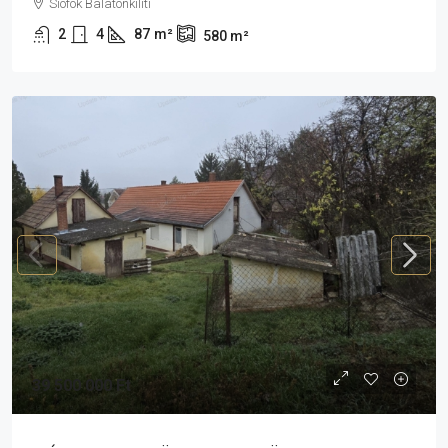
Siófok Balatonkiliti
2
4
87
m²
580
m²
39 500 000 Ft