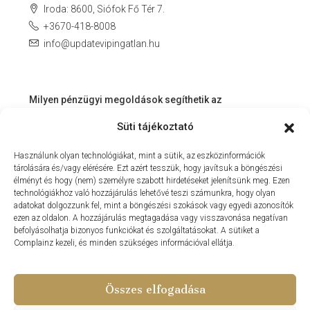
Iroda: 8600, Siófok Fő Tér 7.
+3670-418-8008
info@updatevipingatlan.hu
Milyen pénzügyi megoldások segíthetik az
ingatlanvásárlást és az azt követő időszakot?
Süti tájékoztató
Miért érdemes velünk dolgozni? – Személyre szabott
Használunk olyan technológiákat, mint a sütik, az eszközinformációk
szolgáltatás a Balaton környékén
tárolására és/vagy elérésére. Ezt azért tesszük, hogy javítsuk a böngészési
MIT KÍNÁLHAT SZÁMUNKRA EGY INGATLANIRODA VEVŐI
élményt és hogy (nem) személyre szabott hirdetéseket jelenítsünk meg. Ezen
technológiákhoz való hozzájárulás lehetővé teszi számunkra, hogy olyan
ÉS ELADÓI NÉZŐPONTBÓL?
adatokat dolgozzunk fel, mint a böngészési szokások vagy egyedi azonosítók
ezen az oldalon. A hozzájárulás megtagadása vagy visszavonása negatívan
MILYEN KÖLTSÉGEKKEL KELL SZÁMOLNUNK
befolyásolhatja bizonyos funkciókat és szolgáltatásokat. A sütiket a
INGATLANVÁSÁRLÁS SORÁN?
Complainz kezeli, és minden szükséges információval ellátja.
NYARALNI MENT A HASZNÁLTLAKÁS-PIAC
Összes elfogadása