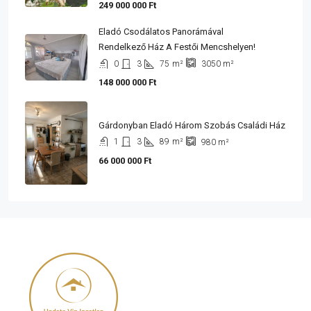
249 000 000 Ft
Eladó Csodálatos Panorámával
Rendelkező Ház A Festői Mencshelyen!
0
3
75
m²
3050
m²
148 000 000 Ft
Gárdonyban Eladó Három Szobás Családi Ház
1
3
89
m²
980
m²
66 000 000 Ft