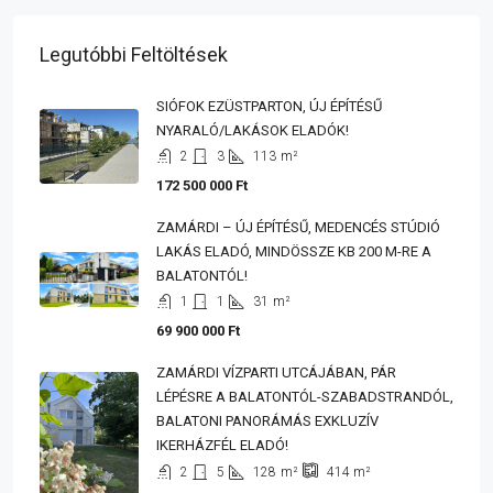
Legutóbbi Feltöltések
SIÓFOK EZÜSTPARTON, ÚJ ÉPÍTÉSŰ
NYARALÓ/LAKÁSOK ELADÓK!
2
3
113
m²
172 500 000 Ft
ZAMÁRDI – ÚJ ÉPÍTÉSŰ, MEDENCÉS STÚDIÓ
LAKÁS ELADÓ, MINDÖSSZE KB 200 M-RE A
BALATONTÓL!
1
1
31
m²
69 900 000 Ft
ZAMÁRDI VÍZPARTI UTCÁJÁBAN, PÁR
LÉPÉSRE A BALATONTÓL-SZABADSTRANDÓL,
BALATONI PANORÁMÁS EXKLUZÍV
IKERHÁZFÉL ELADÓ!
2
5
128
m²
414
m²