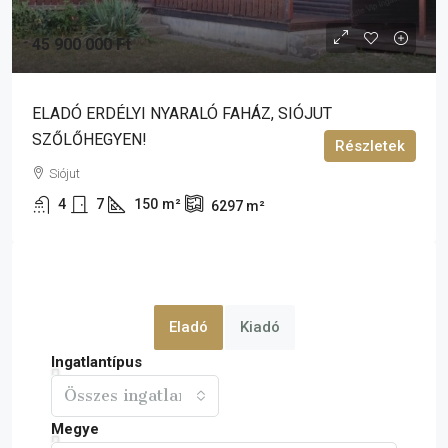
45 900 000 Ft
ELADÓ ERDÉLYI NYARALÓ FAHÁZ, SIÓJUT
SZŐLŐHEGYEN!
Részletek
Siójut
4
7
150
m²
6297
m²
Eladó
Kiadó
Ingatlantípus
Összes ingatlan
Megye