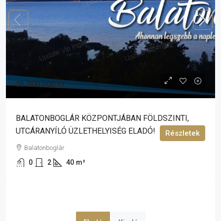
35 000 000 Ft
BALATONBOGLÁR KÖZPONTJÁBAN FÖLDSZINTI,
UTCÁRANYÍLÓ ÜZLETHELYISÉG ELADÓ!
Részletek
Balatonboglár
0
2
40
m²