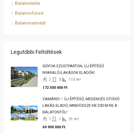
Balatonlelle
Balatonfüred
Balatonalmádi
Legutóbbi Feltöltések
SIÓFOK EZÜSTPARTON, ÚJ ÉPÍTÉSŰ
NYARALÓ/LAKÁSOK ELADÓK!
2
3
113
m²
172 500 000 Ft
ZAMÁRDI – ÚJ ÉPÍTÉSŰ, MEDENCÉS STÚDIÓ
LAKÁS ELADÓ, MINDÖSSZE KB 200 M-RE A
BALATONTÓL!
1
1
31
m²
69 900 000 Ft