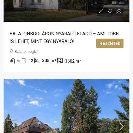
119 900 000 Ft
BALATONBOGLÁRON NYARALÓ ELADÓ – AMI TÖBB
IS LEHET, MINT EGY NYARALÓ!
Részletek
Balatonboglár
6
12
305
m²
3602
m²