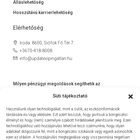
Álláslehetőség
Hosszútávú karrierlehetőség
Elérhetőség
Iroda: 8600, Siófok Fő Tér 7.
+3670-418-8008
info@updatevipingatlan.hu
Milyen pénzügyi megoldások segíthetik az
ingatlanvásárlást és az azt követő időszakot?
Süti tájékoztató
Miért érdemes velünk dolgozni? – Személyre szabott
Használunk olyan technológiákat, mint a sütik, az eszközinformációk
szolgáltatás a Balaton környékén
tárolására és/vagy elérésére. Ezt azért tesszük, hogy javítsuk a böngészési
MIT KÍNÁLHAT SZÁMUNKRA EGY INGATLANIRODA VEVŐI
élményt és hogy (nem) személyre szabott hirdetéseket jelenítsünk meg. Ezen
technológiákhoz való hozzájárulás lehetővé teszi számunkra, hogy olyan
ÉS ELADÓI NÉZŐPONTBÓL?
adatokat dolgozzunk fel, mint a böngészési szokások vagy egyedi azonosítók
ezen az oldalon. A hozzájárulás megtagadása vagy visszavonása negatívan
MILYEN KÖLTSÉGEKKEL KELL SZÁMOLNUNK