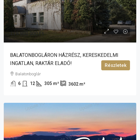
119 900 000 Ft
BALATONBOGLÁRON HÁZRÉSZ, KERESKEDELMI
INGATLAN, RAKTÁR ELADÓ!
Részletek
Balatonboglár
6
12
305
m²
3602
m²