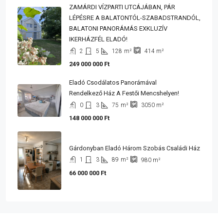
ZAMÁRDI VÍZPARTI UTCÁJÁBAN, PÁR
LÉPÉSRE A BALATONTÓL-SZABADSTRANDÓL,
BALATONI PANORÁMÁS EXKLUZÍV
IKERHÁZFÉL ELADÓ!
2
5
128
m²
414
m²
249 000 000 Ft
Eladó Csodálatos Panorámával
Rendelkező Ház A Festői Mencshelyen!
0
3
75
m²
3050
m²
148 000 000 Ft
Gárdonyban Eladó Három Szobás Családi Ház
1
3
89
m²
980
m²
66 000 000 Ft