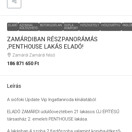
ELADÓ
AZONNAL
BÚTOROZATLAN
DUPLA
HŐSZIGETELT
HŐSZIVATTYÚ
PADLÓ
KÖLTÖZHETŐ
KOMFORT
ZAMÁRDIBAN RÉSZPANORÁMÁS
,PENTHOUSE LAKÁS ELADÓ!
Zamárdi Zamárdi felső
186 871 650 Ft
Leírás
A siófoki Update Vip Ingatlaniroda kínálatából:
ELADÓ ZAMÁRDI üdülőöveztében 21 lakásos ÚJ ÉPÍTÉSŰ
társasház 2. emeleti PENTHOUSE lakása.
A lakásban 4 szoba 2 fürdőszoba valamint konyha-étkező-