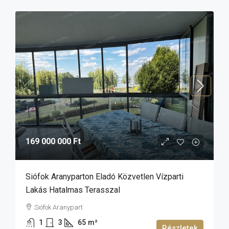
169 000 000 Ft
Siófok Aranyparton Eladó Közvetlen Vízparti
Lakás Hatalmas Terasszal
Siófok Aranypart
1
3
65
m²
Részletek