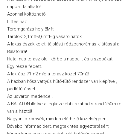
nappali található!
Azonnal költözhető!
Liftes ház.
Teremgarázs hely 8Mft
Tárolók: 2,1mft-3,6mft-ig vásárolhatók.
A lakás észak-keleti tájolású rédzpanorámás kilátással a
Balatonra!
Hatalmas terasz öleli körbe a nappalit és a szobákat.
Egy része fedett.
A lakrész 71m2 míg a terasz közel 70m2!
A házban hőszivattyús hűtő-fűtő rendszer van kiépítve ,
padlófűtéssel.
Az udvaron medence .
A BALATON illetve a legközelebbi szabad strand 250m-re
van a háztól!
Nagyon jó környék, minden elérhető közelségben!
Bővebb információért, megtekintés egyeztetésért,
kérem keressen a megadott elérhetőségeimen!