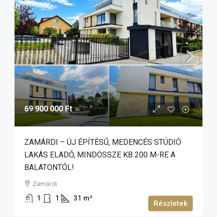
69 900 000 Ft
ZAMÁRDI – ÚJ ÉPÍTÉSŰ, MEDENCÉS STÚDIÓ
LAKÁS ELADÓ, MINDÖSSZE KB 200 M-RE A
BALATONTÓL!
Zamárdi
1
1
31
m²
Részletek