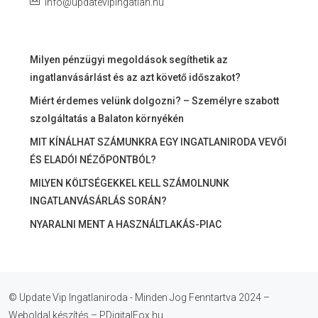
info@updatevipingatlan.hu
Milyen pénzügyi megoldások segíthetik az
ingatlanvásárlást és az azt követő időszakot?
Miért érdemes velünk dolgozni? – Személyre szabott
szolgáltatás a Balaton környékén
MIT KÍNÁLHAT SZÁMUNKRA EGY INGATLANIRODA VEVŐI
ÉS ELADÓI NÉZŐPONTBÓL?
MILYEN KÖLTSÉGEKKEL KELL SZÁMOLNUNK
INGATLANVÁSÁRLÁS SORÁN?
NYARALNI MENT A HASZNÁLTLAKÁS-PIAC
© Update Vip Ingatlaniroda - Minden Jog Fenntartva 2024 –
Weboldal készítés – PDigitalFox.hu