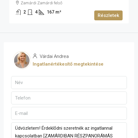
Zamárdi Zamárdi felső
2
4
167
m²
Részletek
Várdai Andrea
Ingatlanértékesítő megtekintése