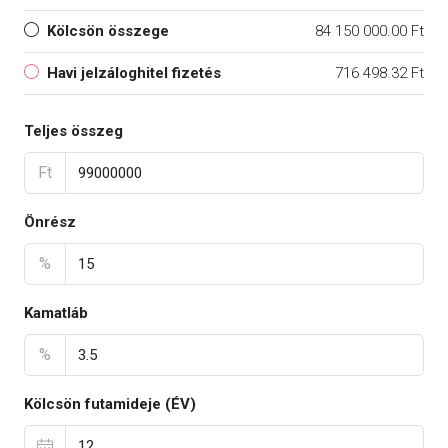
Kölcsön összege
84 150 000.00 Ft
Havi jelzáloghitel fizetés
716 498.32 Ft
Teljes összeg
Ft
Önrész
%
Kamatláb
%
Kölcsön futamideje (ÉV)