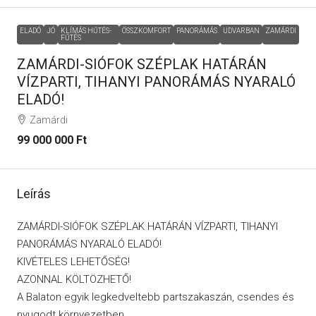
ELADÓ
JÓ
KLÍMÁS HŰTÉS-
ÖSSZKOMFORT
PANORÁMÁS
UDVARBAN
ZAMÁRDI
FŰTÉS
ZAMÁRDI-SIÓFOK SZÉPLAK HATÁRÁN
VÍZPARTI, TIHANYI PANORÁMÁS NYARALÓ
ELADÓ!
Zamárdi
99 000 000 Ft
Leírás
ZAMÁRDI-SIÓFOK SZÉPLAK HATÁRÁN VÍZPARTI, TIHANYI
PANORÁMÁS NYARALÓ ELADÓ!
KIVÉTELES LEHETŐSÉG!
AZONNAL KÖLTÖZHETŐ!
A Balaton egyik legkedveltebb partszakaszán, csendes és
nyugodt környezetben