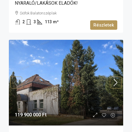
NYARALÓ/LAKÁSOK ELADÓK!
Siófok Balatonszéplak
2
3
113
m²
Részletek
119 900 000 Ft