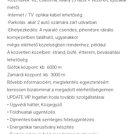
mérő)
-Internet / TV: optikai kábel lehetőség
-Parkolás: akár 2 autó számára zárt udvarban
-Elhelyezkedés: A nyaraló csendes, pihenésre ideális
környezetben található, ugyanakkor
mégis elérhető közelségben mindenhez, például:
A közvetlen közelben: strand, büfé, étterem, bevásárlási
lehetőség
Siófok központ: kb. 6000 m
Zamárdi központ: kb. 3000 m
Bővebb információért, megtekintés egyeztetésért
keressen bizalommal a megadott elérhetőségeimen.
UPDATE VIP Ingatlan Iroda további szolgáltatásai:
• Ügyvédi háttér, Közjegyző
• Földhivatali ügyintézés
• Díjmentes-bank semleges hitelügyintézés
• Energetikai tanúsítvány készítés