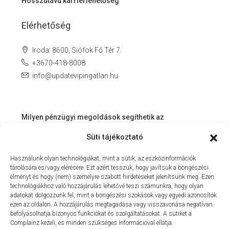
Hosszútávú karrierlehetőség
Elérhetőség
Iroda: 8600, Siófok Fő Tér 7.
+3670-418-8008
info@updatevipingatlan.hu
Milyen pénzügyi megoldások segíthetik az
ingatlanvásárlást és az azt követő időszakot?
Süti tájékoztató
Miért érdemes velünk dolgozni? – Személyre szabott
Használunk olyan technológiákat, mint a sütik, az eszközinformációk
szolgáltatás a Balaton környékén
tárolására és/vagy elérésére. Ezt azért tesszük, hogy javítsuk a böngészési
MIT KÍNÁLHAT SZÁMUNKRA EGY INGATLANIRODA VEVŐI
élményt és hogy (nem) személyre szabott hirdetéseket jelenítsünk meg. Ezen
technológiákhoz való hozzájárulás lehetővé teszi számunkra, hogy olyan
ÉS ELADÓI NÉZŐPONTBÓL?
adatokat dolgozzunk fel, mint a böngészési szokások vagy egyedi azonosítók
ezen az oldalon. A hozzájárulás megtagadása vagy visszavonása negatívan
MILYEN KÖLTSÉGEKKEL KELL SZÁMOLNUNK
befolyásolhatja bizonyos funkciókat és szolgáltatásokat. A sütiket a
INGATLANVÁSÁRLÁS SORÁN?
Complainz kezeli, és minden szükséges információval ellátja.