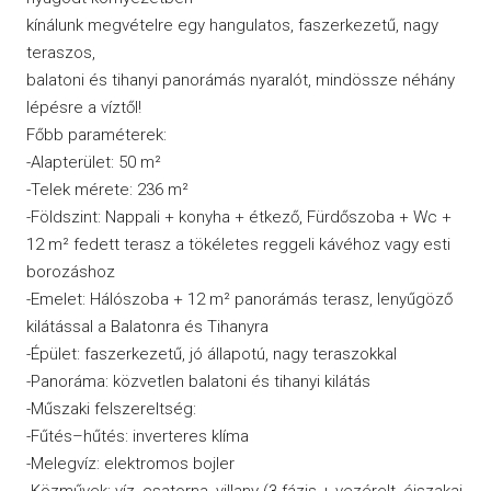
kínálunk megvételre egy hangulatos, faszerkezetű, nagy
teraszos,
balatoni és tihanyi panorámás nyaralót, mindössze néhány
lépésre a víztől!
Főbb paraméterek:
-Alapterület: 50 m²
-Telek mérete: 236 m²
-Földszint: Nappali + konyha + étkező, Fürdőszoba + Wc +
12 m² fedett terasz a tökéletes reggeli kávéhoz vagy esti
borozáshoz
-Emelet: Hálószoba + 12 m² panorámás terasz, lenyűgöző
kilátással a Balatonra és Tihanyra
-Épület: faszerkezetű, jó állapotú, nagy teraszokkal
-Panoráma: közvetlen balatoni és tihanyi kilátás
-Műszaki felszereltség:
-Fűtés–hűtés: inverteres klíma
-Melegvíz: elektromos bojler
-Közművek: víz, csatorna, villany (3 fázis + vezérelt, éjszakai