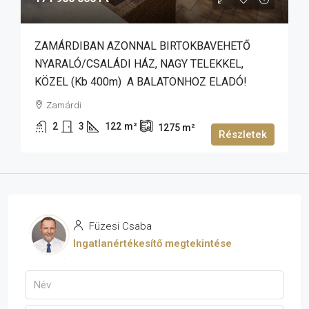
ZAMÁRDIBAN AZONNAL BIRTOKBAVEHETŐ
NYARALÓ/CSALÁDI HÁZ, NAGY TELEKKEL,
KÖZEL (kb 400m) A BALATONHOZ ELADÓ!
Zamárdi
2
3
122
m²
1275
m²
Részletek
Füzesi Csaba
Ingatlanértékesítő megtekintése