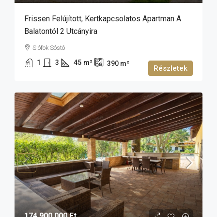
Frissen Felújított, Kertkapcsolatos Apartman A
Balatontól 2 Utcányira
Siófok Sóstó
1
3
45
m²
390
m²
Részletek
174 900 000 Ft