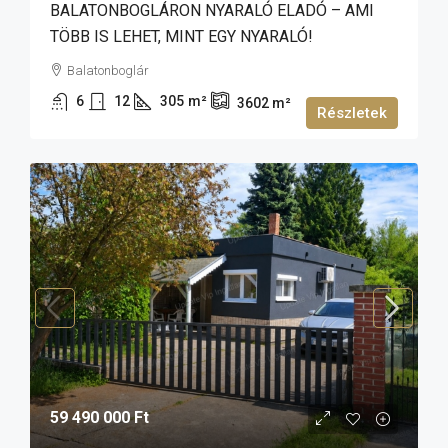
BALATONBOGLÁRON NYARALÓ ELADÓ – AMI
TÖBB IS LEHET, MINT EGY NYARALÓ!
Balatonboglár
6
12
305
m²
3602
m²
Részletek
59 490 000 Ft