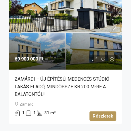
69 900 000 Ft
ZAMÁRDI – ÚJ ÉPÍTÉSŰ, MEDENCÉS STÚDIÓ
LAKÁS ELADÓ, MINDÖSSZE KB 200 M-RE A
BALATONTÓL!
Zamárdi
1
1
31
m²
Részletek