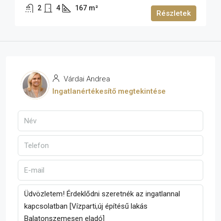
2
4
167
m²
Részletek
Várdai Andrea
Ingatlanértékesítő megtekintése