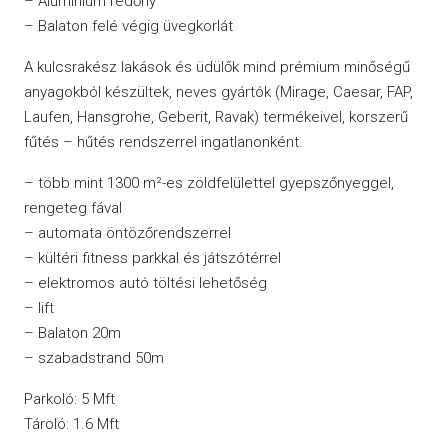
– Alumínium redőny
– Balaton felé végig üvegkorlát
A kulcsrakész lakások és üdülők mind prémium minőségű
anyagokból készültek, neves gyártók (Mirage, Caesar, FAP,
Laufen, Hansgrohe, Geberit, Ravak) termékeivel, korszerű
fűtés – hűtés rendszerrel ingatlanonként.
– több mint 1300 m²-es zöldfelülettel gyepszőnyeggel,
rengeteg fával
– automata öntözőrendszerrel
– kültéri fitness parkkal és játszótérrel
– elektromos autó töltési lehetőség
– lift
– Balaton 20m
– szabadstrand 50m
Parkoló: 5 Mft
Tároló: 1.6 Mft