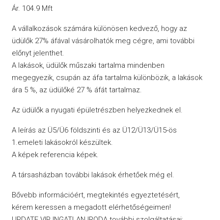
Ár. 104.9 Mft
A vállalkozások számára különösen kedvező, hogy az
üdülők 27% áfával vásárolhatók meg cégre, ami további
előnyt jelenthet.
A lakások, üdülők műszaki tartalma mindenben
megegyezik, csupán az áfa tartalma különbözik, a lakások
ára 5 %, az üdülőké 27 % áfát tartalmaz.
Az üdülők a nyugati épületrészben helyezkednek el.
A leírás az Ü5/Ü6 földszinti és az Ü12/Ü13/Ü15-ös
1.emeleti lakásokról készültek.
A képek referencia képek.
A társasházban további lakások érhetőek még el.
Bővebb információért, megtekintés egyeztetésért,
kérem keressen a megadott elérhetőségeimen!
UPDATE VIP INGATLAN IRODA további szolgáltatásai: