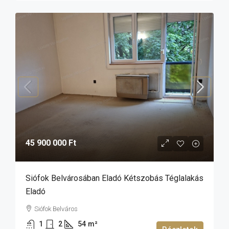
45 900 000 Ft
Siófok Belvárosában Eladó Kétszobás Téglalakás
Eladó
Siófok Belváros
1
2
54
m²