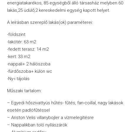
energiatakarékos, 85 egységből álló társasház melyben 60
lakás,25 üdülő,2 kereskedelmi egység kapott helyet.
A leírásban szereplő lakás(ok) paraméterei:
-földszint
-lakótér: 63 m2
-fedett terasz: 14 m2
-kert: 33 m2
-nappali+ 2 hálószoba
-fürdőszoba+ külön wc
-Ny-i tájolás
Műszaki tartalom:
– Egyedi hőszivattyús hűtés- fűtés, fan-coillal, nagy lakások
esetén padlófűtéssel
– Ariston Velis villanybojler a vízmelegítésre
– Nappalikban toló nyílászárók