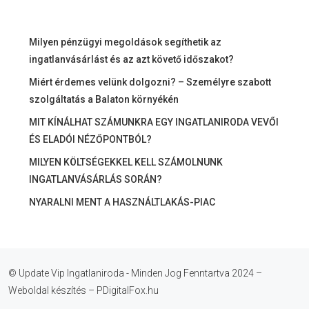
Milyen pénzügyi megoldások segíthetik az
ingatlanvásárlást és az azt követő időszakot?
Miért érdemes velünk dolgozni? – Személyre szabott
szolgáltatás a Balaton környékén
MIT KÍNÁLHAT SZÁMUNKRA EGY INGATLANIRODA VEVŐI
ÉS ELADÓI NÉZŐPONTBÓL?
MILYEN KÖLTSÉGEKKEL KELL SZÁMOLNUNK
INGATLANVÁSÁRLÁS SORÁN?
NYARALNI MENT A HASZNÁLTLAKÁS-PIAC
© Update Vip Ingatlaniroda - Minden Jog Fenntartva 2024 –
Weboldal készítés – PDigitalFox.hu