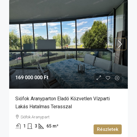
169 000 000 Ft
Siófok Aranyparton Eladó Közvetlen Vízparti
Lakás Hatalmas Terasszal
Siófok Aranypart
1
3
65
m²
Részletek