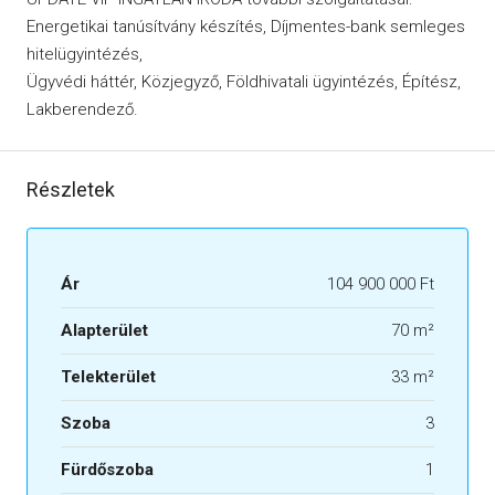
Energetikai tanúsítvány készítés, Díjmentes-bank semleges
hitelügyintézés,
Ügyvédi háttér, Közjegyző, Földhivatali ügyintézés, Építész,
Lakberendező.
Részletek
Ár
104 900 000 Ft
Alapterület
70 m²
Telekterület
33 m²
Szoba
3
Fürdőszoba
1