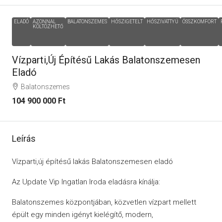
ELADÓ
AZONNAL
BALATONSZEMES
HŐSZIGETELT
HŐSZIVATTYÚ
ÖSSZKOMFORT
KÖLTÖZHETŐ
Vízparti,új Építésű Lakás Balatonszemesen
Eladó
Balatonszemes
104 900 000 Ft
Leírás
Vízparti,új építésű lakás Balatonszemesen eladó
Az Update Vip Ingatlan Iroda eladásra kínálja:
Balatonszemes központjában, közvetlen vízpart mellett
épült egy minden igényt kielégítő, modern,