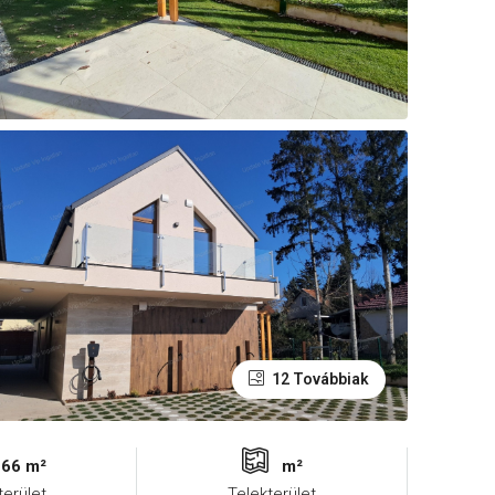
12 Továbbiak
66 m²
m²
terület
Telekterület