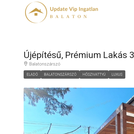
Újépítésű, Prémium Lakás 3
Balatonszárszó
ELADÓ
BALATONSZÁRSZÓ
HŐSZIVATTYÚ
LUXUS