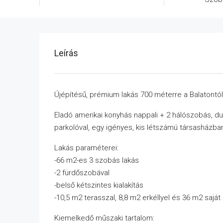
Leírás
Újépítésű, prémium lakás 700 méterre a Balatontól
Eladó amerikai konyhás nappali + 2 hálószobás, du
parkolóval, egy igényes, kis létszámú társasházba
Lakás paraméterei:
-66 m2-es 3 szobás lakás
-2 fürdőszobával
-belső kétszintes kialakítás
-10,5 m2 terasszal, 8,8 m2 erkéllyel és 36 m2 saját 
Kiemelkedő műszaki tartalom: