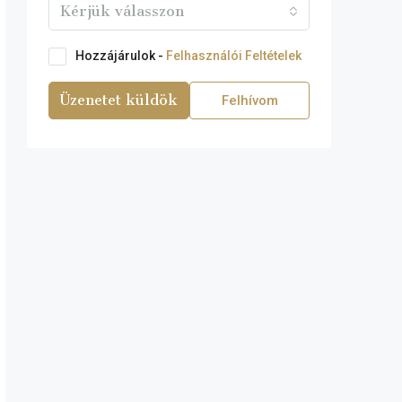
Kérjük válasszon
Hozzájárulok -
Felhasználói Feltételek
Üzenetet küldök
Felhívom