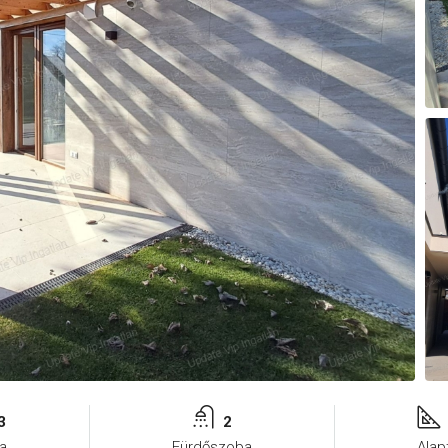
3
2
a
Fürdőszoba
Alap