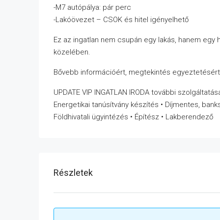
-M7 autópálya: pár perc
-Lakóövezet – CSOK és hitel igényelhető
Ez az ingatlan nem csupán egy lakás, hanem egy 
közelében.
Bővebb információért, megtekintés egyeztetésér
UPDATE VIP INGATLAN IRODA további szolgáltatása
Energetikai tanúsítvány készítés • Díjmentes, bank
Földhivatali ügyintézés • Építész • Lakberendező
Részletek