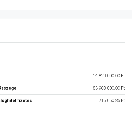
14 820 000.00 Ft
összege
83 980 000.00 Ft
áloghitel fizetés
715 050.85 Ft