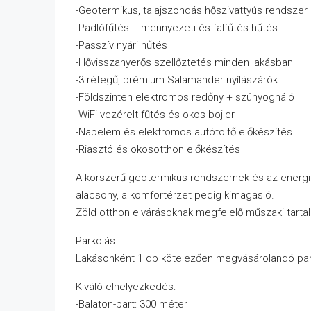
-Geotermikus, talajszondás hőszivattyús rendszer (
-Padlófűtés + mennyezeti és falfűtés-hűtés
-Passzív nyári hűtés
-Hővisszanyerős szellőztetés minden lakásban
-3 rétegű, prémium Salamander nyílászárók
-Földszinten elektromos redőny + szúnyogháló
-WiFi vezérelt fűtés és okos bojler
-Napelem és elektromos autótöltő előkészítés
-Riasztó és okosotthon előkészítés
A korszerű geotermikus rendszernek és az energ
alacsony, a komfortérzet pedig kimagasló.
Zöld otthon elvárásoknak megfelelő műszaki tarta
Parkolás:
Lakásonként 1 db kötelezően megvásárolandó park
Kiváló elhelyezkedés:
-Balaton-part: 300 méter