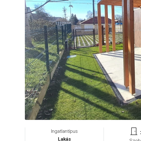
Ingatlantípus
Lakás
Szob