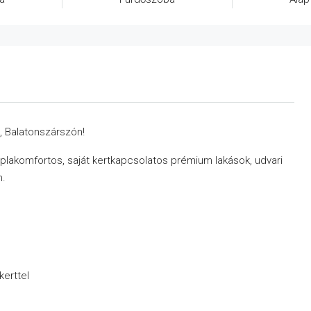
, Balatonszárszón!
plakomfortos, saját kertkapcsolatos prémium lakások, udvari
n.
kerttel