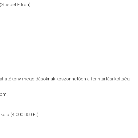
Stiebel Eltron)
iahatékony megoldásoknak köszönhetően a fenntartási költség
lom.
oló (4.000.000 Ft).