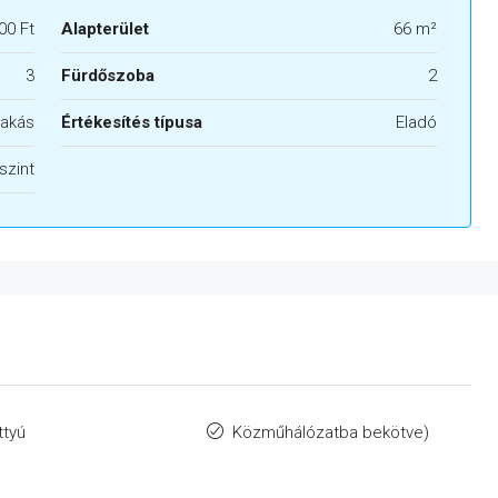
00 Ft
Alapterület
66 m²
3
Fürdőszoba
2
akás
Értékesítés típusa
Eladó
szint
ttyú
Közműhálózatba bekötve)