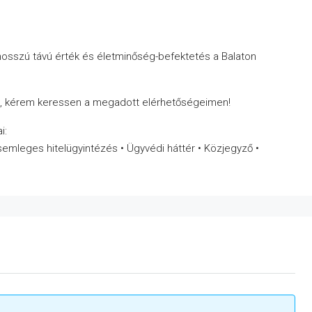
hosszú távú érték és életminőség-befektetés a Balaton
t, kérem keressen a megadott elérhetőségeimen!
i:
semleges hitelügyintézés • Ügyvédi háttér • Közjegyző •