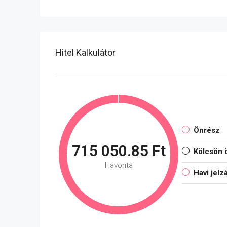
Hitel Kalkulátor
Önrész
715 050.85 Ft
Kölcsön 
Havonta
Havi jelz