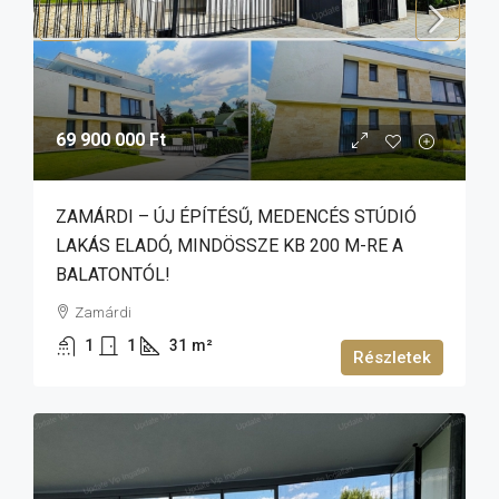
69 900 000 Ft
ZAMÁRDI – ÚJ ÉPÍTÉSŰ, MEDENCÉS STÚDIÓ
LAKÁS ELADÓ, MINDÖSSZE KB 200 M-RE A
BALATONTÓL!
Zamárdi
1
1
31
m²
Részletek