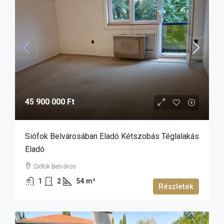
45 900 000 Ft
Siófok Belvárosában Eladó Kétszobás Téglalakás
Eladó
Siófok Belváros
1
2
54
m²
Részletek