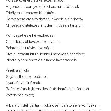
Korszerű, energiatakarékos lakások
Átgondolt alaprajzok, jól kihasználható terek
Erkélyes / teraszos kialakítás
Kertkapcsolatos földszinti lakások is elérhetők
Minőségi kivitelezés, modern műszaki tartalom
Környezet és elhelyezkedés:
Csendes, zöldövezeti környezet
Balaton-part rövid távolságra
Kiváló infrastruktúra, könnyű megközelíthetőség
Ideális pihenéshez és állandó lakhatásra is
Kinek ajánljuk?
Saját otthont keresőknek
Nyaralót vásárlóknak
Befektetőknek (kiemelkedő kiadhatóság a Balaton
közelsége miatt)
A Balaton déli partja – különösen Balatonlelle környéke –