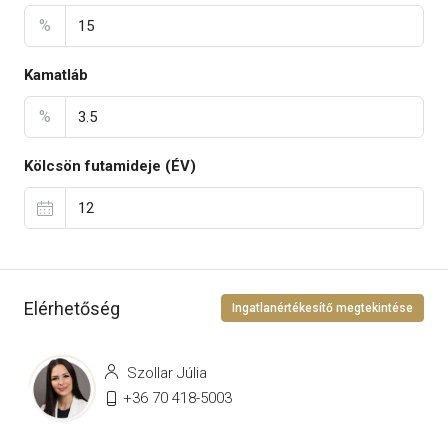
%
Kamatláb
%
Kölcsön futamideje (ÉV)
Elérhetőség
Ingatlanértékesítő megtekintése
Szollar Júlia
+36 70 418-5003