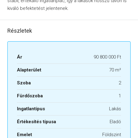
stabil, értékálló ingatlanpiac, így a lakások hosszú távon is
kiváló befektetést jelentenek.
Részletek
Ár
90 800 000 Ft
Alapterület
70 m²
Szoba
2
Fürdőszoba
1
Ingatlantípus
Lakás
Értékesítés típusa
Eladó
Emelet
Földszint