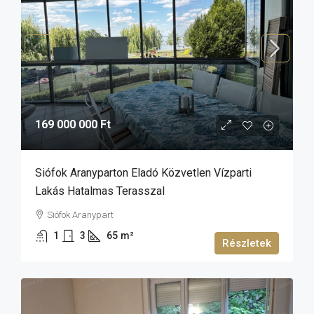
169 000 000 Ft
Siófok Aranyparton Eladó Közvetlen Vízparti
Lakás Hatalmas Terasszal
Siófok Aranypart
1
3
65
m²
Részletek