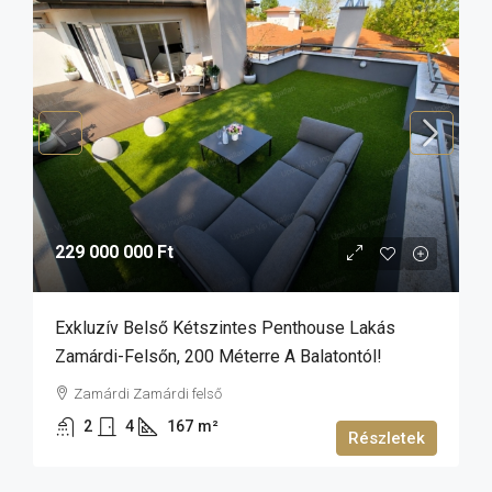
229 000 000 Ft
Exkluzív Belső Kétszintes Penthouse Lakás
Zamárdi-Felsőn, 200 Méterre A Balatontól!
Zamárdi Zamárdi felső
2
4
167
m²
Részletek