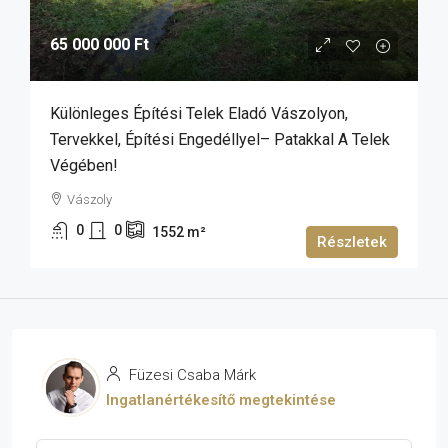
65 000 000 Ft
Különleges Építési Telek Eladó Vászolyon,
Tervekkel, Építési Engedéllyel– Patakkal A Telek
Végében!
Vászoly
0
0
1552
m²
Részletek
Füzesi Csaba Márk
Ingatlanértékesítő megtekintése