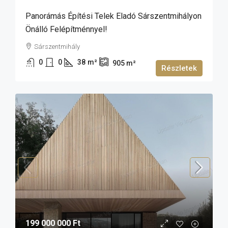
Panorámás Építési Telek Eladó Sárszentmihályon
Önálló Felépítménnyel!
Sárszentmihály
0
0
38
m²
905
m²
Részletek
199 000 000 Ft