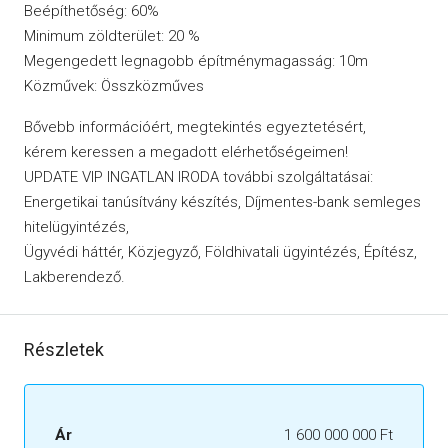
Beépíthetőség: 60%
Minimum zöldterület: 20 %
Megengedett legnagobb építménymagasság: 10m
Közművek: Összközműves
Bővebb információért, megtekintés egyeztetésért,
kérem keressen a megadott elérhetőségeimen!
UPDATE VIP INGATLAN IRODA további szolgáltatásai:
Energetikai tanúsítvány készítés, Díjmentes-bank semleges
hitelügyintézés,
Ügyvédi háttér, Közjegyző, Földhivatali ügyintézés, Építész,
Lakberendező.
Részletek
Ár
1 600 000 000 Ft