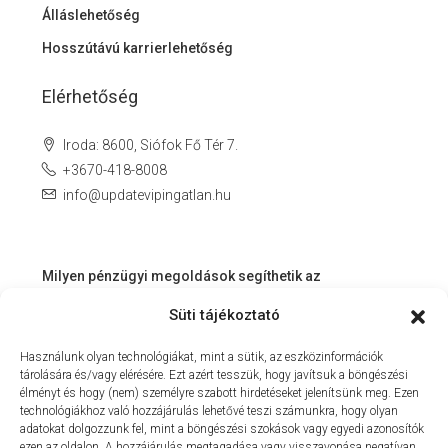
Álláslehetőség
Hosszútávú karrierlehetőség
Elérhetőség
Iroda: 8600, Siófok Fő Tér 7.
+3670-418-8008
info@updatevipingatlan.hu
Milyen pénzügyi megoldások segíthetik az
ingatlanvásárlást és az azt követő időszakot?
Süti tájékoztató
Miért érdemes velünk dolgozni? – Személyre szabott
Használunk olyan technológiákat, mint a sütik, az eszközinformációk
szolgáltatás a Balaton környékén
tárolására és/vagy elérésére. Ezt azért tesszük, hogy javítsuk a böngészési
MIT KÍNÁLHAT SZÁMUNKRA EGY INGATLANIRODA VEVŐI
élményt és hogy (nem) személyre szabott hirdetéseket jelenítsünk meg. Ezen
technológiákhoz való hozzájárulás lehetővé teszi számunkra, hogy olyan
ÉS ELADÓI NÉZŐPONTBÓL?
adatokat dolgozzunk fel, mint a böngészési szokások vagy egyedi azonosítók
ezen az oldalon. A hozzájárulás megtagadása vagy visszavonása negatívan