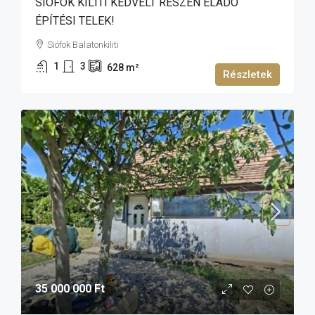
SIÓFOK KILITI KEDVELT RÉSZÉN ELADÓ
ÉPÍTÉSI TELEK!
Siófok Balatonkiliti
1
3
628
m²
Részletek
35 000 000 Ft