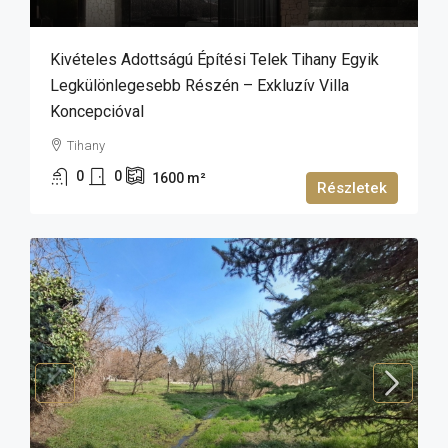
Kivételes Adottságú Építési Telek Tihany Egyik
Legkülönlegesebb Részén – Exkluzív Villa
Koncepcióval
Tihany
0
0
1600
m²
Részletek