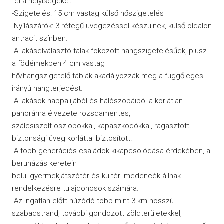
fel a helyiségeket.
-Szigetelés: 15 cm vastag külső hőszigetelés
-Nyílászárók: 3 rétegű üvegezéssel készülnek, külső oldalon
antracit színben.
-A lakáselválasztó falak fokozott hangszigetelésűek, plusz
a födémekben 4 cm vastag
hő/hangszigetelő táblák akadályozzák meg a függőleges
irányú hangterjedést.
-A lakások nappalijából és hálószobáiból a korlátlan
panoráma élvezete rozsdamentes,
szálcsiszolt oszlopokkal, kapaszkodókkal, ragasztott
biztonsági üveg korláttal biztosított.
-A több generációs családok kikapcsolódása érdekében, a
beruházás keretein
belül gyermekjátszótér és kültéri medencék állnak
rendelkezésre tulajdonosok számára.
-Az ingatlan előtt húzódó több mint 3 km hosszú
szabadstrand, további gondozott zöldterületekkel,