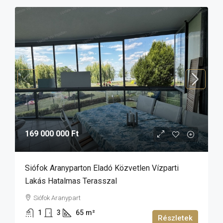
169 000 000 Ft
Siófok Aranyparton Eladó Közvetlen Vízparti
Lakás Hatalmas Terasszal
Siófok Aranypart
1
3
65
m²
Részletek