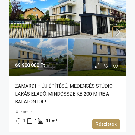
69 900 000 Ft
ZAMÁRDI – ÚJ ÉPÍTÉSŰ, MEDENCÉS STÚDIÓ
LAKÁS ELADÓ, MINDÖSSZE KB 200 M-RE A
BALATONTÓL!
Zamárdi
1
1
31
m²
Részletek