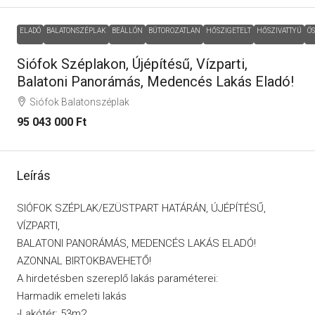
ELADÓ
BALATONSZÉPLAK
BEÁLLÓN
BÚTOROZATLAN
HŐSZIGETELT
HŐSZIVATTYÚ
Ö
Siófok Széplakon, Újépítésű, Vízparti,
Balatoni Panorámás, Medencés Lakás Eladó!
Siófok Balatonszéplak
95 043 000 Ft
Leírás
SIÓFOK SZÉPLAK/EZÜSTPART HATÁRÁN, ÚJÉPÍTÉSŰ,
VÍZPARTI,
BALATONI PANORÁMÁS, MEDENCÉS LAKÁS ELADÓ!
AZONNAL BIRTOKBAVEHETŐ!
A hirdetésben szereplő lakás paraméterei:
Harmadik emeleti lakás
-Lakótér: 53m2