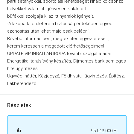
parti sétányokkal, sportolási lehetőséget kínáló kölcsönző
helyekkel, valamint igényesen kialakított
büfékkel szolgálja ki az itt nyaralók igényeit.
-A lakópark területére a biztonság érdekében egyedi
azonosítás után lehet majd csak belépni.
Bővebb információért, megtekintés egyeztetésért,
kérem keressen a megadott elérhetőségeimen!
UPDATE VIP INGATLAN IRODA további szolgáltatásai:
Energetikai tanúsítvány készítés, Díjmentes-bank semleges
hitelügyintézés,
Ügyvédi háttér, Közjegyző, Földhivatali ügyintézés, Építész,
Lakberendező.
Részletek
Ár
95 043 000 Ft