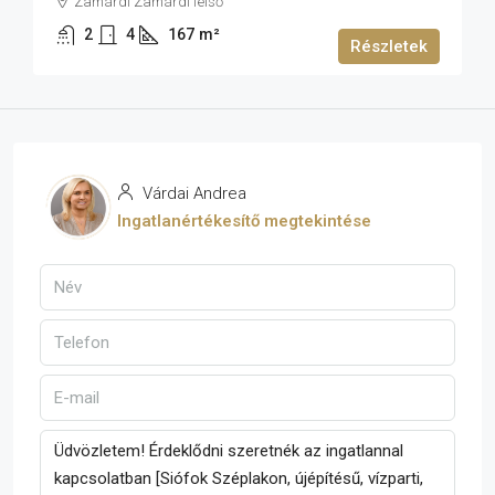
Zamárdi Zamárdi felső
2
4
167
m²
Részletek
Várdai Andrea
Ingatlanértékesítő megtekintése