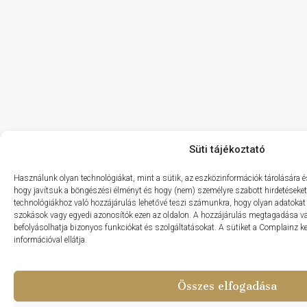
Süti tájékoztató
Használunk olyan technológiákat, mint a sütik, az eszközinformációk tárolására és
hogy javítsuk a böngészési élményt és hogy (nem) személyre szabott hirdetéseket
technológiákhoz való hozzájárulás lehetővé teszi számunkra, hogy olyan adatokat
szokások vagy egyedi azonosítók ezen az oldalon. A hozzájárulás megtagadása 
befolyásolhatja bizonyos funkciókat és szolgáltatásokat. A sütiket a Complainz k
információval ellátja.
Összes elfogadása