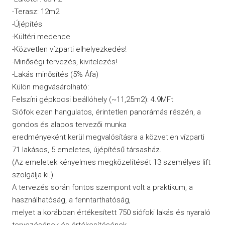
-Terasz: 12m2
-Újépítés
-Kültéri medence
-Közvetlen vízparti elhelyezkedés!
-Minőségi tervezés, kivitelezés!
-Lakás minősítés (5% Áfa)
Külön megvásárolható:
Felszíni gépkocsi beállóhely (~11,25m2): 4.9MFt
Siófok ezen hangulatos, érintetlen panorámás részén, a
gondos és alapos tervezői munka
eredményeként kerül megvalósításra a közvetlen vízparti
71 lakásos, 5 emeletes, újépítésű társasház.
(Az emeletek kényelmes megközelítését 13 személyes lift
szolgálja ki.)
A tervezés során fontos szempont volt a praktikum, a
használhatóság, a fenntarthatóság,
melyet a korábban értékesített 750 siófoki lakás és nyaraló
tervezésének és értékesítésének