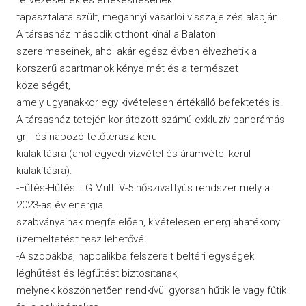
tapasztalata szült, megannyi vásárlói visszajelzés alapján.
A társasház második otthont kínál a Balaton
szerelmeseinek, ahol akár egész évben élvezhetik a
korszerű apartmanok kényelmét és a természet
közelségét,
amely ugyanakkor egy kivételesen értékálló befektetés is!
A társasház tetején korlátozott számú exkluzív panorámás
grill és napozó tetőterasz kerül
kialakításra (ahol egyedi vízvétel és áramvétel kerül
kialakításra).
-Fűtés-Hűtés: LG Multi V-5 hőszivattyús rendszer mely a
2023-as év energia
szabványainak megfelelően, kivételesen energiahatékony
üzemeltetést tesz lehetővé.
-A szobákba, nappalikba felszerelt beltéri egységek
léghűtést és légfűtést biztosítanak,
melynek köszönhetően rendkívül gyorsan hűtik le vagy fűtik