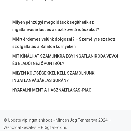
Milyen pénzügyi megoldások segíthetik az
ingatlanvásárlást és az azt követő időszakot?
Miért érdemes velünk dolgozni? – Személyre szabott
szolgáltatás a Balaton környékén
MIT KÍNÁLHAT SZÁMUNKRA EGY INGATLANIRODA VEVŐI
ÉS ELADÓI NÉZŐPONTBÓL?
MILYEN KÖLTSÉGEKKEL KELL SZÁMOLNUNK
INGATLANVÁSÁRLÁS SORÁN?
NYARALNI MENT A HASZNÁLTLAKÁS-PIAC
© Update Vip Ingatlaniroda - Minden Jog Fenntartva 2024 –
Weboldal készítés – PDigitalFox.hu