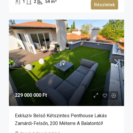
1
2
54
m²
Részletek
229 000 000 Ft
Exkluzív Belső Kétszintes Penthouse Lakás
Zamárdi-Felsőn, 200 Méterre A Balatontól!