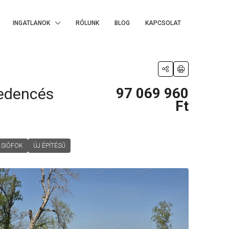
INGATLANOK
RÓLUNK
BLOG
KAPCSOLAT
Medencés
97 069 960
Ft
SIÓFOK
ÚJ ÉPÍTÉSŰ