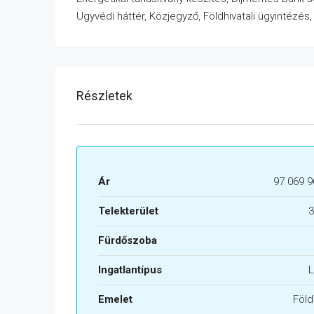
Ügyvédi háttér, Közjegyző, Földhivatali ügyintézés
Részletek
Ár
97 069 9
Telekterület
3
Fürdőszoba
Ingatlantípus
L
Emelet
Föld