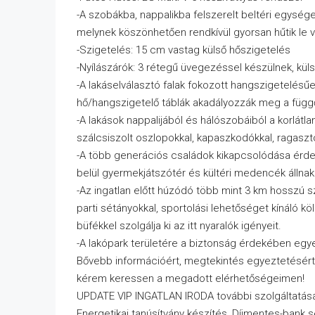
-A szobákba, nappalikba felszerelt beltéri egysége
melynek köszönhetően rendkívül gyorsan hűtik le va
-Szigetelés: 15 cm vastag külső hőszigetelés
-Nyílászárók: 3 rétegű üvegezéssel készülnek, küls
-A lakáselválasztó falak fokozott hangszigetelés
hő/hangszigetelő táblák akadályozzák meg a függő
-A lakások nappalijából és hálószobáiból a korlá
szálcsiszolt oszlopokkal, kapaszkodókkal, ragasztot
-A több generációs családok kikapcsolódása érde
belül gyermekjátszótér és kültéri medencék állna
-Az ingatlan előtt húzódó több mint 3 km hosszú s
parti sétányokkal, sportolási lehetőséget kínáló kö
büfékkel szolgálja ki az itt nyaralók igényeit.
-A lakópark területére a biztonság érdekében egye
Bővebb információért, megtekintés egyeztetésért
kérem keressen a megadott elérhetőségeimen!
UPDATE VIP INGATLAN IRODA további szolgáltatása
Energetikai tanúsítvány készítés, Díjmentes-bank 