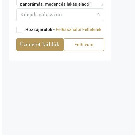
Kérjük válasszon
Hozzájárulok -
Felhasználói Feltételek
Üzenetet küldök
Felhívom