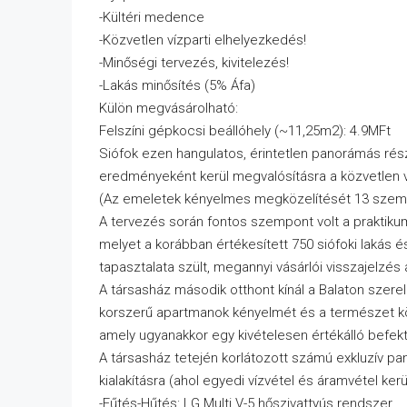
-Kültéri medence
-Közvetlen vízparti elhelyezkedés!
-Minőségi tervezés, kivitelezés!
-Lakás minősítés (5% Áfa)
Külön megvásárolható:
Felszíni gépkocsi beállóhely (~11,25m2): 4.9MFt
Siófok ezen hangulatos, érintetlen panorámás ré
eredményeként kerül megvalósításra a közvetlen ví
(Az emeletek kényelmes megközelítését 13 személye
A tervezés során fontos szempont volt a praktikum
melyet a korábban értékesített 750 siófoki lakás 
tapasztalata szült, megannyi vásárlói visszajelzés 
A társasház második otthont kínál a Balaton szere
korszerű apartmanok kényelmét és a természet k
amely ugyanakkor egy kivételesen értékálló befekt
A társasház tetején korlátozott számú exkluzív pa
kialakításra (ahol egyedi vízvétel és áramvétel kerül
-Fűtés-Hűtés: LG Multi V-5 hőszivattyús rendszer