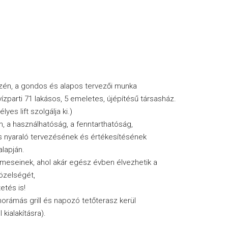
szén, a gondos és alapos tervezői munka
zparti 71 lakásos, 5 emeletes, újépítésű társasház.
s lift szolgálja ki.)
, a használhatóság, a fenntarthatóság,
és nyaraló tervezésének és értékesítésének
alapján.
lmeseinek, ahol akár egész évben élvezhetik a
özelségét,
etés is!
norámás grill és napozó tetőterasz kerül
 kialakításra).