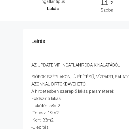
Ingatlantípus
2
Lakás
Szoba
Leírás
AZ UPDATE VIP INGATLANIRODA KINÁLATÁBÓL
SIÓFOK SZÉPLAKON, ÚJÉPÍTÉSŰ, VÍZPARTI, BALA
AZONNAL BIRTOKBAVEHETŐ!
A hirdetésben szereplő lakás paraméterei:
Földszinti lakás
-Lakótér: 53m2
-Terasz: 19m2
-Kert: 33m2
-Újépítés