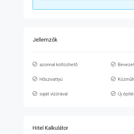
Jellemzők
azonnal költözhető
Bevezet
Hőszivattyú
Közműh
saját vízórával
Új épít
Hitel Kalkulátor