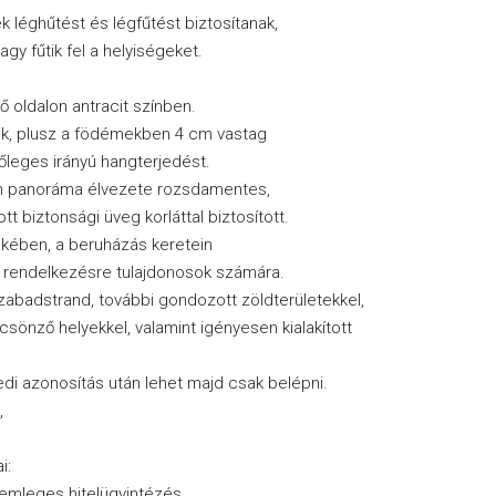
k léghűtést és légfűtést biztosítanak,
gy fűtik fel a helyiségeket.
ő oldalon antracit színben.
űek, plusz a födémekben 4 cm vastag
leges irányú hangterjedést.
tlan panoráma élvezete rozsdamentes,
t biztonsági üveg korláttal biztosított.
kében, a beruházás keretein
k rendelkezésre tulajdonosok számára.
zabadstrand, további gondozott zöldterületekkel,
lcsönző helyekkel, valamint igényesen kialakított
di azonosítás után lehet majd csak belépni.
,
i:
semleges hitelügyintézés,