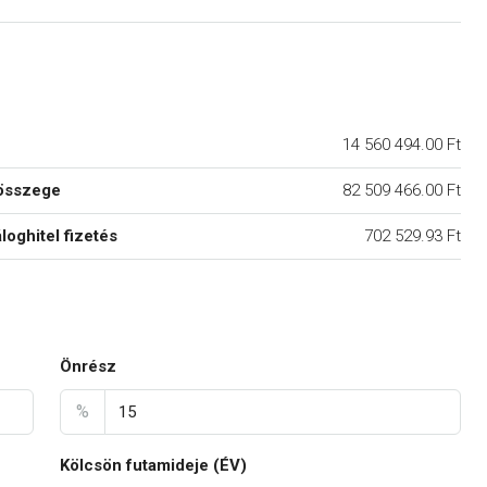
14 560 494.00 Ft
összege
82 509 466.00 Ft
áloghitel fizetés
702 529.93 Ft
Önrész
%
Kölcsön futamideje (ÉV)