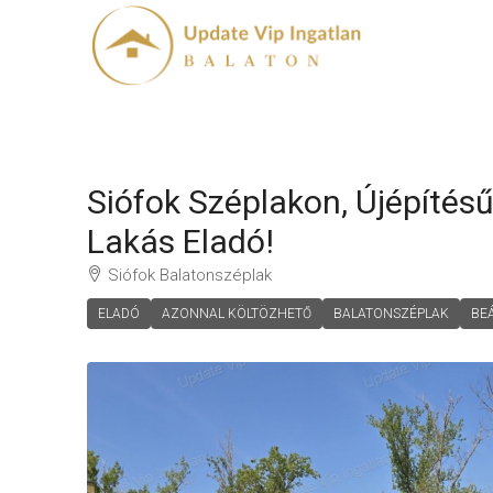
Siófok Széplakon, Újépítés
Lakás Eladó!
Siófok Balatonszéplak
ELADÓ
AZONNAL KÖLTÖZHETŐ
BALATONSZÉPLAK
BE