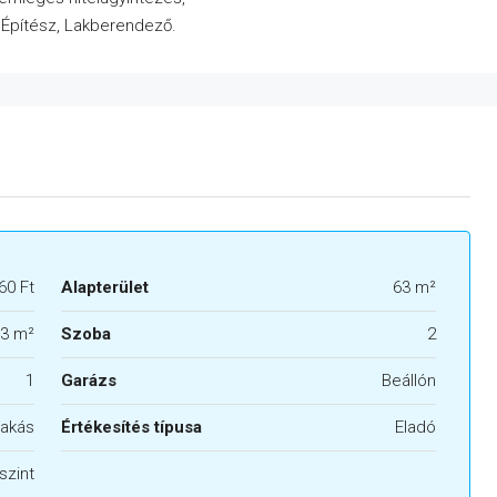
, Építész, Lakberendező.
60 Ft
Alapterület
63 m²
3 m²
Szoba
2
1
Garázs
Beállón
akás
Értékesítés típusa
Eladó
szint