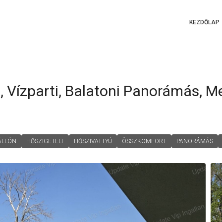
KEZDŐLAP
ű, Vízparti, Balatoni Panorámás, 
ÁLLÓN
HŐSZIGETELT
HŐSZIVATTYÚ
ÖSSZKOMFORT
PANORÁMÁS